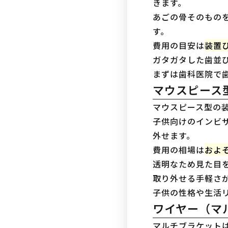
きます。
あごの骨そのもの
す。
費用の目安は
装置
ガタガタした歯並
まずは歯科医院で
マウスピース
マウスピース型の
子供向けのインビ
外せます。
費用の相場は
およ
透明なため見た目
取り外せる手軽さ
子供の性格や生活
ワイヤー（マ
マルチブラケット