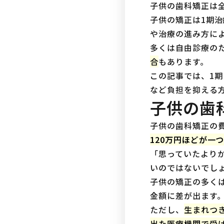
子供の歯科矯正は
子供の矯正は1期治
や治療の進み方に
多くは自由診療の
合
もあります。
この記事では、1
など負担を抑える
子供の歯
子供の歯科矯正の
120万円ほどが一
「思っていたより
いのではないでし
子供の矯正の多く
金額に差が出ます
ただし、
生まれつ
出た医療機関で受