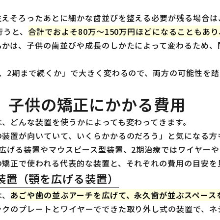
生えそろったあとに細かな歯並びを整える必要が残る場合は
行うと、
合計でおよそ80万〜150万円ほどになることもあ
るかは、子供の歯並びや成長のしかたによって変わるため、
か、2期まで続くか」で大きく変わるので、両方の可能性を
】子供の矯正にかかる費用
は、どんな装置を使うかによっても変わってきます。
の装置が向いていて、いくらかかるのだろう」と気になる方
を広げる装置やマウスピース型装置、2期治療ではワイヤー
の矯正で使われる代表的な装置と、それぞれの費用の目安を
装置（顎を広げる装置）
は、
あごや歯の並ぶアーチを広げて、永久歯が並ぶスペース
ックのプレートとワイヤーでできた取り外し式の装置で、ネ