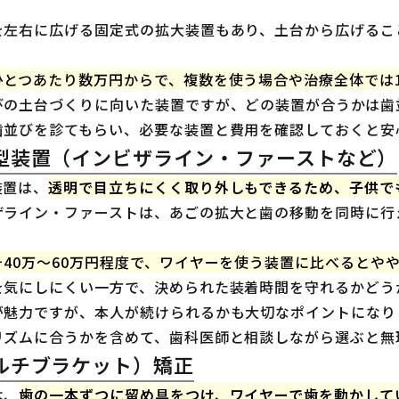
を左右に広げる固定式の拡大装置もあり、土台から広げるこ
ひとつあたり数万円からで、複数を使う場合や治療全体では1
びの土台づくりに向いた装置ですが、どの装置が合うかは歯
歯並びを診てもらい、必要な装置と費用を確認しておくと安
型装置（インビザライン・ファーストなど）
装置は、
透明で目立ちにくく取り外しもできるため、子供で
ザライン・ファーストは、あごの拡大と歯の移動を同時に行
そ40万〜60万円程度で、ワイヤーを使う装置に比べるとや
を気にしにくい一方で、決められた装着時間を守れるかどう
が魅力ですが、本人が続けられるかも大切なポイントになり
リズムに合うかを含めて、歯科医師と相談しながら選ぶと無
ルチブラケット）矯正
は、
歯の一本ずつに留め具をつけ、ワイヤーで歯を動かして