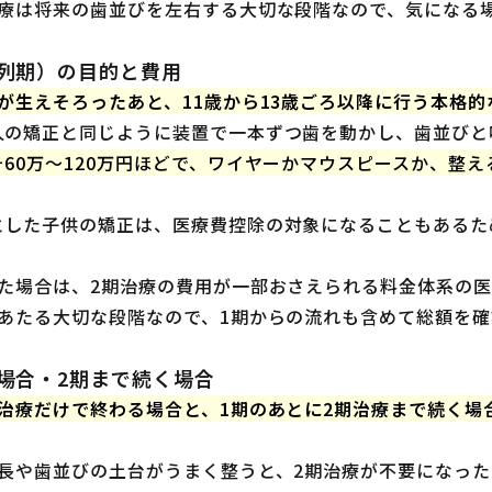
治療は将来の歯並びを左右する大切な段階なので、気になる
列期）の目的と費用
が生えそろったあと、11歳から13歳ごろ以降に行う本格的
人の矯正と同じように装置で一本ずつ歯を動かし、歯並びと
そ60万〜120万円ほどで、ワイヤーかマウスピースか、整
とした子供の矯正は、医療費控除の対象になることもあるた
いた場合は、2期治療の費用が一部おさえられる料金体系の
にあたる大切な段階なので、1期からの流れも含めて総額を
場合・2期まで続く場合
期治療だけで終わる場合と、1期のあとに2期治療まで続く場
成長や歯並びの土台がうまく整うと、2期治療が不要になっ