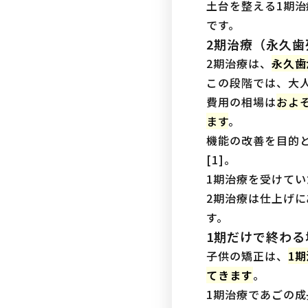
土台を整える1期
です。
2期治療（永久歯
2期治療は、
永久歯
この段階では、大
費用の相場は
およ
ます
。
機能の改善を目的
[1]。
1期治療を受けて
2期治療は仕上げ
す。
1期だけで終わる
子供の矯正は、
1
てきます
。
1期治療であごの