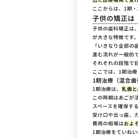
ここからは、1期
子供の矯正は
子供の歯科矯正は
が大きな特徴です
「いきなり全部の
進む流れが一般的
それぞれの段階で
ここでは、1期治
1期治療（混合歯
1期治療は、
乳歯と
この時期はあごが
スペースを確保す
受け口や出っ歯、
費用の相場は
およ
1期治療をていね