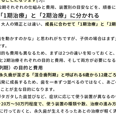
・2期それぞれの仕組みと費用、装置別の目安などを、順番
「1期治療」と「2期治療」に分かれる
、大人の矯正とは違い、
成長に合わせて「1期治療」と「2
。
歯を動かすのかな」と思われがちですが、子供の場合はまず
です。
目的も費用も異なるため、まずは2つの違いを知っておくと
療と2期治療それぞれの目的と費用、そして両方が必要にな
列期）の目的と費用
永久歯が混ざる「混合歯列期」と呼ばれる6歳から12歳ご
活発に成長するため、歯を一本ずつ並べるのではなく、あご
ることが主な目的になります。
ガタガタした歯並びなど、症状に応じて使う装置が異なるの
そ20万〜50万円程度で、使う装置の種類や数、治療の進み
いに行っておくと、永久歯が生えそろったあとの治療が軽く