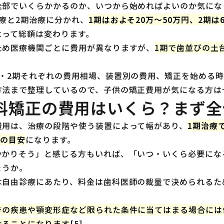
全部でいくらかかるのか、いつから始めればよいのか気にな
療と2期治療に分かれ、
1期はおよそ20万〜50万円、2期は
よって総額は変わります。
ため医療機関ごとに費用が異なりますが、
1期で歯並びの土
期・2期それぞれの費用相場、装置別の費用、矯正を始める
方法まで整理しているので、子供の矯正費用が気になる方は
科矯正の費用はいくら？まず全
費用は、治療の段階や使う装置によって幅があり、
1期治療
つの目安
になります。
かかりそう」と感じる方もいれば、「いつ・いくら必要にな
ょうか。
は自由診療にあたり、料金は歯科医師の裁量で決められるた
。
きの疾患や顎変形症など限られた条件に当てはまる場合には
けることになります
[5]。