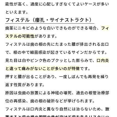
能性が高く、過度に心配しすぎなくてよいケースが多い
といえます。
フィステル（瘻孔・サイナストラクト）
歯茎にニキビのような白いできものができる場合、
フィ
ステルの可能性
があります。
フィステルは歯の根の先にたまった膿が排出される出口
で、根の中で細菌感染が起きているサインだからです。
見た目は白やピンク色のプクッとした膨らみで、
口内炎
と違って痛みがないことが多いのが特徴
です。
押すと膿が出ることがあり、一度しぼんでも再発を繰り
返す性質があります。
原因は虫歯の放置による神経の壊死、過去の根管治療部
位の再感染、歯の根の破折などが挙げられます。
フィステルは口内炎と異なり自然には治らないため、
放
置すると歯の根の周囲の骨が溶けて歯を失うリスク
につ