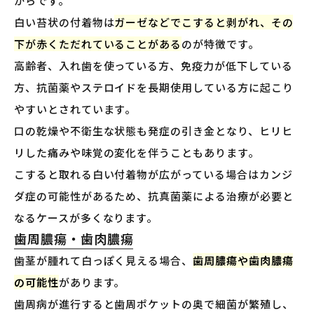
からです。
白い苔状の付着物は
ガーゼなどでこすると剥がれ、その
下が赤くただれていることがある
のが特徴です。
高齢者、入れ歯を使っている方、免疫力が低下している
方、抗菌薬やステロイドを長期使用している方に起こり
やすいとされています。
口の乾燥や不衛生な状態も発症の引き金となり、ヒリヒ
リした痛みや味覚の変化を伴うこともあります。
こすると取れる白い付着物が広がっている場合はカンジ
ダ症の可能性があるため、抗真菌薬による治療が必要と
なるケースが多くなります。
歯周膿瘍・歯肉膿瘍
歯茎が腫れて白っぽく見える場合、
歯周膿瘍や歯肉膿瘍
の可能性
があります。
歯周病が進行すると歯周ポケットの奥で細菌が繁殖し、