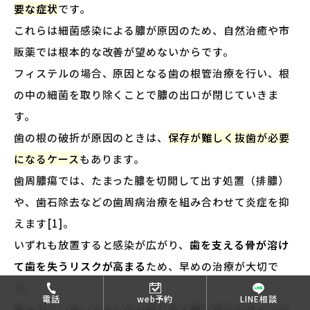
要な症状
です。
これらは細菌感染による膿が原因のため、自然治癒や市
販薬では根本的な改善が望めないからです。
フィステルの場合、原因となる歯の根管治療を行い、根
の中の細菌を取り除くことで膿の出口が閉じていきま
す。
歯の根の破折が原因のときは、
保存が難しく抜歯が必要
になるケース
もあります。
歯周膿瘍では、たまった膿を切開して出す処置（排膿）
や、歯石除去などの歯周病治療を組み合わせて炎症を抑
えます[1]。
いずれも放置すると感染が広がり、
歯を支える骨が溶け
て歯を失うリスクが高まる
ため、早めの治療が大切で
す。
電話
web予約
LINE相談
痛みのない白いできものや繰り返す膿は感染のサインの