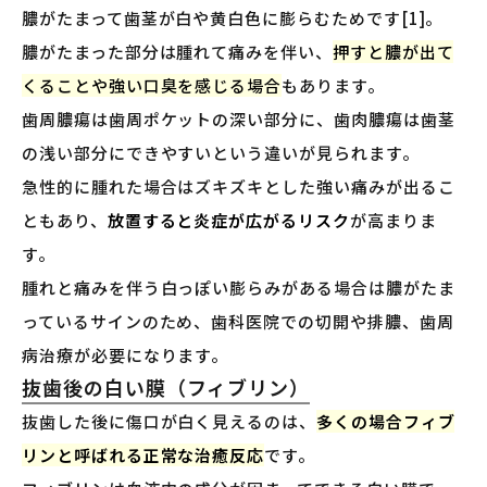
膿がたまって歯茎が白や黄白色に膨らむためです[1]。
膿がたまった部分は腫れて痛みを伴い、
押すと膿が出て
くることや強い口臭を感じる場合
もあります。
歯周膿瘍は歯周ポケットの深い部分に、歯肉膿瘍は歯茎
の浅い部分にできやすいという違いが見られます。
急性的に腫れた場合はズキズキとした強い痛みが出るこ
ともあり、
放置すると炎症が広がるリスク
が高まりま
す。
腫れと痛みを伴う白っぽい膨らみがある場合は膿がたま
っているサインのため、歯科医院での切開や排膿、歯周
病治療が必要になります。
抜歯後の白い膜（フィブリン）
抜歯した後に傷口が白く見えるのは、
多くの場合フィブ
リンと呼ばれる正常な治癒反応
です。