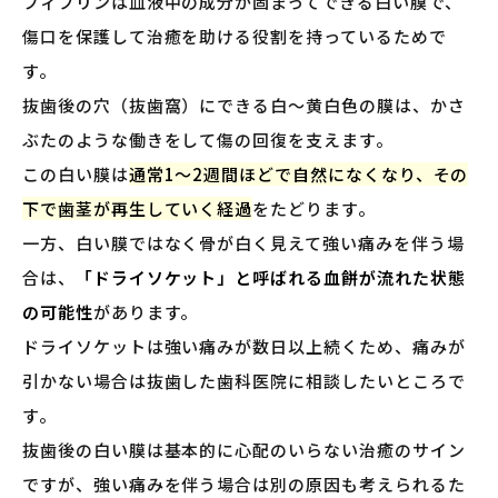
フィブリンは血液中の成分が固まってできる白い膜で、
傷口を保護して治癒を助ける役割を持っているためで
す。
抜歯後の穴（抜歯窩）にできる白〜黄白色の膜は、かさ
ぶたのような働きをして傷の回復を支えます。
この白い膜は
通常1〜2週間ほどで自然になくなり、その
下で歯茎が再生していく経過
をたどります。
一方、白い膜ではなく骨が白く見えて強い痛みを伴う場
合は、
「ドライソケット」と呼ばれる血餅が流れた状態
の可能性
があります。
ドライソケットは強い痛みが数日以上続くため、痛みが
引かない場合は抜歯した歯科医院に相談したいところで
す。
抜歯後の白い膜は基本的に心配のいらない治癒のサイン
ですが、強い痛みを伴う場合は別の原因も考えられるた