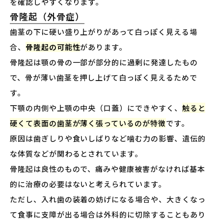
を確認しやすくなります。
骨隆起（外骨症）
歯茎の下に硬い盛り上がりがあって白っぽく見える場
合、
骨隆起の可能性
があります。
骨隆起は顎の骨の一部が部分的に過剰に発達したもの
で、骨が薄い歯茎を押し上げて白っぽく見えるためで
す。
下顎の内側や上顎の中央（口蓋）にできやすく、
触ると
硬くて表面の歯茎が薄く張っているのが特徴
です。
原因は歯ぎしりや食いしばりなど噛む力の影響、遺伝的
な体質などが関わるとされています。
骨隆起は良性のもので、痛みや健康被害がなければ基本
的に治療の必要はないと考えられています。
ただし、入れ歯の装着の妨げになる場合や、大きくなっ
て食事に支障が出る場合は外科的に切除することもあり