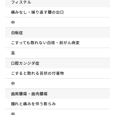
フィステル
痛みなし・繰り返す膿の出口
中
白板症
こすっても取れない白斑・前がん病変
高
口腔カンジダ症
こすると取れる苔状の付着物
中
歯周膿瘍・歯肉膿瘍
腫れと痛みを伴う膨らみ
中