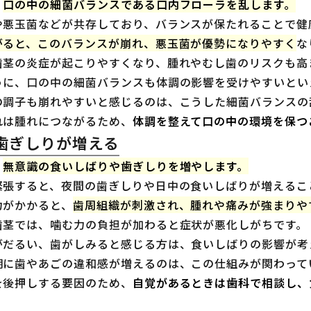
、
口の中の細菌バランスである口内フローラを乱します。
や悪玉菌などが共存しており、バランスが保たれることで健
がると、このバランスが崩れ、悪玉菌が優勢になりやすく
な
歯茎の炎症が起こりやすくなり、腫れやむし歯のリスクも高
うに、口の中の細菌バランスも体調の影響を受けやすいとい
の調子も崩れやすいと感じるのは、こうした細菌バランスの
れは腫れにつながるため、
体調を整えて口の中の環境を保つ
歯ぎしりが増える
、
無意識の食いしばりや歯ぎしりを増やします。
緊張すると、夜間の歯ぎしりや日中の食いしばりが増えるこ
力がかかると、
歯周組織が刺激され、腫れや痛みが強まりや
歯茎では、噛む力の負担が加わると症状が悪化しがちです。
がだるい、歯がしみると感じる方は、食いしばりの影響が考
期に歯やあごの違和感が増えるのは、この仕組みが関わって
を後押しする要因のため、
自覚があるときは歯科で相談し、