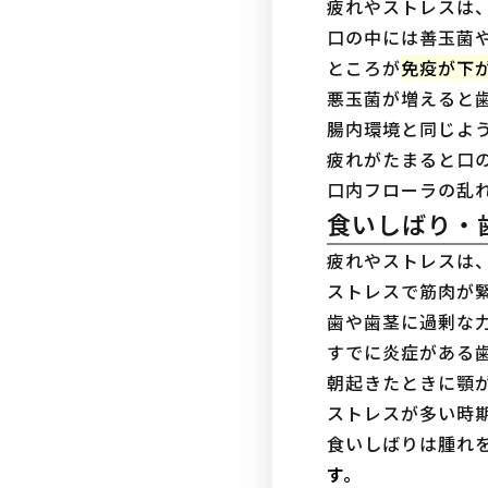
疲れやストレスは
口の中には善玉菌
ところが
免疫が下
悪玉菌が増えると
腸内環境と同じよ
疲れがたまると口
口内フローラの乱
食いしばり・
疲れやストレスは
ストレスで筋肉が
歯や歯茎に過剰な
すでに炎症がある
朝起きたときに顎
ストレスが多い時
食いしばりは腫れ
す。