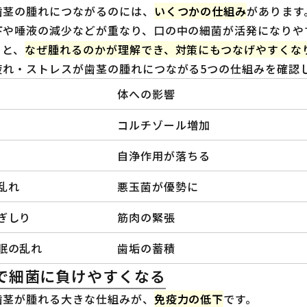
歯茎の腫れにつながるのには、
いくつかの仕組み
があります
下や唾液の減少などが重なり、口の中の細菌が活発になりや
くと、
なぜ腫れるのかが理解でき、対策にもつなげやすくな
疲れ・ストレスが歯茎の腫れにつながる5つの仕組みを確認
体への影響
コルチゾール増加
自浄作用が落ちる
乱れ
悪玉菌が優勢に
ぎしり
筋肉の緊張
眠の乱れ
歯垢の蓄積
で細菌に負けやすくなる
歯茎が腫れる大きな仕組みが、
免疫力の低下
です。