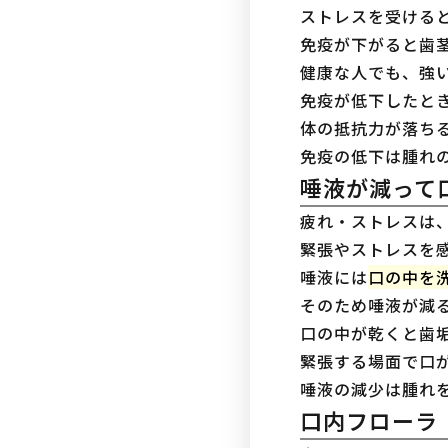
ストレスを受ける
免疫が下がると歯
健康な人でも、強
免疫が低下したと
体の抵抗力が落ち
免疫の低下は腫れ
唾液が減って
疲れ・ストレスは
緊張やストレスを
唾液には
口の中を
そのため唾液が減
口の中が乾くと歯
緊張する場面で口
唾液の減少は腫れ
口内フローラ