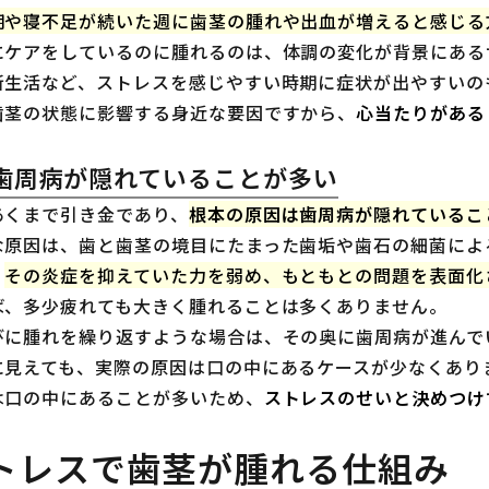
期や寝不足が続いた週に歯茎の腫れや出血が増えると感じる
にケアをしているのに腫れるのは、体調の変化が背景にある
新生活など、ストレスを感じやすい時期に症状が出やすいの
歯茎の状態に影響する身近な要因ですから、
心当たりがある
歯周病が隠れていることが多い
あくまで引き金であり、
根本の原因は歯周病が隠れているこ
原因は、歯と歯茎の境目にたまった歯垢や歯石の細菌による
、
その炎症を抑えていた力を弱め、もともとの問題を表面化
ば、多少疲れても大きく腫れることは多くありません。
びに腫れを繰り返すような場合は、その奥に歯周病が進んで
に見えても、実際の原因は口の中にあるケースが少なくあり
は口の中にあることが多いため、
ストレスのせいと決めつけ
トレスで歯茎が腫れる仕組み