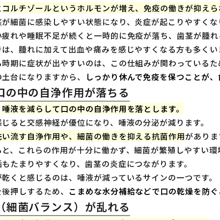
と
コルチゾールというホルモンが増え、免疫の働きが抑えら
茎が細菌に感染しやすい状態になり、炎症が起こりやすくな
い疲れや睡眠不足が続くと一時的に免疫が落ち、歯茎が腫れ
きは、腫れに加えて出血や痛みを感じやすくなる方も多くい
る時期に症状が出やすいのは、この仕組みが関わっているた
の土台になりますから、
しっかり休んで免疫を保つことが、
口の中の自浄作用が落ちる
、
唾液を減らして口の中の自浄作用を落とします。
感じると交感神経が優位になり、唾液の分泌が減ります。
洗い流す自浄作用や、細菌の働きを抑える抗菌作用
がありま
ると、これらの作用が十分に働かず、細菌が繁殖しやすい環
垢もたまりやすくなり、歯茎の炎症につながります。
が乾くと感じるのは、唾液が減っているサインの一つです。
を後押しするため、
こまめな水分補給などで口の乾燥を防ぐ
（細菌バランス）が乱れる