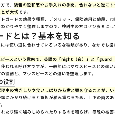
一方で、
装着の違和感やお手入れの手間、合わないと逆にト
ことが大切
です。
イトガードの効果や種類、デメリット、保険適用と値段、市
をわかりやすく整理しますので、検討中の方はぜひ参考にし
ードとは？基本を知る
スには使い道に合わせていろいろな種類があり、なかでも歯
ピースという意味で、英語の「night（夜）」と「guar
く使われる呼び方ですが、一般的にはマウスピースとの違い
ドの役割と、マウスピースとの違いを整理します。
の役割
就寝中の歯ぎしりや食いしばりから歯と顎を守ることが、い
や顎にかかり続けると負担が積み重なるため、上下の歯のあ
す。
すれたり強く噛みしめられたりするのを和らげ、毎晩の被害