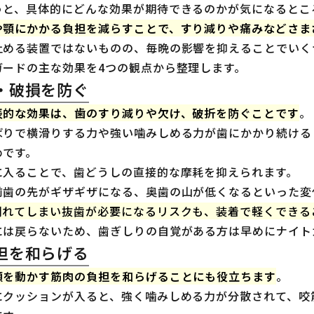
うと、具体的にどんな効果が期待できるのかが気になるとこ
や顎にかかる負担を減らすことで、すり減りや痛みなどさま
止める装置ではないものの、毎晩の影響を抑えることでいく
ガードの主な効果を4つの観点から整理します。
・破損を防ぐ
表的な効果は、歯のすり減りや欠け、破折を防ぐことです
。
ばりで横滑りする力や強い噛みしめる力が歯にかかり続ける
めです。
に入ることで、歯どうしの直接的な摩耗を抑えられます。
前歯の先がギザギザになる、奥歯の山が低くなるといった変
割れてしまい抜歯が必要になるリスクも、装着で軽くできる
には戻らないため、歯ぎしりの自覚がある方は早めにナイト
担を和らげる
顎を動かす筋肉の負担を和らげることにも役立ちます
。
にクッションが入ると、強く噛みしめる力が分散されて、咬