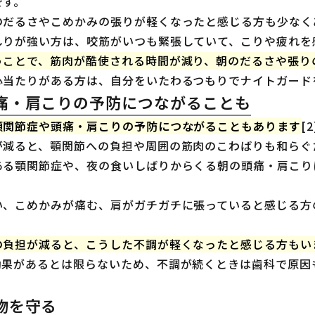
です。
のだるさやこめかみの張りが軽くなったと感じる方も少なく
しりが強い方は、咬筋がいつも緊張していて、こりや疲れを
うことで、筋肉が酷使される時間が減り、朝のだるさや張り
心当たりがある方は、自分をいたわるつもりでナイトガード
痛・肩こりの予防につながることも
顎関節症や頭痛・肩こりの予防につながることもあります
[
が減ると、顎関節への負担や周囲の筋肉のこわばりも和らぐ
ある顎関節症や、夜の食いしばりからくる朝の頭痛・肩こり
い、こめかみが痛む、肩がガチガチに張っていると感じる方
の負担が減ると、こうした不調が軽くなったと感じる方もい
効果があるとは限らないため、不調が続くときは歯科で原因
物を守る