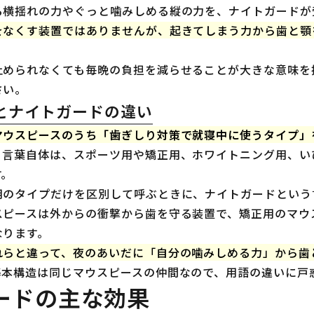
る横揺れの力やぐっと噛みしめる縦の力を、ナイトガードが
をなくす装置ではありませんが、起きてしまう力から歯と顎
止められなくても毎晩の負担を減らせることが大きな意味を
さい。
とナイトガードの違い
マウスピースのうち「歯ぎしり対策で就寝中に使うタイプ」
う言葉自体は、スポーツ用や矯正用、ホワイトニング用、い
す。
用のタイプだけを区別して呼ぶときに、ナイトガードという
スピースは外からの衝撃から歯を守る装置で、矯正用のマウ
なります。
れらと違って、夜のあいだに「自分の噛みしめる力」から歯
基本構造は同じマウスピースの仲間なので、用語の違いに戸
ードの主な効果