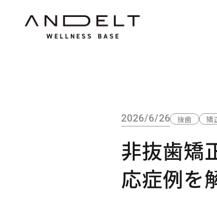
2026/6/26
抜歯
矯
非抜歯矯
応症例を