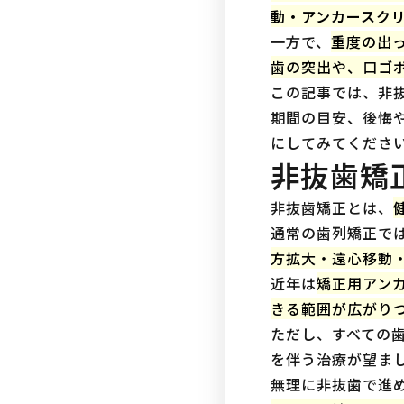
動・アンカースク
一方で、
重度の出
歯の突出や、口ゴ
この記事では、非
期間の目安、後悔
にしてみてくださ
非抜歯矯
非抜歯矯正とは、
通常の歯列矯正で
方拡大・遠心移動
近年は
矯正用アン
きる範囲が広がり
ただし、すべての
を伴う治療が望ま
無理に非抜歯で進