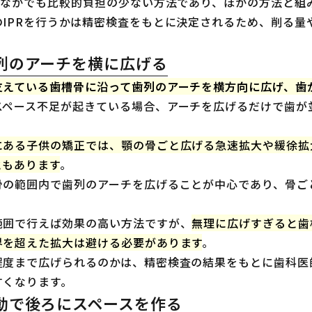
正のなかでも比較的負担の少ない方法であり、ほかの方法と組
のIPRを行うかは精密検査をもとに決定されるため、削る量
。
列のアーチを横に広げる
支えている歯槽骨に沿って歯列のアーチを横方向に広げ、歯
スペース不足が起きている場合、アーチを広げるだけで歯が
にある子供の矯正では、顎の骨ごと広げる急速拡大や緩徐拡
ともあります
。
骨の範囲内で歯列のアーチを広げることが中心であり、骨ご
範囲で行えば効果の高い方法ですが、
無理に広げすぎると歯
界を超えた拡大は避ける必要があります
。
程度まで広げられるのかは、精密検査の結果をもとに歯科医
すくなります。
動で後ろにスペースを作る