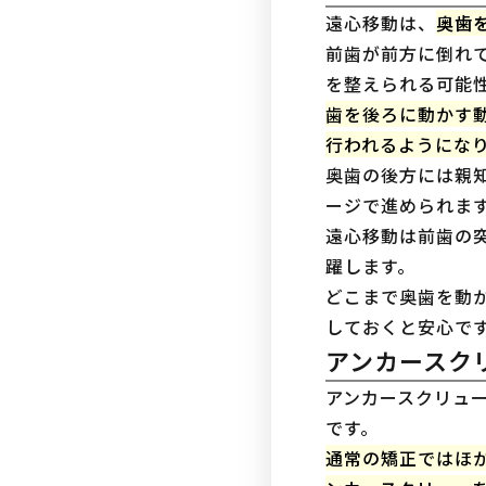
遠心移動は、
奥歯
前歯が前方に倒れ
を整えられる可能
歯を後ろに動かす
行われるようにな
奥歯の後方には親
ージで進められま
遠心移動は前歯の
躍します。
どこまで奥歯を動
しておくと安心で
アンカースク
アンカースクリュ
です。
通常の矯正ではほ