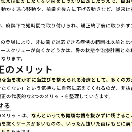
を使えば動かしたくない歯をしっかり固定したうえで、目的
く動かす遠心移動や、前歯を後方に下げる動きなど、従来は
で、麻酔下で短時間で取り付けられ、矯正終了後に取り外す
ーの登場により、非抜歯で対応できる症例の範囲は以前と比
カースクリューが向くかどうかは、骨の状態や治療計画とあ
くなります。
正のメリット
康な歯を抜かずに歯並びを整えられる治療として、多くの方
きたくない」という気持ちに自然に応えてくれるのが、非抜
矯正の代表的な3つのメリットを整理していきます。
せる
のメリットは、
なんといっても健康な歯を抜かずに残せるこ
歯を抜くケースが多いものの、いったん抜いた歯はもとに戻
になる
ためです。