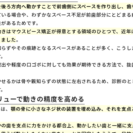
を後ろ方向へ動かすことで前歯側にスペースを作り出し、歯
ている場合や、わずかなスペース不足が前歯部分にとどまる
性があるためです。
動きはマウスピース矯正が得意とする領域のひとつで、近年
りました
。
知らずやその痕跡となるスペースがあることが多く、こうし
す。
突出や軽度の口ゴボに対しても効果が期待できる方法で、抜
かせるかは骨や親知らずの状態に左右されるため、診断のと
す。
リューで動きの精度を高める
ーは、
顎の骨に小さなネジ状の装置を埋め込み、それを支点
かの歯を支点に力をかける都合上、動かしたい歯と一緒に支