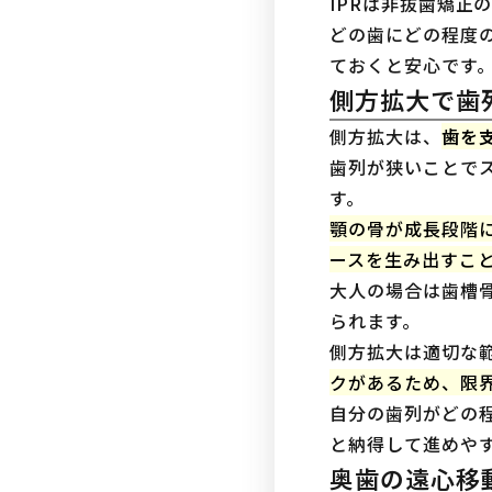
IPRは非抜歯矯
どの歯にどの程度
ておくと安心です
側方拡大で歯
側方拡大は、
歯を
歯列が狭いことで
す。
顎の骨が成長段階
ースを生み出すこ
大人の場合は歯槽
られます。
側方拡大は適切な
クがあるため、限
自分の歯列がどの
と納得して進めや
奥歯の遠心移