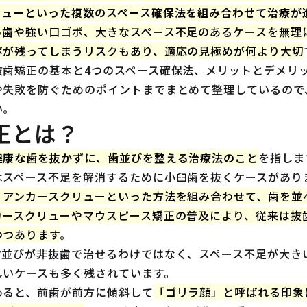
リューといった複数のスペース確保法を組み合わせて治療が
っ歯や強い口ゴボ、大きなスペース不足のあるケースを無理
ボが残ってしまうリスクもあり、適応の見極めが何より大切
抜歯矯正の基本と4つのスペース確保法、メリットとデメリ
や失敗を防ぐためのポイントまでまとめて整理しているので
い。
正とは？
健康な歯を抜かずに、歯並びを整える治療法のこと
を指しま
はスペース不足を解消するために小臼歯を抜くケースがあり
・アンカースクリューといった方法を組み合わせて、歯を並
カースクリューやマウスピース矯正の普及により、従来は抜
つつあります
。
歯並びが非抜歯で治せるわけではなく、スペース不足が大き
しいケースも多く残されています。
めると、前歯が前方に傾斜して
「ゴリラ顔」と呼ばれる印象