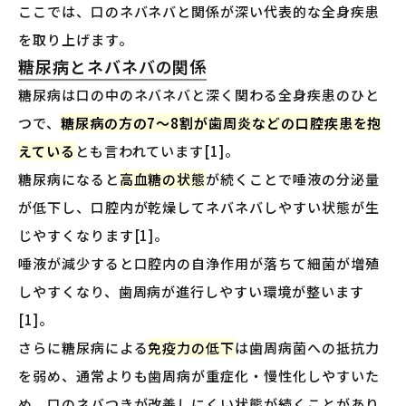
ここでは、口のネバネバと関係が深い代表的な全身疾患
を取り上げます。
糖尿病とネバネバの関係
糖尿病は口の中のネバネバと深く関わる全身疾患のひと
つで、
糖尿病の方の7〜8割が歯周炎などの口腔疾患を抱
えている
とも言われています[1]。
糖尿病になると
高血糖の状態
が続くことで唾液の分泌量
が低下し、口腔内が乾燥してネバネバしやすい状態が生
じやすくなります[1]。
唾液が減少すると口腔内の自浄作用が落ちて細菌が増殖
しやすくなり、歯周病が進行しやすい環境が整います
[1]。
さらに糖尿病による
免疫力の低下
は歯周病菌への抵抗力
を弱め、通常よりも歯周病が重症化・慢性化しやすいた
め、口のネバつきが改善しにくい状態が続くことがあり