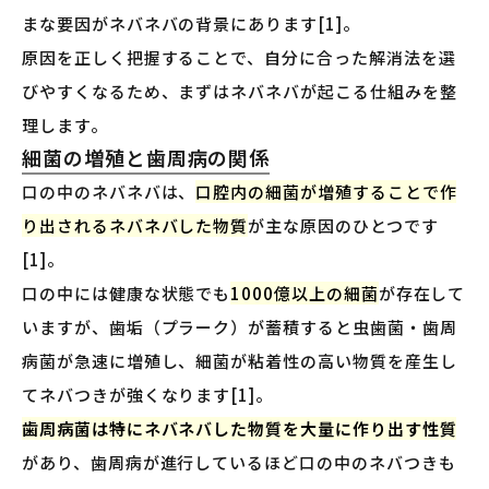
まな要因がネバネバの背景にあります[1]。
原因を正しく把握することで、自分に合った解消法を選
びやすくなるため、まずはネバネバが起こる仕組みを整
理します。
細菌の増殖と歯周病の関係
口の中のネバネバは、
口腔内の細菌が増殖することで作
り出されるネバネバした物質
が主な原因のひとつです
[1]。
口の中には健康な状態でも
1000億以上の細菌
が存在して
いますが、歯垢（プラーク）が蓄積すると虫歯菌・歯周
病菌が急速に増殖し、細菌が粘着性の高い物質を産生し
てネバつきが強くなります[1]。
歯周病菌は特にネバネバした物質を大量に作り出す性質
があり、歯周病が進行しているほど口の中のネバつきも