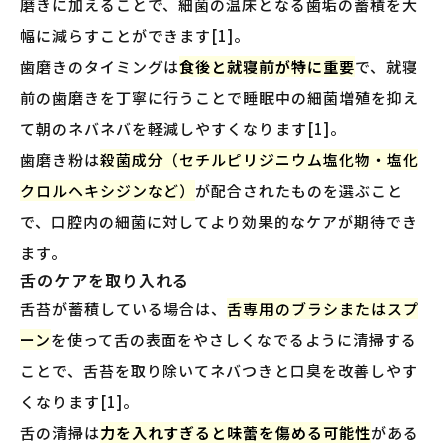
磨きに加えることで、細菌の温床となる歯垢の蓄積を大
幅に減らすことができます[1]。
歯磨きのタイミングは
食後と就寝前が特に重要
で、就寝
前の歯磨きを丁寧に行うことで睡眠中の細菌増殖を抑え
て朝のネバネバを軽減しやすくなります[1]。
歯磨き粉は
殺菌成分（セチルピリジニウム塩化物・塩化
クロルヘキシジンなど）
が配合されたものを選ぶこと
で、口腔内の細菌に対してより効果的なケアが期待でき
ます。
舌のケアを取り入れる
舌苔が蓄積している場合は、
舌専用のブラシまたはスプ
ーン
を使って舌の表面をやさしくなでるように清掃する
ことで、舌苔を取り除いてネバつきと口臭を改善しやす
くなります[1]。
舌の清掃は
力を入れすぎると味蕾を傷める可能性
がある