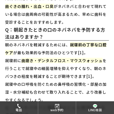
歯ぐきの腫れ・出血・口臭
がネバネバと合わせて現れて
いる場合は歯周病の可能性が高まるため、早めに歯科を
受診することをおすすめします。
Q：朝起きたときの口のネバネバを予防する方
法はありますか？
朝のネバネバを軽減するためには、
就寝前の丁寧な口腔
ケア
が最も効果的な予防法のひとつです[1]。
就寝前に
歯磨き・デンタルフロス・マウスウォッシュ
を
行うことで就寝中の細菌増殖を抑えやすくなり、朝のネ
バつきの程度を軽減することが期待できます[1]。
就寝中の口呼吸を防ぐための鼻呼吸の習慣化・部屋の加
湿・水分補給も合わせて取り入れることで、より改善し
やすくなるでしょう。
Q：口のネバネバと糖尿病はどんな関係がある
電話
web予約
LINE相談