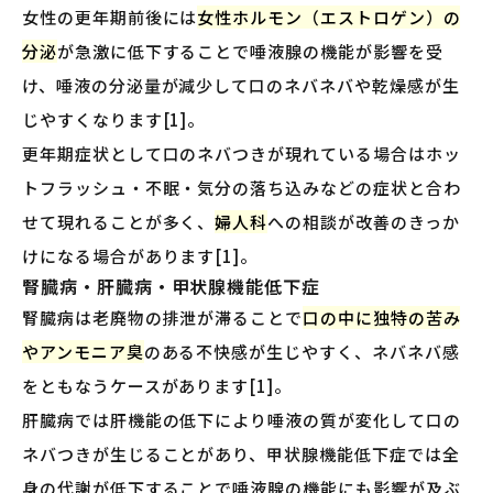
女性の更年期前後には
女性ホルモン（エストロゲン）の
分泌
が急激に低下することで唾液腺の機能が影響を受
け、唾液の分泌量が減少して口のネバネバや乾燥感が生
じやすくなります[1]。
更年期症状として口のネバつきが現れている場合はホッ
トフラッシュ・不眠・気分の落ち込みなどの症状と合わ
せて現れることが多く、
婦人科
への相談が改善のきっか
けになる場合があります[1]。
腎臓病・肝臓病・甲状腺機能低下症
腎臓病は老廃物の排泄が滞ることで
口の中に独特の苦み
やアンモニア臭
のある不快感が生じやすく、ネバネバ感
をともなうケースがあります[1]。
肝臓病では肝機能の低下により唾液の質が変化して口の
ネバつきが生じることがあり、甲状腺機能低下症では全
身の代謝が低下することで唾液腺の機能にも影響が及ぶ