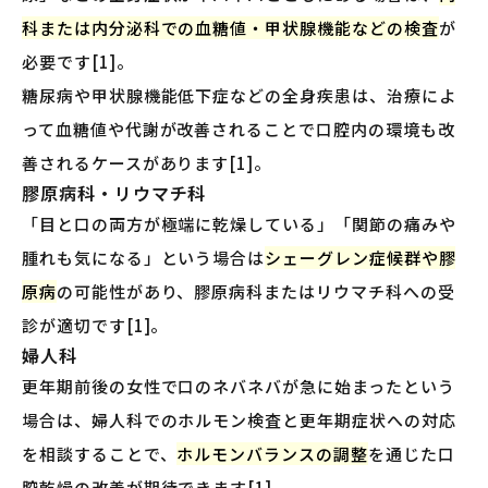
科または内分泌科での血糖値・甲状腺機能などの検査
が
必要です[1]。
糖尿病や甲状腺機能低下症などの全身疾患は、治療によ
って血糖値や代謝が改善されることで口腔内の環境も改
善されるケースがあります[1]。
膠原病科・リウマチ科
「目と口の両方が極端に乾燥している」「関節の痛みや
腫れも気になる」という場合は
シェーグレン症候群や膠
原病
の可能性があり、膠原病科またはリウマチ科への受
診が適切です[1]。
婦人科
更年期前後の女性で口のネバネバが急に始まったという
場合は、婦人科でのホルモン検査と更年期症状への対応
を相談することで、
ホルモンバランスの調整
を通じた口
腔乾燥の改善が期待できます[1]。