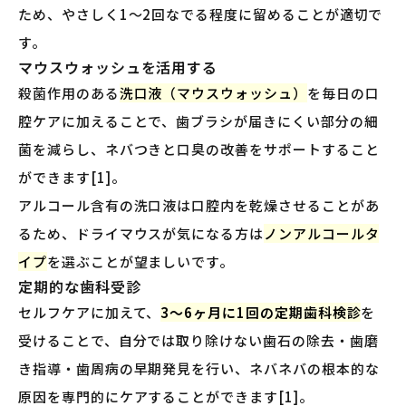
ため、やさしく1〜2回なでる程度に留めることが適切で
す。
マウスウォッシュを活用する
殺菌作用のある
洗口液（マウスウォッシュ）
を毎日の口
腔ケアに加えることで、歯ブラシが届きにくい部分の細
菌を減らし、ネバつきと口臭の改善をサポートすること
ができます[1]。
アルコール含有の洗口液は口腔内を乾燥させることがあ
るため、ドライマウスが気になる方は
ノンアルコールタ
イプ
を選ぶことが望ましいです。
定期的な歯科受診
セルフケアに加えて、
3〜6ヶ月に1回の定期歯科検診
を
受けることで、自分では取り除けない歯石の除去・歯磨
き指導・歯周病の早期発見を行い、ネバネバの根本的な
原因を専門的にケアすることができます[1]。