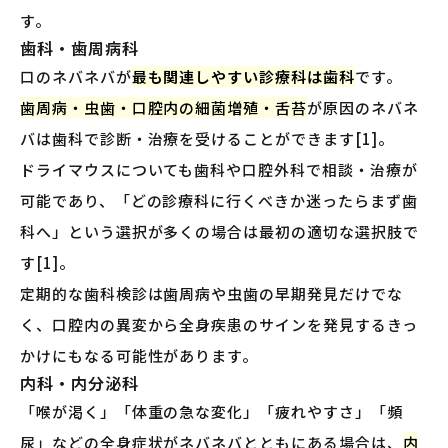
す。
歯科・歯周病科
口のネバネバが
最も関連しやすい診療科は歯科
です。
歯周病・虫歯・口腔内の細菌増殖・舌苔
が原因のネバネ
バは歯科で診断・治療を受けることができます[1]。
ドライマウスについても歯科や口腔外科で相談・治療が
可能であり、「どの診療科に行くべきか迷ったらまず歯
科へ」という選択が多くの場合は最初の適切な選択肢で
す[1]。
定期的な歯科検診は歯周病や虫歯の早期発見だけでな
く、口腔内の異変から全身疾患のサインを発見するきっ
かけにもなる可能性があります。
内科・内分泌科
「喉が渇く」「体重の急な変化」「疲れやすさ」「頻
尿」などの全身症状がネバネバとともにある場合は、
内