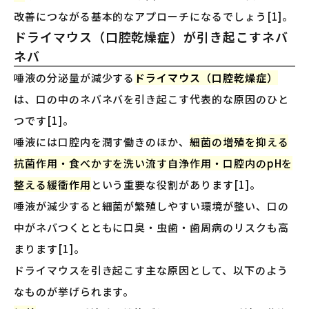
改善につながる基本的なアプローチになるでしょう[1]。
ドライマウス（口腔乾燥症）が引き起こすネバ
ネバ
唾液の分泌量が減少する
ドライマウス（口腔乾燥症）
は、口の中のネバネバを引き起こす代表的な原因のひと
つです[1]。
唾液には口腔内を潤す働きのほか、
細菌の増殖を抑える
抗菌作用・食べかすを洗い流す自浄作用・口腔内のpHを
整える緩衝作用
という重要な役割があります[1]。
唾液が減少すると細菌が繁殖しやすい環境が整い、口の
中がネバつくとともに口臭・虫歯・歯周病のリスクも高
まります[1]。
ドライマウスを引き起こす主な原因として、以下のよう
なものが挙げられます。