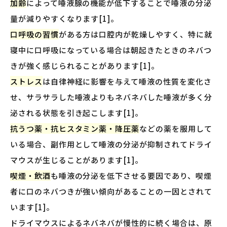
加齢
によって唾液腺の機能が低下することで唾液の分泌
量が減りやすくなります[1]。
口呼吸の習慣
がある方は口腔内が乾燥しやすく、特に就
寝中に口呼吸になっている場合は朝起きたときのネバつ
きが強く感じられることがあります[1]。
ストレス
は自律神経に影響を与えて唾液の性質を変化さ
せ、サラサラした唾液よりもネバネバした唾液が多く分
泌される状態を引き起こします[1]。
抗うつ薬・抗ヒスタミン薬・降圧薬
などの薬を服用して
いる場合、副作用として唾液の分泌が抑制されてドライ
マウスが生じることがあります[1]。
喫煙・飲酒
も唾液の分泌を低下させる要因であり、喫煙
者に口のネバつきが強い傾向があることの一因とされて
います[1]。
ドライマウスによるネバネバが慢性的に続く場合は、原