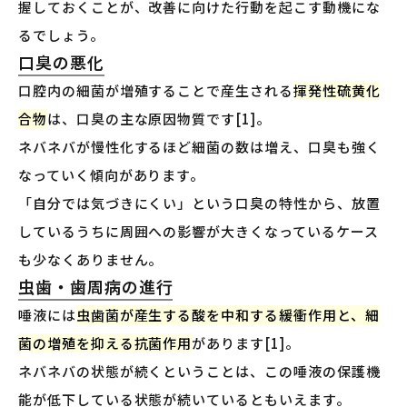
握しておくことが、改善に向けた行動を起こす動機にな
るでしょう。
口臭の悪化
口腔内の細菌が増殖することで産生される
揮発性硫黄化
合物
は、口臭の主な原因物質です[1]。
ネバネバが慢性化するほど細菌の数は増え、口臭も強く
なっていく傾向があります。
「自分では気づきにくい」という口臭の特性から、放置
しているうちに周囲への影響が大きくなっているケース
も少なくありません。
虫歯・歯周病の進行
唾液には
虫歯菌が産生する酸を中和する緩衝作用と、細
菌の増殖を抑える抗菌作用
があります[1]。
ネバネバの状態が続くということは、この唾液の保護機
能が低下している状態が続いているともいえます。