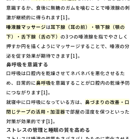
意識するか、食後に無糖のガムを噛むことで唾液腺の刺
激が継続的に得られます[1]。
唾液腺マッサージ
は
耳下腺（耳の前）・顎下腺（顎の
下）・舌下腺（舌の下）
の3つの唾液腺を指でやさしく
押すか円を描くようにマッサージすることで、唾液の分
泌を促す効果が期待できます[1]。
鼻呼吸を意識する
口呼吸は口腔内を乾燥させてネバネバを悪化させるた
め、日常的に
鼻呼吸
を意識することが口腔内の乾燥予防
につながります[1]。
就寝中に口呼吸になっている方は、
鼻づまりの改善・口
閉じテープの活用・加湿器
で部屋の湿度を保つといった
対策が効果的です[1]。
ストレスの管理と睡眠の質を高める
ストレスは唾液の性質をネバネバしたものに変化させる