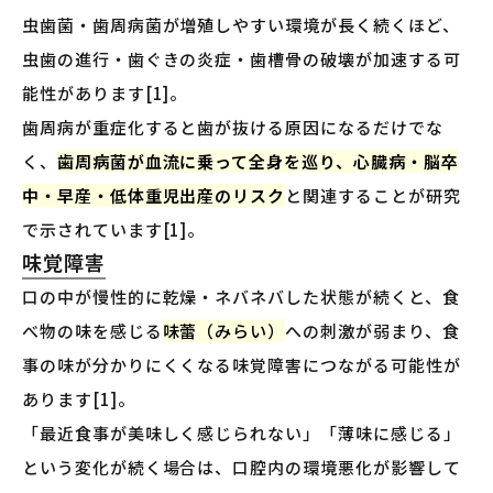
虫歯菌・歯周病菌が増殖しやすい環境が長く続くほど、
虫歯の進行・歯ぐきの炎症・歯槽骨の破壊が加速する可
能性があります[1]。
歯周病が重症化すると歯が抜ける原因になるだけでな
く、
歯周病菌が血流に乗って全身を巡り、心臓病・脳卒
中・早産・低体重児出産のリスク
と関連することが研究
で示されています[1]。
味覚障害
口の中が慢性的に乾燥・ネバネバした状態が続くと、食
べ物の味を感じる
味蕾（みらい）
への刺激が弱まり、食
事の味が分かりにくくなる味覚障害につながる可能性が
あります[1]。
「最近食事が美味しく感じられない」「薄味に感じる」
という変化が続く場合は、口腔内の環境悪化が影響して