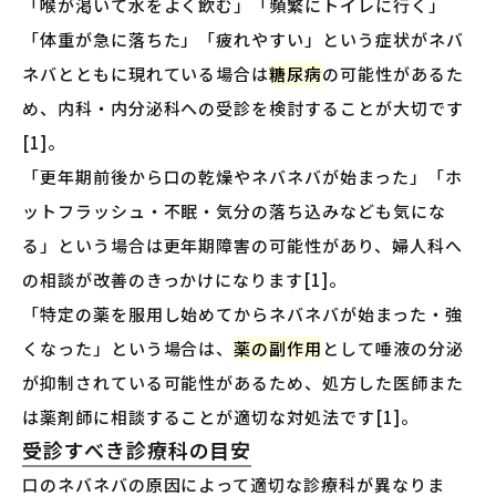
「喉が渇いて水をよく飲む」「頻繁にトイレに行く」
「体重が急に落ちた」「疲れやすい」という症状がネバ
ネバとともに現れている場合は
糖尿病
の可能性があるた
め、内科・内分泌科への受診を検討することが大切です
[1]。
「更年期前後から口の乾燥やネバネバが始まった」「ホ
ットフラッシュ・不眠・気分の落ち込みなども気にな
る」という場合は更年期障害の可能性があり、婦人科へ
の相談が改善のきっかけになります[1]。
「特定の薬を服用し始めてからネバネバが始まった・強
くなった」という場合は、
薬の副作用
として唾液の分泌
が抑制されている可能性があるため、処方した医師また
は薬剤師に相談することが適切な対処法です[1]。
受診すべき診療科の目安
口のネバネバの原因によって適切な診療科が異なりま