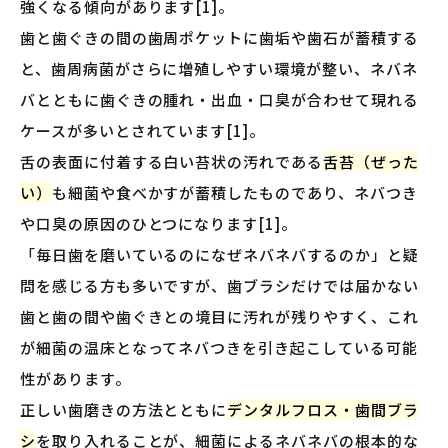
強くなる傾向があります[1]。
歯と歯ぐきの間の歯周ポケットに歯垢や歯石が蓄積する
と、歯周病菌がさらに増殖しやすい環境が整い、ネバネ
バとともに歯ぐきの腫れ・出血・口臭が合わせて現れる
ケースが多いとされています[1]。
舌の表面に付着する白い苔状の汚れである
舌苔（ぜった
い）
も細菌や食べかすが蓄積したものであり、ネバつき
や口臭の原因のひとつになります[1]。
「毎日歯を磨いているのになぜネバネバするのか」と疑
問を感じる方も多いですが、歯ブラシだけでは届かない
歯と歯の間や歯ぐきとの境目に汚れが残りやすく、これ
が細菌の温床となってネバつきを引き起こしている可能
性があります。
正しい歯磨きの方法とともに
デンタルフロス・歯間ブラ
シ
を取り入れることが、細菌によるネバネバの根本的な