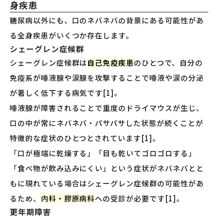
身疾患
糖尿病以外にも、口のネバネバの背景にある可能性があ
る全身疾患がいくつか存在します。
シェーグレン症候群
シェーグレン症候群は
自己免疫疾患
のひとつで、自分の
免疫系が唾液腺や涙腺を攻撃することで唾液や涙の分泌
が著しく低下する病気です[1]。
唾液腺が障害されることで重度のドライマウスが生じ、
口の中が常にネバネバ・パサパサした状態が続くことが
特徴的な症状のひとつとされています[1]。
「口が極端に乾燥する」「目も乾いてゴロゴロする」
「食べ物が飲み込みにくい」という症状がネバネバとと
もに現れている場合はシェーグレン症候群の可能性があ
るため、
内科・膠原病科
への受診が必要です[1]。
更年期障害