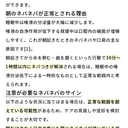
ができます。
朝のネバネバが正常とされる理由
睡眠中は唾液の分泌量が大幅に減少します。
唾液の自浄作用が低下する就寝中は口腔内の細菌が増殖
しやすく、これが朝起きたときのネバネバや口臭の主な
原因です[1]。
朝起きてから水を飲む・歯を磨くといった行動で
30分〜
1時間以内にネバつきが解消
される場合は、睡眠中の唾
液分泌低下による一時的なものとして正常な範囲内と考
えられます。
注意が必要なネバネバのサイン
以下のような状況に当てはまる場合は、
正常な範囲を超
えている可能性
があるため、ケアの見直しや受診を検討
することが大切です。