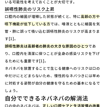
いる可能性を考えておくことが大切です。
誤嚥性肺炎のリスク上昇
口腔内の細菌が増殖した状態が続くと、特に
高齢の方や
嚥下機能が低下している方
では、唾液とともに細菌を気
管・肺に誤って吸い込む誤嚥性肺炎のリスクが高まりま
す[1]。
誤嚥性肺炎は高齢者の肺炎の大きな原因のひとつ
であ
り、口腔内を清潔に保つことが全身の感染リスクを下げ
るためにも重要です[1]。
ネバネバを放置することで生じる健康へのリスクは口の
中だけにとどまらないため、慢性的なネバつきには早め
に対処する姿勢が自分の健康を守るための基本になるで
しょう。
自分でできるネバネバの解消法
口の中のネバネバは、
正しい口腔ケアと生活習慣の改善