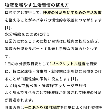
唾液を増やす生活習慣の整え方
口腔ケアと並行して、
唾液の分泌を促すための生活習慣
を整えることがネバネバの慢性的な改善につながります
[1]。
水分補給をこまめに行う
日常的に水をこまめに飲む習慣は口腔内の乾燥を防ぎ、
唾液の分泌をサポートする最も手軽な方法のひとつで
す。
1日の水分摂取目安として
1.5〜2リットル程度
を目安
に、特に起床後・食事前・就寝前に水を飲む習慣をつけ
ることが口腔乾燥の予防に役立ちます[1]。
よく噛んで食べる・唾液腺マッサージを行う
よく噛んで食べることで唾液腺が刺激されて唾液の分泌
が促進されます。
食事の際は
一口あたり30回程度
を目安によく噛む習慣を