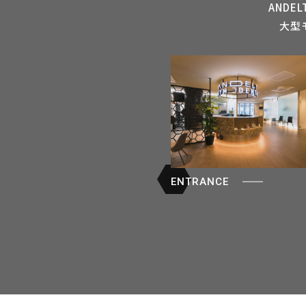
AND
大型
ENTRANCE