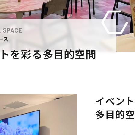
L SPACE
ース
トを彩る多目的空間
イベント
多目的空