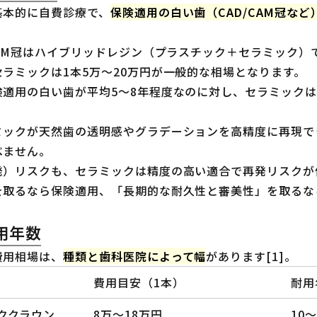
基本的に自費診療で、
保険適用の白い歯（CAD/CAM冠な
CAM冠はハイブリッドレジン（プラスチック＋セラミック）で1本
ラミックは1本5万〜20万円が一般的な相場となります。
適用の白い歯が平均5〜8年程度なのに対し、セラミックは
ミックが天然歯の透明感やグラデーションを高精度に再現で
べません。
発）リスクも、セラミックは精度の高い適合で再発リスクが
を取るなら保険適用、「長期的な耐久性と審美性」を取るな
用年数
費用相場は、
種類と歯科医院によって幅
があります[1]。
費用目安（1本）
耐用
ククラウン
8万〜18万円
10〜