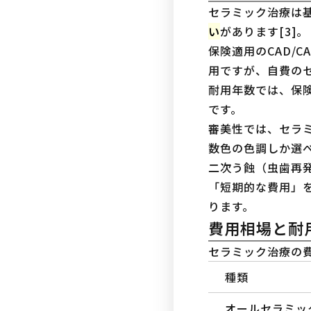
セラミック治療は
い
があります[3]。
保険適用のCAD/
用ですが、自費のセ
耐用年数では、保険
です。
審美性では、セラ
数色の色調しか選
二次う蝕（虫歯再
「短期的な費用」
ります。
費用相場と耐
セラミック治療の
種類
オールセラミッ