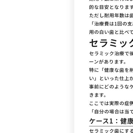
的な目安となりま
ただし耐用年数は
「治療費は1回の
用の白い歯と比べ
セラミッ
セラミック治療で
ーンがあります。
特に「健康な歯を
い」といった仕上
事前にどのような
きます。
ここでは実際の症例
「自分の場合は当
ケース1：健
セラミック歯にす