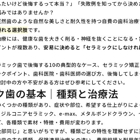
したいけど後悔するって本当？」「失敗例を知ってから決め
悩みではありませんか？
天然歯のような自然な美しさと耐久性を持つ自費の歯科治療
優れる選択肢
です。
治療には、健康な歯を大きく削る・神経を抜くことになる・
イントが複数あり、
安易に決めると「セラミックにしなけれ
ラミック歯で後悔する10の典型的なケース、セラミック矯
ックポイント、歯科医院・歯科医師の選び方、後悔してしま
検討中の方や不安がある方はぜひ参考にしてください。
ク歯の基本｜種類と治療法
いくつかの種類があり、症状や部位、希望する仕上がりによ
ジルコニアセラミック、e-max、メタルボンドクラウン
ど、各種類で素材・特徴・費用が変わります。
全部同じ」と思いがちですが、種類ごとの特性を理解せずに
ク歯の主な種類、保険適用治療との違い、費用相場と耐用年