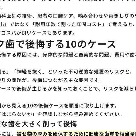
す。
歯科医師の技術、患者の口腔ケア、噛み合わせや歯ぎしりの
支出」ではなく「耐用年数で割った年間コスト」で考えると
てコスパが良いケースもあります。
ク歯で後悔する10のケース
後悔する原因には、身体的な問題と審美的な問題、費用や歯
削る」「神経を抜く」といった不可逆的な処置のリスクと、
がりの問題が、後悔につながる主な要因です。
ケースで後悔が生じるかを知っておくことで、リスクを減ら
から見える10の後悔ケースを順番に取り上げます。
てはまらないか」を確認しながら読み進めてください。
康な歯を大きく削って後悔
るには、
被せ物の厚みを確保するために健康な歯質を相当量