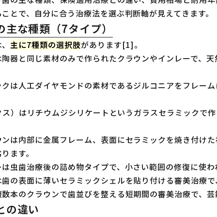
ることで、自分に合う治療法を選ぶ判断軸が見えてきます。
の主な種類（7タイプ）
は、
主に7種類の選択肢
があります[1]。
は陶器と同じ素材のみで作られたクラウンやインレーで、天
ックは人工ダイヤモンドの素材であるジルコニアをフレーム
ックス）はリチウムジシリケートというガラスセラミックで
ウンは内部に金属フレーム、表面にセラミックを焼き付けた
劣ります。
ーは虫歯治療後の詰め物タイプで、小さい範囲の修復に使わ
は歯の表面に薄いセラミックシェルを貼り付ける審美治療で
複数本のクラウンで歯並びを整える短期間の審美治療で、芸
との違い