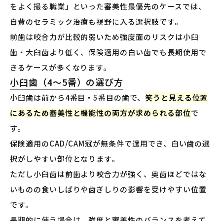
をよく撮る職業」といった審美性最優先のケースでは、
自費のセラミック治療も視野に入る選択肢です。
前歯は咬合力が比較的弱いため強度面のリスクは小臼
歯・大臼歯より低く、保険適用の白い歯でも長期使用で
きるケースが多くなります。
小臼歯（4〜5番）の選び方
小臼歯は前から4番目・5番目の歯で、
笑うと見える位置
にあるため審美性と機能性の両方が求められる部位
で
す。
保険適用のCAD/CAM冠が無条件で適用でき、白い歯の選
択がしやすい部位となります。
ただし小臼歯は前歯より咬合力が強く、奥歯ほどではな
いものの食いしばりや歯ぎしりの影響を受けやすい位置
です。
長期的に使う場合は、強度と審美性のバランスを考えて