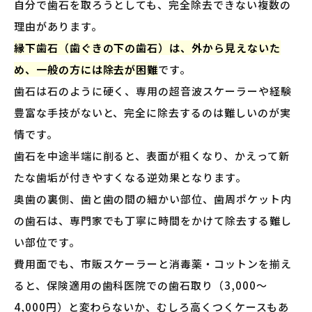
自分で歯石を取ろうとしても、完全除去できない複数の
理由があります。
縁下歯石（歯ぐきの下の歯石）は、外から見えないた
め、一般の方には除去が困難
です。
歯石は石のように硬く、専用の超音波スケーラーや経験
豊富な手技がないと、完全に除去するのは難しいのが実
情です。
歯石を中途半端に削ると、表面が粗くなり、かえって新
たな歯垢が付きやすくなる逆効果となります。
奥歯の裏側、歯と歯の間の細かい部位、歯周ポケット内
の歯石は、専門家でも丁寧に時間をかけて除去する難し
い部位です。
費用面でも、市販スケーラーと消毒薬・コットンを揃え
ると、保険適用の歯科医院での歯石取り（3,000〜
4,000円）と変わらないか、むしろ高くつくケースもあ