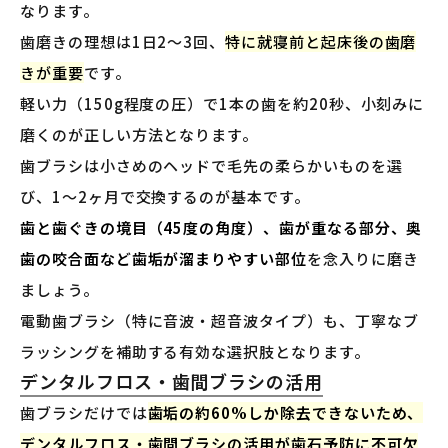
なります。
歯磨きの理想は1日2〜3回、
特に就寝前と起床後の歯磨
きが重要
です。
軽い力（150g程度の圧）で1本の歯を約20秒、小刻みに
磨くのが正しい方法となります。
歯ブラシは小さめのヘッドで毛先の柔らかいものを選
び、1〜2ヶ月で交換するのが基本です。
歯と歯ぐきの境目（45度の角度）、歯が重なる部分、奥
歯の咬合面など歯垢が溜まりやすい部位
を念入りに磨き
ましょう。
電動歯ブラシ（特に音波・超音波タイプ）も、丁寧なブ
ラッシングを補助する有効な選択肢となります。
デンタルフロス・歯間ブラシの活用
歯ブラシだけでは
歯垢の約60%しか除去できないため、
デンタルフロス・歯間ブラシの活用が歯石予防に不可欠