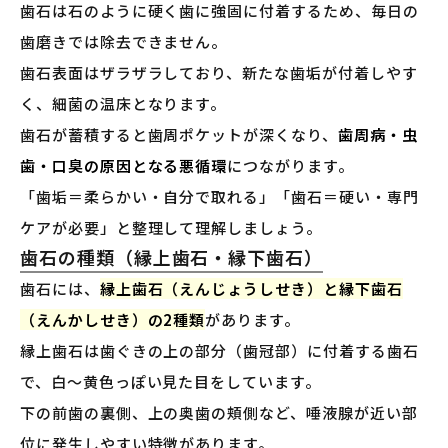
歯石は石のように硬く歯に強固に付着するため、毎日の
歯磨きでは除去できません。
歯石表面はザラザラしており、新たな歯垢が付着しやす
く、細菌の温床となります。
歯石が蓄積すると歯周ポケットが深くなり、
歯周病・虫
歯・口臭の原因となる悪循環
につながります。
「歯垢＝柔らかい・自分で取れる」「歯石＝硬い・専門
ケアが必要」と整理して理解しましょう。
歯石の種類（縁上歯石・縁下歯石）
歯石には、
縁上歯石（えんじょうしせき）と縁下歯石
（えんかしせき）の2種類
があります。
縁上歯石は歯ぐきの上の部分（歯冠部）に付着する歯石
で、白〜黄色っぽい見た目をしています。
下の前歯の裏側、上の奥歯の頬側など、唾液腺が近い部
位に発生しやすい特徴があります。