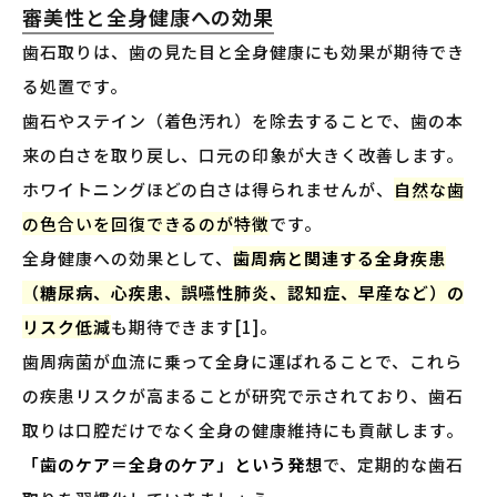
審美性と全身健康への効果
歯石取りは、歯の見た目と全身健康にも効果が期待でき
る処置です。
歯石やステイン（着色汚れ）を除去することで、歯の本
来の白さを取り戻し、口元の印象が大きく改善します。
ホワイトニングほどの白さは得られませんが、
自然な歯
の色合いを回復できるのが特徴
です。
全身健康への効果として、
歯周病と関連する全身疾患
（糖尿病、心疾患、誤嚥性肺炎、認知症、早産など）の
リスク低減
も期待できます[1]。
歯周病菌が血流に乗って全身に運ばれることで、これら
の疾患リスクが高まることが研究で示されており、歯石
取りは口腔だけでなく全身の健康維持にも貢献します。
「歯のケア＝全身のケア」という発想
で、定期的な歯石