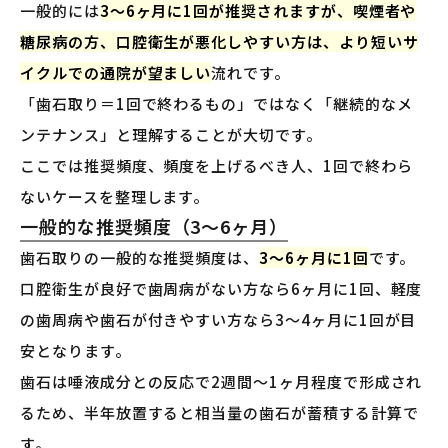
一般的には
3〜6ヶ月に1回が推奨されますが、喫煙者や
糖尿病の方、口腔衛生が悪化しやすい方は、より短いサ
イクルでの通院が望ましい
流れです。
「歯石取り＝1回で終わるもの」ではなく「継続的なメ
ンテナンス」と理解することが大切です。
ここでは推奨頻度、頻度を上げるべき人、1回で終わら
ないケースを整理します。
一般的な推奨頻度（3〜6ヶ月）
歯石取りの一般的な推奨頻度は、
3〜6ヶ月に1回
です。
口腔衛生が良好で歯周病がない方なら6ヶ月に1回、軽度
の歯周病や歯石が付きやすい方なら3〜4ヶ月に1回が目
安となります。
歯石は唾液成分との反応で2週間〜1ヶ月程度で形成され
るため、半年放置すると相当量の歯石が蓄積する計算で
す。