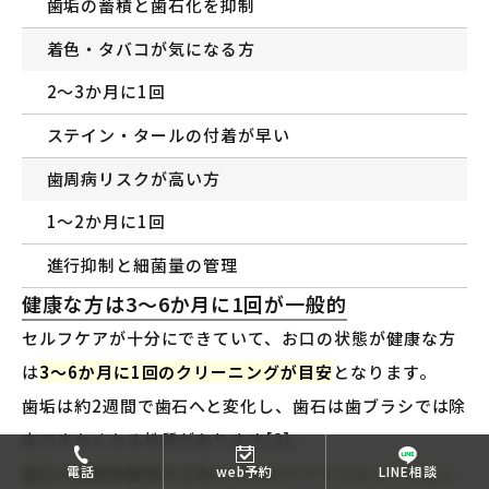
歯垢の蓄積と歯石化を抑制
着色・タバコが気になる方
2〜3か月に1回
ステイン・タールの付着が早い
歯周病リスクが高い方
1〜2か月に1回
進行抑制と細菌量の管理
健康な方は3〜6か月に1回が一般的
セルフケアが十分にできていて、お口の状態が健康な方
は
3〜6か月に1回のクリーニングが目安
となります。
歯垢は約2週間で歯石へと変化し、歯石は歯ブラシでは除
去できなくなる性質があります[3]。
歯石が長期間蓄積する前にプロのケアでリセットするこ
電話
web予約
LINE相談