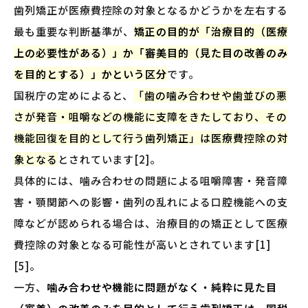
歯列矯正が医療費控除の対象となるかどうかを左右する
最も重要な判断基準が、
矯正の目的が「治療目的（医療
上の必要性がある）」か「審美目的（見た目の改善のみ
を目的とする）」かという区分
です。
国税庁の定めによると、
「歯の噛み合わせや歯並びの悪
さが発音・咀嚼などの機能に支障をきたしており、その
機能回復を目的として行う歯列矯正」は医療費控除の対
象となる
とされています[2]。
具体的には、噛み合わせの問題による咀嚼障害・発音障
害・顎関節への影響・歯列の乱れによる口腔機能への支
障などが認められる場合は、治療目的の矯正として医療
費控除の対象となる可能性が高いとされています[1]
[5]。
一方、
噛み合わせや機能に問題がなく・純粋に見た目