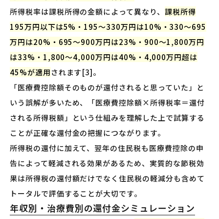
所得税率は課税所得の金額によって異なり、
課税所得
195万円以下は5%・195〜330万円は10%・330〜695
万円は20%・695〜900万円は23%・900〜1,800万円
は33%・1,800〜4,000万円は40%・4,000万円超は
45%が適用
されます[3]。
「医療費控除額そのものが還付されると思っていた」と
いう誤解が多いため、「医療費控除額×所得税率＝還付
される所得税額」という仕組みを理解した上で試算する
ことが正確な還付金の把握につながります。
所得税の還付に加えて、翌年の住民税も医療費控除の申
告によって軽減される効果があるため、実質的な節税効
果は所得税の還付額だけでなく住民税の軽減分も含めて
トータルで評価することが大切です。
年収別・治療費別の還付金シミュレーション