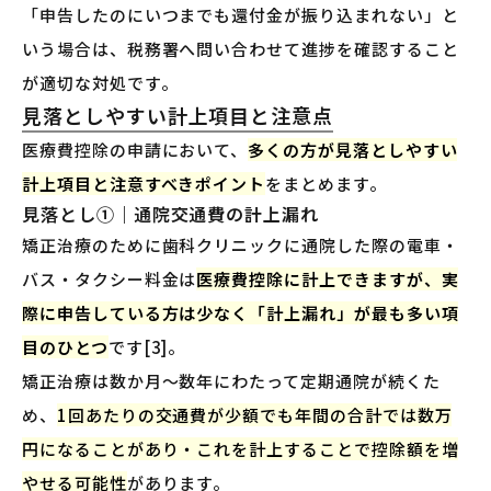
「申告したのにいつまでも還付金が振り込まれない」と
いう場合は、税務署へ問い合わせて進捗を確認すること
が適切な対処です。
見落としやすい計上項目と注意点
医療費控除の申請において、
多くの方が見落としやすい
計上項目と注意すべきポイント
をまとめます。
見落とし①｜通院交通費の計上漏れ
矯正治療のために歯科クリニックに通院した際の電車・
バス・タクシー料金は
医療費控除に計上できますが、実
際に申告している方は少なく「計上漏れ」が最も多い項
目のひとつ
です[3]。
矯正治療は数か月〜数年にわたって定期通院が続くた
め、
1回あたりの交通費が少額でも年間の合計では数万
円になることがあり・これを計上することで控除額を増
やせる可能性
があります。