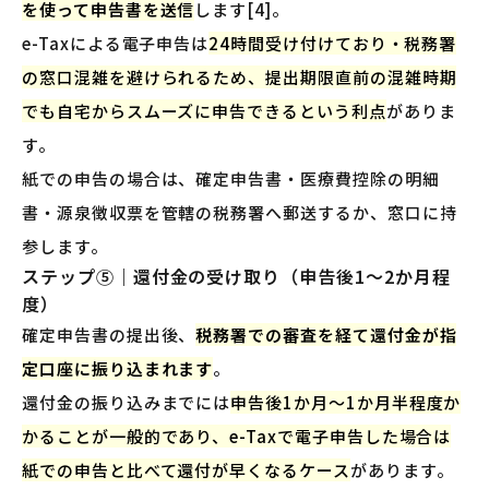
を使って申告書を送信
します[4]。
e-Taxによる電子申告は
24時間受け付けており・税務署
の窓口混雑を避けられるため、提出期限直前の混雑時期
でも自宅からスムーズに申告できるという利点
がありま
す。
紙での申告の場合は、確定申告書・医療費控除の明細
書・源泉徴収票を管轄の税務署へ郵送するか、窓口に持
参します。
ステップ⑤｜還付金の受け取り（申告後1〜2か月程
度）
確定申告書の提出後、
税務署での審査を経て還付金が指
定口座に振り込まれます
。
還付金の振り込みまでには
申告後1か月〜1か月半程度か
かることが一般的であり、e-Taxで電子申告した場合は
紙での申告と比べて還付が早くなるケース
があります。