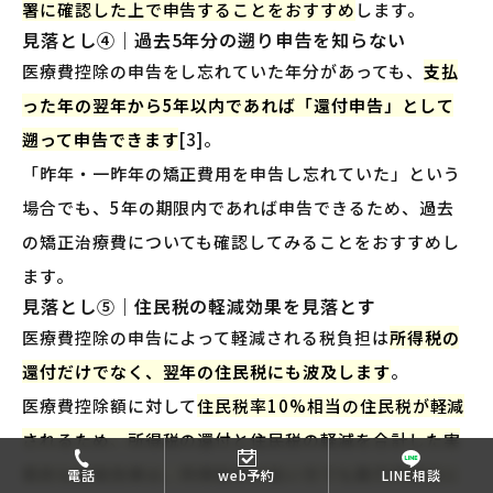
署に確認した上で申告することをおすすめ
します。
見落とし④｜過去5年分の遡り申告を知らない
医療費控除の申告をし忘れていた年分があっても、
支払
った年の翌年から5年以内であれば「還付申告」として
遡って申告できます
[3]。
「昨年・一昨年の矯正費用を申告し忘れていた」という
場合でも、5年の期限内であれば申告できるため、過去
の矯正治療費についても確認してみることをおすすめし
ます。
見落とし⑤｜住民税の軽減効果を見落とす
医療費控除の申告によって軽減される税負担は
所得税の
還付だけでなく、翌年の住民税にも波及します
。
医療費控除額に対して
住民税率10%相当の住民税が軽減
されるため、所得税の還付と住民税の軽減を合計した実
質的な節税効果は、所得税率が低い方でも数万円単位に
電話
web予約
LINE相談