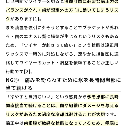
自己判断でワイヤーを切ると
治療計画に必要な矯正力の
バランスが崩れ・歯が想定外の方向に動いてしまうリス
ク
があります[1]。
また装置を強引に外そうとすることでブラケットが外れ
る・歯のエナメル質に損傷が生じるというリスクもある
ため、「ワイヤーが刺さって痛い」という状態は矯正用
ワックスで一時的に対処しながら、速やかに担当医に連
絡してワイヤーのカット・調整を依頼することが正しい
行動です[2]。
NG⑤｜痛みを紛らわすために氷を長時間患部に
当て続ける
「冷やすと気持ちいい」という感覚から
氷を患部に長時
間直接当て続けることは、歯や組織にダメージを与える
リスクがあるため過度な冷却は避けることが大切
です。
矯正中は
歯根膜が敏感な状態になっているため、極端に