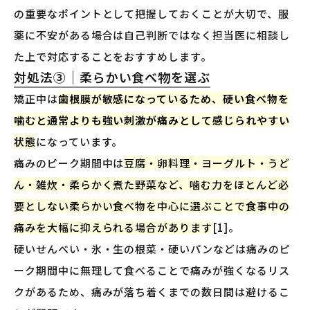
の重要なポイントとして把握しておくことが大切で、服
薬に不安がある場合は自己判断ではなく担当医に相談し
た上で対応することをおすすめします。
対処法③｜柔らかい食べ物を選ぶ
矯正中は
歯根膜が敏感になっているため、硬い食べ物を
噛むと通常よりも強い刺激が痛みとして感じられやすい
状態
になっています。
痛みのピーク期間中は
豆腐・卵料理・ヨーグルト・うど
ん・雑炊・柔らかく煮た野菜など、噛む力をほとんど必
要としない柔らかい食べ物を中心に選ぶことで食事中の
痛みを大幅に抑えられる場合があります
[1]。
硬いせんべい・氷・生の根菜・硬いパンなどは痛みのピ
ーク期間中に無理して食べることで痛みが強くなるリス
クがあるため、痛みが落ち着くまでの数日間は避けるこ