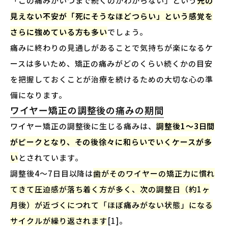
「この痛みがいつまで続くのかわからない」という
先の
見えない不安が「死にそうなほどつらい」という感覚を
さらに強めている方も多い
でしょう。
痛みに終わりの見通しがあることで気持ちが楽になるケ
ースは多いため、矯正の痛みがどのくらい続くかの目安
を把握しておくことが治療を続けるための大切な心の準
備になります。
ワイヤー矯正の調整後の痛みの期間
ワイヤー矯正の調整後に生じる痛みは、
調整後1〜3日間
がピークとなり、その後徐々に和らいでいくケースが多
い
とされています。
調整後4〜7日目以降は
歯がそのワイヤーの矯正力に慣れ
てきて圧迫感が落ち着く方が多く、次の調整日（約1ヶ
月後）が近づくにつれて「ほぼ痛みがない状態」になる
サイクルが繰り返されます
[1]。