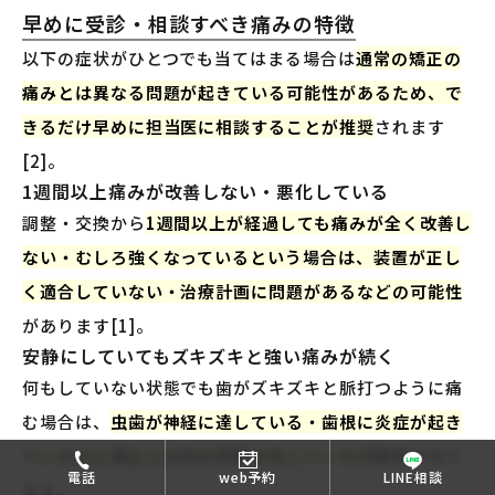
早めに受診・相談すべき痛みの特徴
以下の症状がひとつでも当てはまる場合は
通常の矯正の
痛みとは異なる問題が起きている可能性があるため、で
きるだけ早めに担当医に相談することが推奨
されます
[2]。
1週間以上痛みが改善しない・悪化している
調整・交換から
1週間以上が経過しても痛みが全く改善し
ない・むしろ強くなっているという場合は、装置が正し
く適合していない・治療計画に問題があるなどの可能性
があります[1]。
安静にしていてもズキズキと強い痛みが続く
何もしていない状態でも歯がズキズキと脈打つように痛
む場合は、
虫歯が神経に達している・歯根に炎症が起き
ているなど矯正とは別の問題が生じている可能性
があり
電話
web予約
LINE相談
ます。