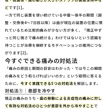
ど
です[1]。
一方で同じ装置を使い続けている中盤〜後半の期間（調
整・交換後4〜7日目以降）は歯が現在の装置の位置に慣
れているため比較的痛みが少ない方が多く、「矯正中ず
っと同じ強さで痛み続ける」わけではないという認識を
持つことが治療を継続するモチベーションの維持につな
がります[2]。
今すぐできる痛みの対処法
「痛みの原因と期間の目安はわかった・では今この瞬間
の痛みをどう和らげればいいのか」という疑問に答える
ために、
今すぐ実践できる5つの対処法
を解説します。
対処法①｜患部を冷やす
矯正の痛みのうち・
歯の移動による炎症性の痛みに対し
て有効な対処法のひとつが患部を外から冷やすこと
で