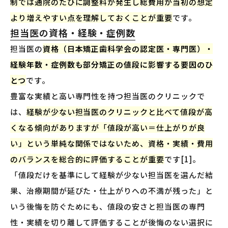
制では通院のたびに調整料が発生し総費用が当初の想定
より増えやすい点を理解しておくことが重要
です。
担当医の資格・経験・症例数
担当医の
資格（日本矯正歯科学会の認定医・専門医）・
経験年数・症例数も部分矯正の値段に影響する要因のひ
とつ
です。
豊富な実績と高い専門性を持つ担当医のクリニックで
は、
経験が少ない担当医のクリニックと比べて値段が高
くなる傾向がありますが「値段が高い＝仕上がりが良
い」という単純な関係ではないため、資格・実績・費用
のバランスを総合的に評価することが重要
です[1]。
「値段だけを基準にして経験が少ない担当医を選んだ結
果、治療期間が延びた・仕上がりへの不満が残った」と
いう後悔を防ぐためにも、値段の安さと担当医の専門
性・実績を切り離して評価することが後悔のない選択に