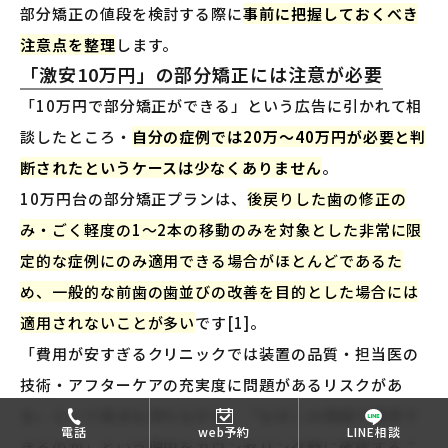
部分矯正の値段を検討する際に
事前に把握しておくべき
注意点を整理
します。
「激安10万円」の部分矯正には注意が必要
「10万円で部分矯正ができる」という広告に引かれて相
談したところ・
自分の症例では20万〜40万円が必要と判
断されたというケースは少なくありません
。
10万円台の部分矯正プランは、
後戻りした歯の修正の
み・ごく軽度の1〜2本の移動のみを対象とした非常に限
定的な症例にのみ適用できる場合がほとんどであるた
め、一般的な前歯の歯並びの改善を目的とした場合には
適用されないことが多い
です[1]。
「費用が安すぎるクリニックでは装置の品質・担当医の
技術・アフターケアの充実度に問題があるリスクがあ
る」という視点も持ちながら、「なぜこの値段で提供で
電話
web予約
LINE相談
きるのか」という理由をカウンセリング時に確認するこ