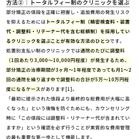
方法②｜トータルフィー制のクリニックを選ぶ
部分矯正の値段を正確に把握し・追加費用の発生リスク
を抑えるためには
トータルフィー制（精密検査料・装置
代・調整料・リテーナー代を含む総額制）を採用してい
るクリニックを選ぶことが有効な方法のひとつ
です。
処置別支払い制のクリニックでは
通院のたびに調整料
（1回あたり3,000〜10,000円程度）が発生するため、
部分矯正の治療期間が3ヶ月〜1年程度であっても月1〜2
回の通院を繰り返す中で調整料の合計が5万〜10万円程
度になるケース
があります[1]。
「最初に提示された値段より最終的な総費用が大幅に高
くなった」という後悔を防ぐためにも、カウンセリング
時に「この値段には調整料・リテーナー代が含まれてい
ますか」という確認を必ず行うことが実質的な費用管理
の最も重要な第一歩として機能します。