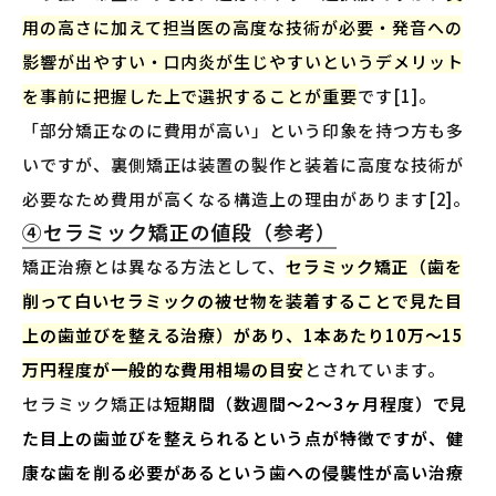
用の高さに加えて担当医の高度な技術が必要・発音への
影響が出やすい・口内炎が生じやすいというデメリット
を事前に把握した上で選択することが重要
です[1]。
「部分矯正なのに費用が高い」という印象を持つ方も多
いですが、裏側矯正は装置の製作と装着に高度な技術が
必要なため費用が高くなる構造上の理由があります[2]。
④セラミック矯正の値段（参考）
矯正治療とは異なる方法として、
セラミック矯正（歯を
削って白いセラミックの被せ物を装着することで見た目
上の歯並びを整える治療）があり、1本あたり10万〜15
万円程度が一般的な費用相場の目安
とされています。
セラミック矯正は
短期間（数週間〜2〜3ヶ月程度）で見
た目上の歯並びを整えられるという点が特徴ですが、健
康な歯を削る必要があるという歯への侵襲性が高い治療