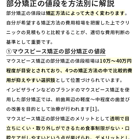
部分矯正の値段を方法別に解説
部分矯正の値段は
矯正方法によって大きく変わります
。
自分が希望する矯正方法の費用相場を把握した上でクリ
ニックの見積もりと比較することが、適切な費用判断の
基準として重要です。
①マウスピース矯正の部分矯正の値段
マウスピース矯正の部分矯正の値段相場は
10万〜40万円
程度が目安とされており、4つの矯正方法の中で比較的費
用が抑えやすい選択肢
として位置づけられています。
インビザラインなどのブランドのマウスピース矯正を使
用した部分矯正では、前歯周辺の軽度〜中程度の歯並び
の改善を目的として治療が行われます[1]。
マウスピース矯正の部分矯正のメリットとして
透明で目
立ちにくい・取り外しができるため食事制限がない・口
腔ケアがしやすいという点が挙げられ、デメリットとし