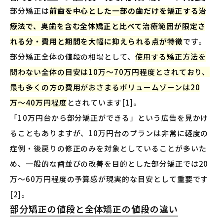
部分矯正は
前歯を中心とした一部の歯だけを矯正する治
療法で、奥歯を含む全体矯正と比べて治療範囲が限定さ
れる分・費用と期間を大幅に抑えられる点が特徴
です。
部分矯正全体の値段の相場として、
使用する矯正方法を
問わない全体の目安は10万〜70万円程度とされており、
最も多くの方の費用がおさまるボリュームゾーンは20
万〜40万円程度
とされています[1]。
「10万円台から部分矯正ができる」という広告を見かけ
ることもありますが、10万円台のプランは非常に軽度の
症例・後戻りの修正のみを対象としていることが多いた
め、一般的な歯並びの改善を目的とした部分矯正では20
万〜60万円程度の予算感が現実的な目安として重要です
[2]。
部分矯正の値段と全体矯正の値段の違い