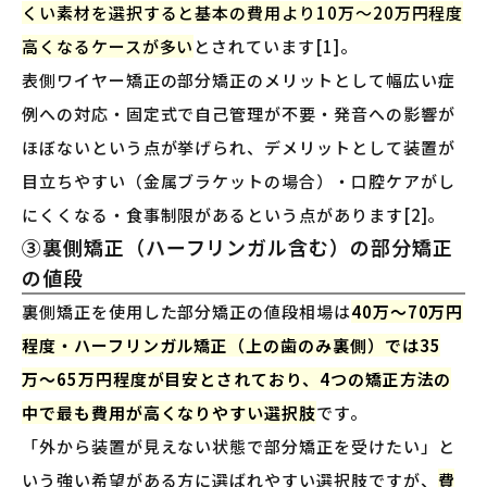
くい素材を選択すると基本の費用より10万〜20万円程度
高くなるケースが多い
とされています[1]。
表側ワイヤー矯正の部分矯正のメリットとして幅広い症
例への対応・固定式で自己管理が不要・発音への影響が
ほぼないという点が挙げられ、デメリットとして装置が
目立ちやすい（金属ブラケットの場合）・口腔ケアがし
にくくなる・食事制限があるという点があります[2]。
③裏側矯正（ハーフリンガル含む）の部分矯正
の値段
裏側矯正を使用した部分矯正の値段相場は
40万〜70万円
程度・ハーフリンガル矯正（上の歯のみ裏側）では35
万〜65万円程度が目安とされており、4つの矯正方法の
中で最も費用が高くなりやすい選択肢
です。
「外から装置が見えない状態で部分矯正を受けたい」と
いう強い希望がある方に選ばれやすい選択肢ですが、
費