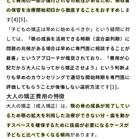
とで費用の一部が還付される可能性があるため、領収書
の保管を治療開始初日から徹底することをおすすめ
しま
す[4][5]。
「子どもの矯正は早めに始めるべきか」という疑問に対
しては、
「顎の成長を活用できる時期（混合歯列期）に
問題の兆候がある場合は早めに専門医に相談することが
最善」というアプローチが推奨されており、「費用が心
配だから大人になってから矯正させよう」という判断よ
りも早めのカウンセリングで適切な開始時期を専門医に
評価してもらうことが後悔しない選択方法
です[1]。
大人の矯正費用の特徴
大人の矯正（成人矯正）は、
顎の骨の成長が完了してい
るため顎の拡大を利用した治療ができない分・歯を動か
すスペースを確保するために抜歯が必要になるケースが
子どもと比べて多くなる傾向
があります。