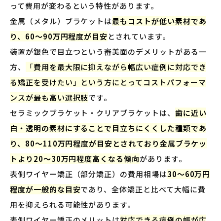
って費用が変わるという特性があります。
金属（メタル）ブラケットは
最もコストが低い素材であ
り、60〜90万円程度が目安
とされています。
装置が銀色で目立つという審美面のデメリットがある一
方、
「費用を最大限に抑えながら幅広い症例に対応でき
る矯正を受けたい」という方にとってコストパフォーマ
ンスが最も高い選択肢
です。
セラミックブラケット・クリアブラケットは、
歯に近い
白・透明の素材にすることで目立ちにくくした種類であ
り、80〜110万円程度が目安とされており金属ブラケッ
トより20〜30万円程度高くなる傾向
があります。
表側ワイヤー矯正（部分矯正）の費用相場は
30〜60万円
程度が一般的な目安
であり、全体矯正と比べて大幅に費
用を抑えられる可能性があります。
表側ワイヤー矯正のメリットは
対応できる症例の幅が広