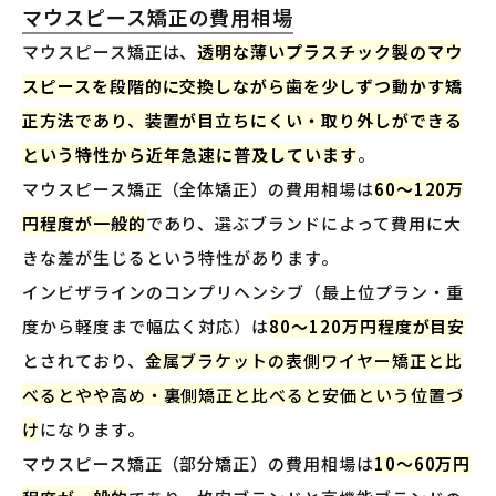
マウスピース矯正の費用相場
マウスピース矯正は、
透明な薄いプラスチック製のマウ
スピースを段階的に交換しながら歯を少しずつ動かす矯
正方法であり、装置が目立ちにくい・取り外しができる
という特性から近年急速に普及しています
。
マウスピース矯正（全体矯正）の費用相場は
60〜120万
円程度が一般的
であり、選ぶブランドによって費用に大
きな差が生じるという特性があります。
インビザラインのコンプリヘンシブ（最上位プラン・重
度から軽度まで幅広く対応）は
80〜120万円程度が目安
とされており、
金属ブラケットの表側ワイヤー矯正と比
べるとやや高め・裏側矯正と比べると安価という位置づ
け
になります。
マウスピース矯正（部分矯正）の費用相場は
10〜60万円