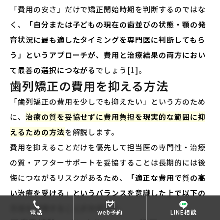
「費用の安さ」だけで矯正開始時期を判断するのではな
く、
「自分または子どもの現在の歯並びの状態・顎の発
育状況に最も適したタイミングを専門医に判断してもら
う」というアプローチが、費用と治療結果の両方におい
て最善の選択につながる
でしょう[1]。
歯列矯正の費用を抑える方法
「歯列矯正の費用を少しでも抑えたい」という方のため
に、
治療の質を妥協せずに費用負担を現実的な範囲に抑
えるための方法
を解説します。
費用を抑えることだけを優先して担当医の専門性・治療
の質・アフターサポートを妥協することは長期的には後
悔につながるリスクがあるため、
「適正な費用で質の高
い治療を受ける」というバランスを意識した上で以下の
方法を活用することが大切
です。
電話
web予約
LINE相談