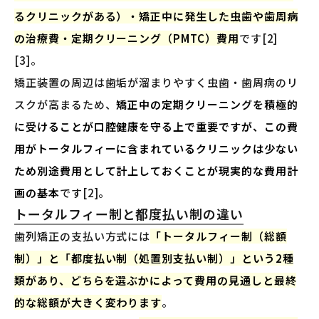
るクリニックがある）・矯正中に発生した虫歯や歯周病
の治療費・定期クリーニング（PMTC）費用
です[2]
[3]。
矯正装置の周辺は歯垢が溜まりやすく虫歯・歯周病のリ
スクが高まるため、
矯正中の定期クリーニングを積極的
に受けることが口腔健康を守る上で重要ですが、この費
用がトータルフィーに含まれているクリニックは少ない
ため別途費用として計上しておくことが現実的な費用計
画の基本
です[2]。
トータルフィー制と都度払い制の違い
歯列矯正の支払い方式には
「トータルフィー制（総額
制）」と「都度払い制（処置別支払い制）」という2種
類があり、どちらを選ぶかによって費用の見通しと最終
的な総額が大きく変わります
。