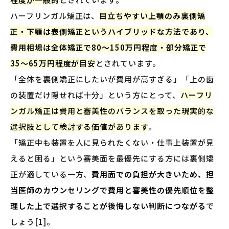
ハーフリンガル矯正は、
目立ちやすい上顎のみ裏側矯
正・下顎は表側矯正というハイブリッドな方法であり、
費用相場は全体矯正で80〜150万円程度・部分矯正で
35〜65万円程度が目安
とされています。
「全体を裏側矯正にしたいが費用が高すぎる」「上の歯
の装置だけ隠せれば十分」という方にとって、
ハーフリ
ンガル矯正は費用と審美性のバランスを取った現実的な
選択肢として検討する価値があります
。
「矯正中も装置を人に見られたくない・仕事上装置が見
えると困る」という審美面を最優先にする方には裏側矯
正が適している一方、
費用面での負担が大きいため、担
当医師のカウンセリングで費用と審美性の優先順位を整
理した上で選択することが後悔しない判断につながる
で
しょう[1]。