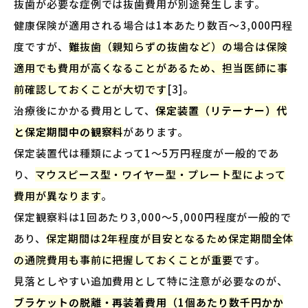
抜歯が必要な症例では抜歯費用が別途発生します。
健康保険が適用される場合は1本あたり数百〜3,000円程
度ですが、
難抜歯（親知らずの抜歯など）の場合は保険
適用でも費用が高くなることがあるため、担当医師に事
前確認しておくことが大切です
[3]。
治療後にかかる費用として、
保定装置（リテーナー）代
と保定期間中の観察料
があります。
保定装置代は種類によって1〜5万円程度が一般的であ
り、
マウスピース型・ワイヤー型・プレート型によって
費用が異なります
。
保定観察料は1回あたり3,000〜5,000円程度が一般的で
あり、
保定期間は2年程度が目安となるため保定期間全体
の通院費用も事前に把握しておくことが重要
です。
見落としやすい追加費用として特に注意が必要なのが、
ブラケットの脱離・再装着費用（1個あたり数千円かか