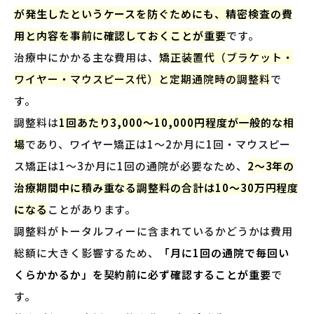
が発生したというケースを防ぐためにも、精密検査の費
用と内容を事前に確認しておくことが重要
です。
治療中にかかる主な費用は、
矯正装置代（ブラケット・
ワイヤー・マウスピース代）と定期通院時の調整料
で
す。
調整料は
1回あたり3,000〜10,000円程度が一般的な相
場
であり、ワイヤー矯正は1〜2か月に1回・マウスピー
ス矯正は1〜3か月に1回の通院が必要なため、
2〜3年の
治療期間中に積み重なる調整料の合計は10〜30万円程度
になる
ことがあります。
調整料がトータルフィーに含まれているかどうかは費用
総額に大きく影響するため、
「月に1回の通院で毎回い
くらかかるか」を契約前に必ず確認することが重要
で
す。