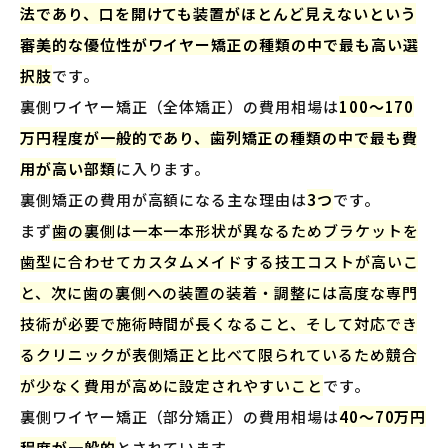
法であり、口を開けても装置がほとんど見えないという
審美的な優位性がワイヤー矯正の種類の中で最も高い選
択肢
です。
裏側ワイヤー矯正（全体矯正）の費用相場は
100〜170
万円程度が一般的であり、歯列矯正の種類の中で最も費
用が高い部類
に入ります。
裏側矯正の費用が高額になる主な理由は
3つ
です。
まず
歯の裏側は一本一本形状が異なるためブラケットを
歯型に合わせてカスタムメイドする技工コストが高いこ
と、次に歯の裏側への装置の装着・調整には高度な専門
技術が必要で施術時間が長くなること、そして対応でき
るクリニックが表側矯正と比べて限られているため競合
が少なく費用が高めに設定されやすいこと
です。
裏側ワイヤー矯正（部分矯正）の費用相場は
40〜70万円
程度が一般的
とされています。