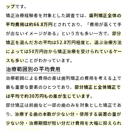
ップ
です。
矯正治療経験者を対象とした調査では、
歯列矯正全体の
平均費用は約66.8万円
とされており、「費用が高くて手
が出ないイメージがある」という方も多い一方で、
部分
矯正を選んだ方の平均は52.8万円程度と、選ぶ治療方法
によっては50万円台から矯正治療を受けられているケー
スも多い
ことがわかっています。
治療範囲別の平均費用
治療範囲による費用の差は歯列矯正の費用を考える上で
最も重要な要素のひとつであり、
部分矯正と全体矯正で
は平均で約30万円もの差が生じています
。
部分矯正は前歯など一部の歯のみを対象とした矯正であ
り、
治療する歯の本数が少ない分・使用する装置の量が
少ない分・治療期間が短い分だけ費用を大幅に抑えられ