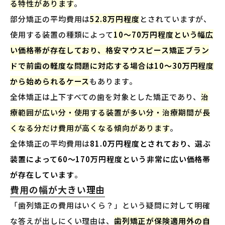
る特性があります
。
部分矯正の平均費用は
52.8万円程度
とされていますが、
使用する装置の種類によって
10〜70万円程度という幅広
い価格帯が存在しており、格安マウスピース矯正ブラン
ドで前歯の軽度な問題に対応する場合は10〜30万円程度
から始められるケース
もあります。
全体矯正は上下すべての歯を対象とした矯正であり、
治
療範囲が広い分・使用する装置が多い分・治療期間が長
くなる分だけ費用が高くなる傾向があります
。
全体矯正の平均費用は
81.0万円程度とされており、選ぶ
装置によって60〜170万円程度という非常に広い価格帯
が存在しています
。
費用の幅が大きい理由
「歯列矯正の費用はいくら？」という疑問に対して明確
な答えが出しにくい理由は、
歯列矯正が保険適用外の自