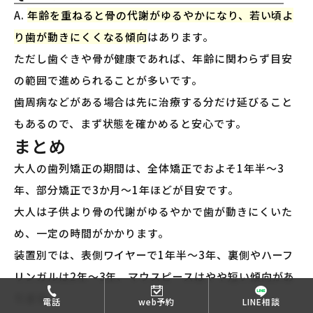
A.
年齢を重ねると骨の代謝がゆるやかになり、若い頃よ
り歯が動きにくくなる傾向
はあります。
ただし歯ぐきや骨が健康であれば、年齢に関わらず目安
の範囲で進められることが多いです。
歯周病などがある場合は先に治療する分だけ延びること
もあるので、まず状態を確かめると安心です。
まとめ
大人の歯列矯正の期間は、全体矯正でおよそ1年半〜3
年、部分矯正で3か月〜1年ほどが目安です。
大人は子供より骨の代謝がゆるやかで歯が動きにくいた
め、一定の時間がかかります。
装置別では、表側ワイヤーで1年半〜3年、裏側やハーフ
リンガルは2年〜3年、マウスピースはやや短い傾向があ
ります。
電話
web予約
LINE相談