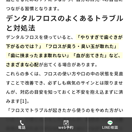
つながる習慣となります。
デンタルフロスのよくあるトラブル
と対処法
デンタルフロスを使っていると、
「やりすぎで歯ぐきが
下がるのでは？」「フロスが臭う・臭い玉が取れた」
「歯に挟まったまま取れない」「血が出てきた」など、
さまざまな心配
が出てくる場合があります。
これらの多くは、フロスの使い方や口の中の状態を見直
すことで改善でき、必ずしも病気のサインとは限りませ
んが、対応の目安を知っておくと不安を抱え込まずに済
みます[1]。
「フロスでトラブルが起きたから使うのをやめた方がい
いの？」と感じるかもしれませんが、
毎日のフロスは基
電話
web予約
LINE相談
本的に続けたほうが口の健康のためにつながる
と考えら