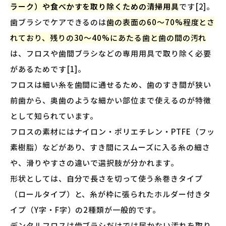
ラーク）や食べかすを取り除くための清掃用具
です[2]。
歯ブラシでケアできるのは
歯の表面の60〜70%程度とさ
れており、残りの30〜40%にあたる歯と歯の間の汚れ
は、フロスや歯間ブラシなどの専用用具で取り除く必要
があるためです[1]。
フロスは細い糸を歯間に通せるため、歯のすき間が狭い
前歯から、奥歯のような細かい部位まで使えるのが特徴
として知られています。
フロスの素材にはナイロン・ポリエチレン・PTFE（フッ
素樹脂）などがあり、すき間にスムーズに入る糸の細さ
や、滑りやすさの違いで選択肢が分かれます。
形状としては、自分で長さを切って使う糸巻きタイプ
（ロールタイプ）と、糸が枠に張られたホルダー付きタ
イプ（Y字・F字）の2種類が一般的です。
デンタルフロスは歯ブラシだけでは届かない汚れを取り