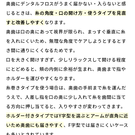
奥歯にデンタルフロスがうまく届かない・入らないと感
じるときは、
糸の角度・口の開け方・使うタイプを見直
すと改善しやすく
なります。
奥歯は口の奥にあって視界が限られ、まっすぐ垂直に糸
を入れにくいため、無理な角度でケアしようとするとす
き間に通りにくくなるためです。
口を大きく開けすぎず、少しリラックスして開ける程度
にとどめると、頬の内側に余裕が生まれ、奥歯まで指や
ホルダーを運びやすくなります。
糸巻きタイプを使う場合は、奥歯の手前まで糸を運んだ
うえで、人差し指を口の奥に少し入れて糸を歯間に当て
る方向に押し当てると、入りやすさが変わってきます。
ホルダー付きタイプではY字型を選ぶとアームが直角に近
いため奥歯にも届きやすく
、F字型では届きにくいケース
も多いとされています。