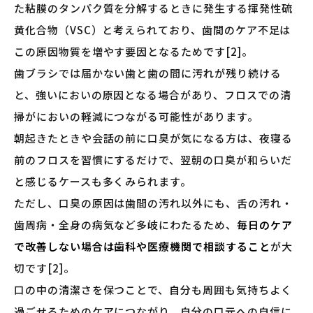
た粘膜のタンパク質を分解するときに発生する揮発性硫
黄化合物（VSC）と考えられており、歯間のケア不足は
この原因物質を増やす要因となるためです[2]。
歯ブラシでは届かない歯と歯の間に汚れが残り続ける
と、強いにおいの原因となる場合があり、フロスでの清
掃がにおいの軽減につながる可能性があります。
朝起きたときや会話の前に口臭が気になる方は、夜寝る
前のフロスを習慣にするだけで、翌朝の口臭が和らいだ
と感じるケースも多くみられます。
ただし、口臭の原因は歯間の汚れ以外にも、舌の汚れ・
歯周病・全身の病気など多岐にわたるため、
毎日のケア
で改善しない場合は歯科や医療機関で相談すること
が大
切です[2]。
口の中の清潔さを保つことで、自分も周囲も気持ちよく
過ごせるためのケアにつながり、自分の口元への自信に