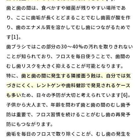
歯と歯の間は、食べかすや細菌が残りやすい場所であ
り、ここに歯垢が長くとどまることでむし歯菌が酸を作
り、歯のエナメル質を溶かしてむし歯につながるためで
す[1]。
歯ブラシではこの部分の30〜40%の汚れを取りきれない
ことが知られており、フロスを毎日使うことで、歯間の
むし歯リスクを大きく抑えることが可能となります。
特に、
歯と歯の間に発生する隣接面う蝕は、自分では気
づきにくく、レントゲンや歯科健診で発見されるケース
も多い
ため、日々の予防が大切と考えられています[6]。
子供から大人まで、年齢を問わず歯と歯の間のむし歯予
防は重要で、フロス習慣を続けることがむし歯の再発予
防にもつながります。
歯垢を毎日のフロスで取り除くことが、むし歯の発生を