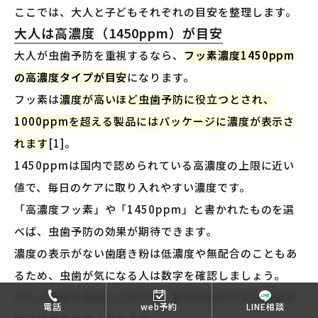
ここでは、大人と子どもそれぞれの目安を整理します。
大人は高濃度（1450ppm）が目安
大人が虫歯予防を重視するなら、
フッ素濃度1450ppm
の高濃度タイプが目安
になります。
フッ素は
濃度が高いほど虫歯予防に役立つとされ、
1000ppmを超える製品にはパッケージに濃度が表示さ
れます
[1]。
1450ppmは国内で認められている高濃度の上限に近い
値で、毎日のケアに取り入れやすい濃度です。
「高濃度フッ素」や「1450ppm」と書かれたものを選
べば、虫歯予防の効果が期待できます。
濃度の表示がない歯磨き粉は低濃度や無配合のこともあ
るため、虫歯が気になる人は数字を確認しましょう。
大人は濃度を意識して選ぶと、毎日の歯みがきを虫歯予
電話
web予約
LINE相談