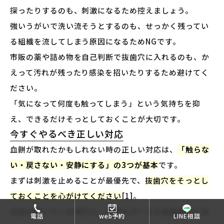
探ったりするのも、刺激になるため控えましょう。
強いうがいで洗い流そうとするのも、せっかく残ってい
る組織を流してしまう原因になるためNGです。
市販の薬や詰め物を自己判断で抜歯穴に入れるのも、か
えって汚れが残ったり感染を招いたりするため避けてく
ださい。
「気になって何度も触ってしまう」という気持ちを抑
え、できるだけそっとしておくことが大切です。
今すぐやるべき正しい対応
血餅が取れたかもしれない時の正しい対応は、
「触らな
い・戻さない・安静にする」の3つが基本
です。
まずは刺激を止めることが最優先で、
抜歯穴をそっとし
ておくことを心がけてください
[1]。
出血が続いている場合は、清潔なガーゼを抜歯部位に当
電話
web予約
LINE相談