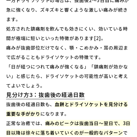
一方ドライソケットの場合は、抜歯後2〜5日目に痛みが
急に強くなり、ズキズキと響くような激しい痛みが続き
ます。
処方された鎮痛剤を飲んでも効きにくい、効いている時
間が極端に短いといった特徴があります[2]。
痛みが抜歯部位だけでなく、顎・こめかみ・耳の周辺ま
で広がることもドライソケットの特徴です。
「日が経つにつれて痛みが強くなる」「鎮痛剤が効かな
い」と感じたら、ドライソケットの可能性が高いと考え
てよいでしょう。
見分け方3：抜歯後の経過日数
抜歯後の経過日数も、
血餅とドライソケットを見分ける
重要な手がかり
になります。
正常な治癒では、
痛みのピークは抜歯当日〜翌日で、3日
目以降は徐々に落ち着いていくのが一般的なパターン
で