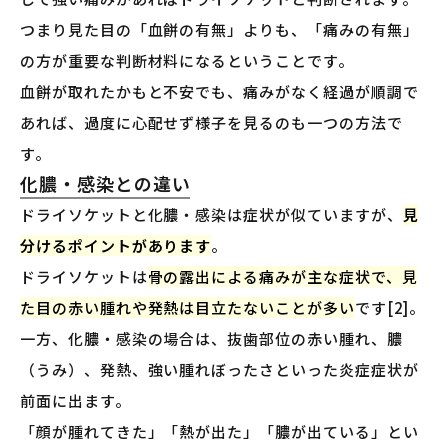
つまり見た目の「血餅の有無」よりも、「痛みの有無」
の方が重要な判断材料になるということです。
血餅が取れたかもと不安でも、痛みがなく経過が順調で
あれば、過度に心配せず様子を見るのも一つの方法で
す。
化膿・感染との違い
ドライソケットと化膿・感染は症状が似ていますが、
見
分けるポイントがあります
。
ドライソケットは
骨の露出による痛みが主な症状で、見
た目の赤い腫れや発熱は目立たないことが多い
です[2]。
一方、化膿・感染の場合は、抜歯部位の赤い腫れ、膿
（うみ）、発熱、強い腫れぼったさといった炎症症状が
前面に出ます。
「顔が腫れてきた」「熱が出た」「膿が出ている」とい