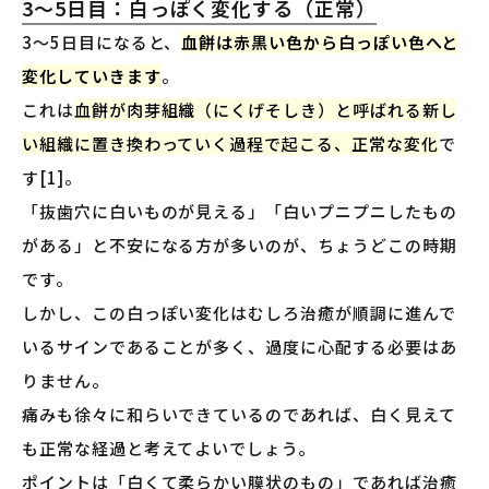
3〜5日目：白っぽく変化する（正常）
3〜5日目になると、
血餅は赤黒い色から白っぽい色へと
変化していきます
。
これは
血餅が肉芽組織（にくげそしき）と呼ばれる新し
い組織に置き換わっていく過程で起こる、正常な変化
で
す[1]。
「抜歯穴に白いものが見える」「白いプニプニしたもの
がある」と不安になる方が多いのが、ちょうどこの時期
です。
しかし、この白っぽい変化はむしろ治癒が順調に進んで
いるサインであることが多く、過度に心配する必要はあ
りません。
痛みも徐々に和らいできているのであれば、白く見えて
も正常な経過と考えてよいでしょう。
ポイントは「白くて柔らかい膜状のもの」であれば治癒