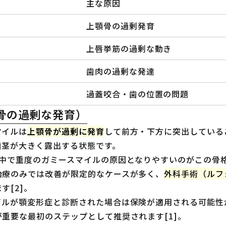
主な原因
上顎骨の過剰発育
上唇挙筋の過剰な動き
歯肉の過剰な発達
過蓋咬合・歯の位置の問題
骨の過剰な発育）
マイルは
上顎骨が過剰に発育
して前方・下方に突出している
歯茎が大きく露出する状態です。
の中で重度のガミースマイルの原因となりやすいのがこの骨
治療のみでは改善が限定的なケースが多く、
外科手術（ルフ
す[2]。
イルが顎変形症と診断された場合は保険が適用される可能性
重要な最初のステップとして推奨されます[1]。