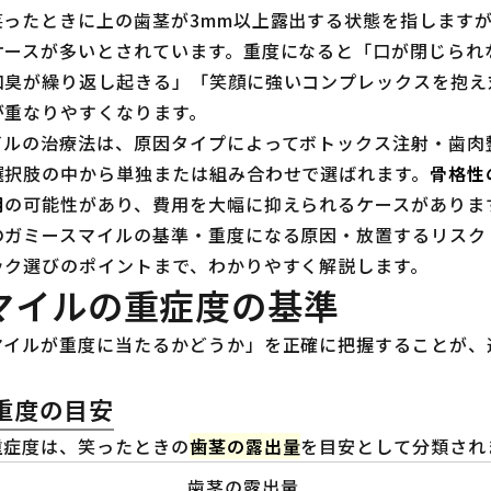
笑ったときに上の歯茎が3mm以上露出する状態を指します
ケースが多いとされています。重度になると「口が閉じられ
口臭が繰り返し起きる」「笑顔に強いコンプレックスを抱え
が重なりやすくなります。
イルの治療法は、原因タイプによってボトックス注射・歯肉
選択肢の中から単独または組み合わせで選ばれます。
骨格性
用
の可能性があり、費用を大幅に抑えられるケースがありま
のガミースマイルの基準・重度になる原因・放置するリスク
ック選びのポイントまで、わかりやすく解説します。
マイルの重症度の基準
マイルが重度に当たるかどうか」を正確に把握することが、
重度の目安
重症度は、笑ったときの
歯茎の露出量
を目安として分類され
歯茎の露出量