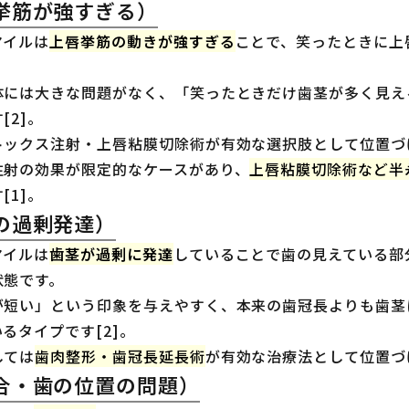
挙筋が強すぎる）
マイルは
上唇挙筋の動きが強すぎる
ことで、笑ったときに上
体には大きな問題がなく、「笑ったときだけ歯茎が多く見え
[2]。
トックス注射・上唇粘膜切除術が有効な選択肢として位置づ
注射の効果が限定的なケースがあり、
上唇粘膜切除術など半
[1]。
の過剰発達）
マイルは
歯茎が過剰に発達
していることで歯の見えている部
状態です。
が短い」という印象を与えやすく、本来の歯冠長よりも歯茎
るタイプです[2]。
しては
歯肉整形・歯冠長延長術
が有効な治療法として位置づけ
合・歯の位置の問題）