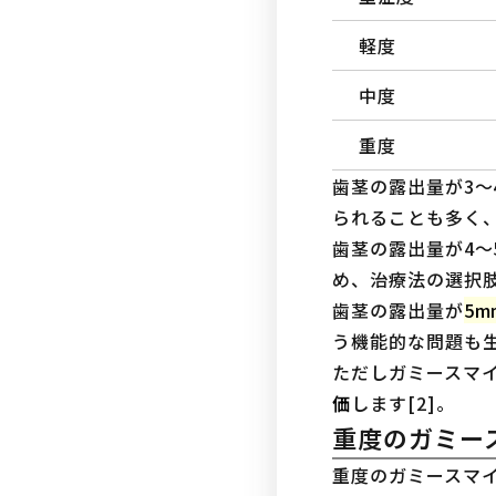
軽度
中度
重度
歯茎の露出量が3
られることも多く
歯茎の露出量が4
め、治療法の選択肢
歯茎の露出量が
5
う機能的な問題も生
ただしガミースマ
価
します[2]。
重度のガミー
重度のガミースマ