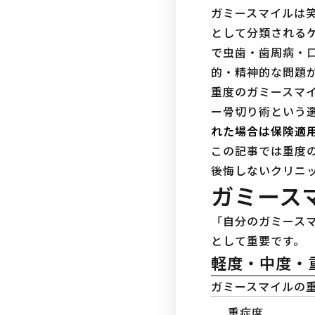
ガミースマイルは
として分類される
で虫歯・歯周病・
的・精神的な問題
重度のガミースマ
ー骨切り術という
れた場合は保険適
この記事では重度
後悔しないクリニ
ガミース
「自分のガミース
として重要です。
軽度・中度・
ガミースマイルの
重症度