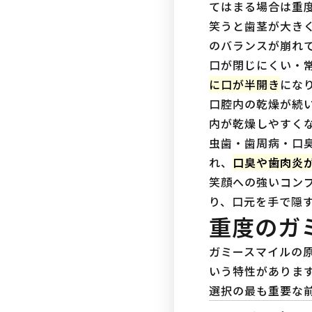
てはまる場合は重度
笑うと歯茎が大き
のバランスが崩れて
口が閉じにくい・
に口が半開き
にな
口腔内の乾燥が続
内が乾燥しやすくな
虫歯・歯周病・口
れ、
口臭や歯肉炎
笑顔への強いコン
り、口元を手で隠す
重度のガ
ガミースマイルの
いう特性がありま
選択の最も重要な前