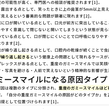
の可能性が高く、専門医への相談が推奨されます[1]。
く露出する点として、笑ったときに上の歯茎が5mm以上見
見えるという審美的な問題が顕著に現れます[2]。
常に口が開いている点として、口元が前方に突出しているこ
りやすく意識して閉じないと開いてしまうという状態が見られ
いている点として、口が閉じにくいことで口呼吸になりやす
ります[2]。
臭が繰り返し起きる点として、口腔内の乾燥が続くことで虫
が繰り返し起きる
という健康上の問題として現れるケースがあ
プレックスがある点として、重度のガミースマイルでは笑顔
・写真を避ける・人前で笑えないという精神的な影響が生活
ミースマイルになる原因タイプ
原因は複数のタイプに分類され、
重度のガミースマイルほど
す。「自分の重度ガミースマイルの原因がどのタイプか」を
提として位置づけられます[1]。