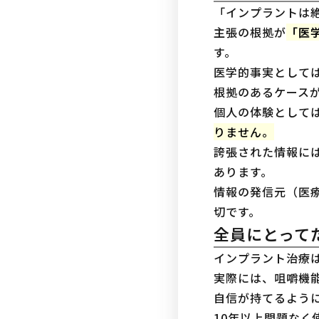
「インプラントは
主張の根拠が
「医
す。
医学的事実として
根拠のあるケース
個人の体験として
りません。
誇張された情報に
あります。
情報の発信元（医
切です。
全員にとって
インプラント治療
実際には、咀嚼機
自信が持てるよう
10年以上問題なく