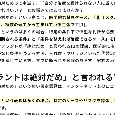
絶対だめって本当？」「自分は治療を受けられない人に当て
すればいい？」とお悩みではありませんか？
絶対だめ」という意見は、
医学的な禁忌ケース、手術リスク
ど、複数の理由から生まれている主張
です[1]。
」というのは多くの場合、特定の条件下で慎重な判断が必要
判断される条件」と「条件を整えれば治療できるケース」を
ンプラントが「絶対だめ」と言われる12の理由、医学的に
療など条件を整える方法、入れ歯・ブリッジといった代替治
安を感じている方、すでに断られた経験のある方、家族の治
ラントは絶対だめ」と言われる
絶対だめ」という強い否定意見は、インターネット上の口コ
」という表現は多くの場合、特定のケースやリスクを誇張し
ます。
背景は何か」「真偽はどうか」「全員にだめなわけではない