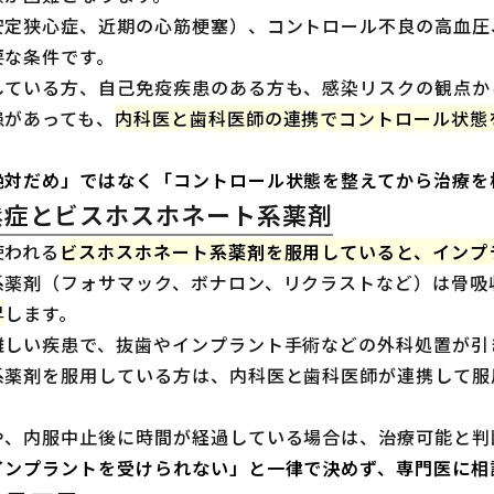
安定狭心症、近期の心筋梗塞）、コントロール不良の高血圧
要な条件です。
している方、自己免疫疾患のある方も、感染リスクの観点か
患があっても、
内科医と歯科医師の連携でコントロール状態
絶対だめ」ではなく「コントロール状態を整えてから治療を
鬆症とビスホスホネート系薬剤
使われる
ビスホスホネート系薬剤を服用していると、インプ
系薬剤（フォサマック、ボナロン、リクラストなど）は骨吸
昇
します。
難しい疾患で、抜歯やインプラント手術などの外科処置が引
系薬剤を服用している方は、内科医と歯科医師が連携して服
や、内服中止後に時間が経過している場合は、治療可能と判
インプラントを受けられない」と一律で決めず、専門医に相