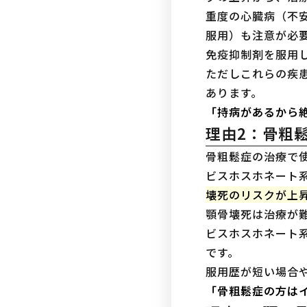
重度の心臓病（不
服用）も注意が必
免疫抑制剤を服用
ただしこれらの疾
あります。
「持病があるから
理由2：骨粗
骨粗鬆症の治療で
ビスホスホネート
壊死のリスクが上
顎骨壊死は治療が
ビスホスホネート
です。
服用歴が短い場合
「骨粗鬆症の方は