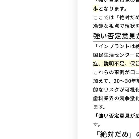
歩
となります。
ここでは「絶対だ
冷静な視点で現状
強い否定意見
「インプラントは
国民生活センター
症、説明不足、保
これらの事例が口
加えて、20〜30
的なリスクが可視
歯科業界の競争激
ます。
「強い否定意見が
す。
「絶対だめ」