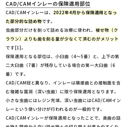
CAD/CAMインレーの保険適用部位
CAD/CAMインレーは、
2022年4月から保険適用となっ
た部分的な詰め物
です。
虫歯部分だけを削って詰める治療に使われ、
被せ物（ク
ラウン）よりも歯を削る量が少なくて済むのがメリット
です[1]。
保険適用となる部位は、小臼歯（4〜5番）と、上下の第
二大臼歯（7番）が残存している場合の第一大臼歯（6
番）です。
CAD/CAM冠と異なり、インレーは隣接歯との接触面を含
む複雑な窩洞（深い虫歯）に限り保険適用となります。
小さな虫歯にはレジン充填、深い虫歯にはCAD/CAMイン
レーという使い分けが行われるのが一般的です。
CAD/CAMインレーが保険適用となったことで、奥歯の詰
め物も銀歯から白い詰め物への切り替えが進みやすくな