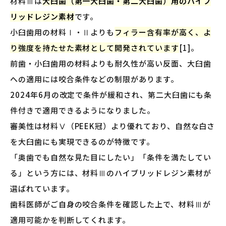
材料Ⅲは
大臼歯（第一大臼歯・第二大臼歯）用のハイブ
リッドレジン素材
です。
小臼歯用の材料Ⅰ・Ⅱよりも
フィラー含有率が高く、よ
り強度を持たせた素材として開発されています
[1]。
前歯・小臼歯用の材料よりも耐久性が高い反面、大臼歯
への適用には咬合条件などの制限があります。
2024年6月の改定で条件が緩和され、第二大臼歯にも条
件付きで適用できるようになりました。
審美性は材料Ⅴ（PEEK冠）より優れており、自然な白さ
を大臼歯にも実現できるのが特徴です。
「奥歯でも自然な見た目にしたい」「条件を満たしてい
る」という方には、材料Ⅲのハイブリッドレジン素材が
選ばれています。
歯科医師がご自身の咬合条件を確認した上で、材料Ⅲが
適用可能かを判断してくれます。