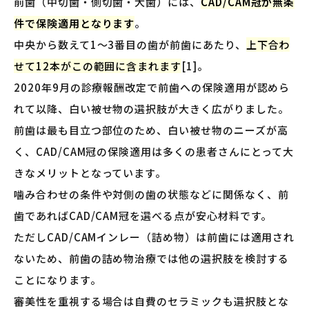
前歯（中切歯・側切歯・犬歯）には、
CAD/CAM冠が無条
件で保険適用となります
。
中央から数えて1〜3番目の歯が前歯にあたり、
上下合わ
せて12本がこの範囲に含まれます
[1]。
2020年9月の診療報酬改定で前歯への保険適用が認めら
れて以降、白い被せ物の選択肢が大きく広がりました。
前歯は最も目立つ部位のため、白い被せ物のニーズが高
く、CAD/CAM冠の保険適用は多くの患者さんにとって大
きなメリットとなっています。
噛み合わせの条件や対側の歯の状態などに関係なく、前
歯であればCAD/CAM冠を選べる点が安心材料です。
ただしCAD/CAMインレー（詰め物）は前歯には適用され
ないため、前歯の詰め物治療では他の選択肢を検討する
ことになります。
審美性を重視する場合は自費のセラミックも選択肢とな