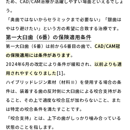
ため、CAD/CAM治療が活躍しやすい場面といえるでしょ
う。
「奥歯ではないからセラミックまで必要ない」「銀歯は
やはり避けたい」という方の希望に合致する治療です。
第一大臼歯（6番）の保険適用条件
第一大臼歯（6番）は前から6番目の歯で、
CAD/CAM冠
の保険適用には条件があります
。
2024年6月の改定により条件が緩和され、
以前よりも適
用されやすくなりました
[1]。
ハイブリッドレジン素材（材料Ⅲ）を使用する場合の条
件は、装着する歯の反対側に大臼歯による咬合支持があ
ること、その上で過度な咬合圧が加わらないこと、また
は特定の咬合条件を満たすことです。
「咬合支持」とは、上下の歯がしっかり噛み合っている
状態のことを指します。