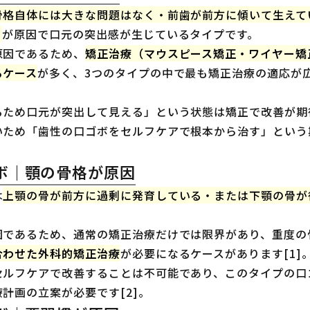
骨格自体には大きな問題はなく・前歯が前方に傾いて生えて
）
が原因で口元の突出感が生じているタイプです。
原因であるため、
矯正治療（マウスピース矯正・ワイヤー矯
るケース
が多く、3つのタイプの中で最も矯正治療の適応が
るため口元が突出して見える」という状態は矯正で改善が期
いため「歯性の口ゴボをセルフケアで根本から治す」という
ボ｜顎の骨格が原因
は
上顎の骨が前方に過剰に発育している・または下顎の骨が
因であるため、通常の矯正治療だけでは限界があり、重度の
合わせた外科的矯正治療
が必要になるケースがあります[1]
セルフケアで改善することは不可能であり、このタイプの口
計画の立案が必要です[2]。