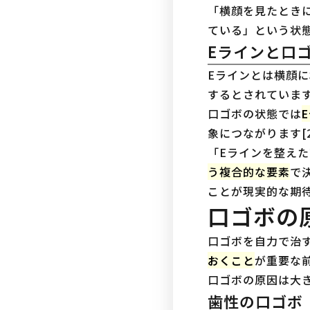
「横顔を見たとき
ている」という状
Eラインと口
Eラインとは横顔に
するとされていま
口ゴボの状態では
象につながります[
「Eラインを整え
う複合的な要素
で
ことが現実的な期
口ゴボの
口ゴボを自力で治
おくこと
が重要な
口ゴボの原因は大
歯性の口ゴボ