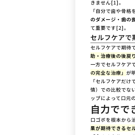
きません[1]。
「自分で歯や骨格
のダメージ・歯の
て重要です[2]。
セルフケアで
セルフケアで期待
助・治療後の後戻
一方でセルフケア
の完全な治療」
が
「セルフケアだけ
情）での比較でな
ップによって口元の
自力でで
口ゴボを根本から
果が期待できるセ