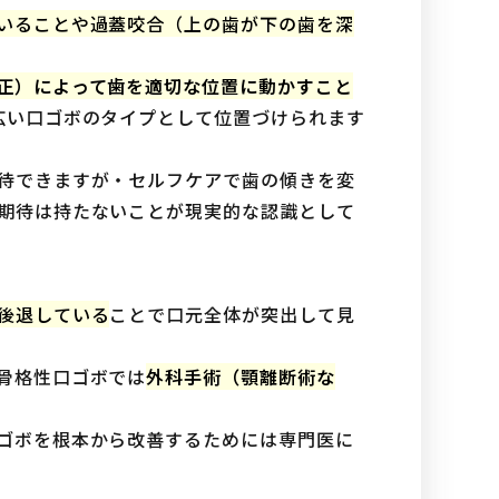
いることや過蓋咬合（上の歯が下の歯を深
正）によって歯を適切な位置に動かすこと
広い口ゴボのタイプとして位置づけられます
待できますが・セルフケアで歯の傾きを変
期待は持たないことが現実的な認識として
後退している
ことで口元全体が突出して見
骨格性口ゴボでは
外科手術（顎離断術な
。
ゴボを根本から改善するためには専門医に