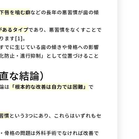
下唇を噛む癖
などの長年の悪習慣が歯の傾
があるタイプ
であり、悪習慣をなくすことで
ます[1]。
すでに生じている歯の傾きや骨格への影響
化防止・進行抑制」として位置づけること
直な結論）
論は
「根本的な改善は自力では困難」
で
習慣
という3つにあり、これらはいずれもセ
・骨格の問題は外科手術でなければ改善で