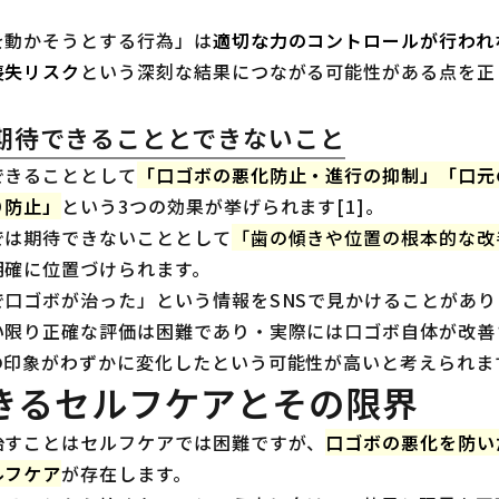
を動かそうとする行為」は
適切な力のコントロールが行われ
喪失リスク
という深刻な結果につながる可能性がある点を正
期待できることとできないこと
できることとして
「口ゴボの悪化防止・進行の抑制」「口元
り防止」
という3つの効果が挙げられます[1]。
では期待できないこととして
「歯の傾きや位置の根本的な改
明確に位置づけられます。
で口ゴボが治った」という情報をSNSで見かけることがあ
い限り正確な評価は困難であり・実際には口ゴボ自体が改善
印象がわずかに変化したという可能性が高いと考えられます
きるセルフケアとその限界
治すことはセルフケアでは困難ですが、
口ゴボの悪化を防い
ルフケア
が存在します。