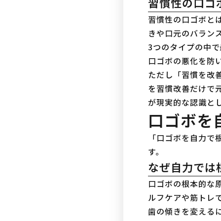
習慣性の口ゴ
習慣性の口ゴボと
きや口元のバラン
3つのタイプの中で
口ゴボの悪化を防い
ただし「習慣を改
を習慣改善だけで
が現実的な認識とし
口ゴボを
「口ゴボを自力で
す。
なぜ自力では
口ゴボの根本的な
ルフケアや筋トレ
歯の傾きを変える