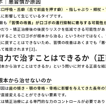
ボ｜悪習慣が原因
は
口呼吸・舌癖（舌で前歯を押す癖）・指しゃぶり・頬杖・
スに影響して生じているタイプです。
最も
「習慣の改善」が口ゴボの進行抑制に寄与する可能性
だり・矯正治療後の後戻りリスクを低減できる可能性があり
善することで口ゴボが根本から治る」というわけではなく、
元に戻すことはできないため、習慣の改善はあくまでも「悪
て推奨されます[2]。
自力で治すことはできるか（正
根本から治すことはできるか」という問いに対する正直な結
根本から治せないのか
原因は
歯の傾き・顎の骨格・骨格に影響を与えてきた長年の
で直接変えることができない要素です。
には矯正治療による専門的な力のコントロールが必要であり