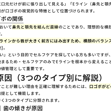
に口元だけが前に張り出して見える」「Eライン（鼻先と顎
態が口ゴボの視覚的な特徴として位置づけられます。
ゴボの関係
おいて
鼻先と顎先を結んだ直線
のことであり、理想的な横
す。
Eラインから唇が大きく前方にはみ出すため、横顔のバラン
2]。
たい」という目的でセルフケアを探している方も多いですが
決まるため・セルフケアのみでEラインを根本から変えるこ
待値管理として重要です。
原因（3つのタイプ別に解説）
すことが難しい理由を正確に理解するためには、
口ゴボがど
前提として機能します。
きく3つのタイプに分類されます。
｜歯の傾きが原因