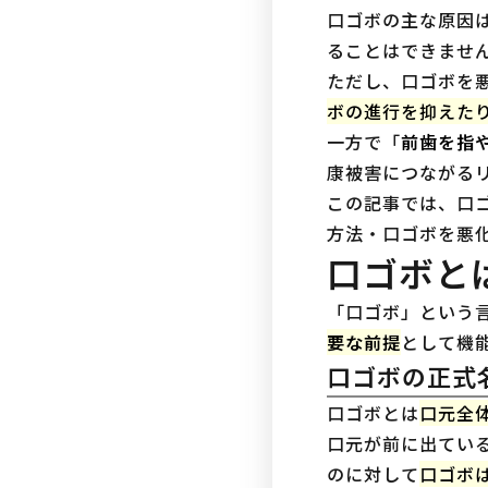
口ゴボの主な原因
ることはできませ
ただし、口ゴボを
ボの進行を抑えた
一方で「
前歯を指
康被害につながる
この記事では、口
方法・口ゴボを悪
口ゴボと
「口ゴボ」という
要な前提
として機
口ゴボの正式
口ゴボとは
口元全
口元が前に出てい
のに対して
口ゴボ