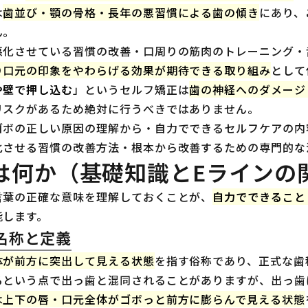
は
歯並び・顎の骨格・長年の悪習慣による歯の傾き
にあり、
ん。
悪化させている習慣の改善・口周りの筋肉のトレーニング・
り口元の印象をやわらげる効果が期待できる取り組み
として
や壁で押し込む
」というセルフ矯正は
歯の神経へのダメージ
リスクがあるため絶対に行うべきではありません。
ゴボの正しい原因の理解から・自力でできるセルフケアの内
化させる習慣の改善方法・根本から改善するための専門的な
は何か（基礎知識とEラインの
言葉の正確な意味を理解しておくことが、
自力でできること
能します。
名称と定義
体が前方に突出して見える状態
を指す俗称であり、正式な歯
るという点で出っ歯と混同されることがありますが、出っ歯
は上下の唇・口元全体がゴボっと前方に膨らんで見える状態