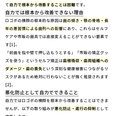
て
自力で根本から改善することは困難
です。
自力では根本から改善できない理由
口ゴボの横顔の根本的な原因は
歯の傾き・顎の骨格・長
年の悪習慣による歯列への影響
にあり、これらはセルフ
ケアや市販の器具では直接変えることができない要素で
す[1]。
「前歯を指や壁で押し込もうとする」「市販の矯正グッ
ズを使う」というセルフ矯正は
歯根吸収・歯周組織への
ダメージ・歯の喪失
という深刻な健康被害につながるリ
スクがあるため絶対に行わないことが強く推奨されます
[2]。
悪化防止として自力でできること
自力では口ゴボの横顔を根本から改善することはできま
せんが、以下の取り組みが
悪化防止・進行の抑制
として