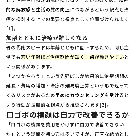
的な解放感と生活の質の向上
につながるという観点も治
療を検討する上での重要な視点として位置づけられます
[1]。
加齢とともに治療が難しくなる
骨の代謝スピードは年齢とともに低下するため、同じ症
例でも
若い年齢ほど治療期間が短く・歯が動きやすい
と
いう関係があります。
「いつかやろう」という先延ばしが結果的に治療期間の
延長・費用の増加・治療の難易度上昇という形で返って
くるリスクがあるため
早めにカウンセリングを受ける
と
いう行動が長期的な観点から推奨されます[2]。
口ゴボの横顔は自力で改善できるか
「口ゴボの横顔を費用をかけずに自力で改善できない
か」という疑問を持つ方は多いですが、正直な結論とし