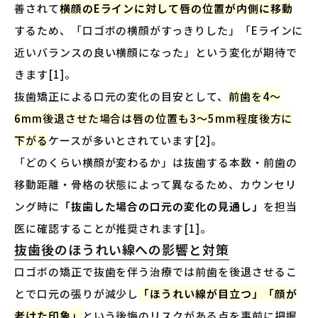
善されて
横顔のEラインに対して唇の位置が内側に移動
するため、「口ゴボの横顔がすっきりした」「Eラインに
近いバランスの良い横顔になった」という変化が期待で
きます[1]。
抜歯矯正による口元の変化の目安として、
前歯を4〜
6mm後退させた場合は唇の位置も3〜5mm程度後方に
下がる
ケースが多いとされています[2]。
「どのくらい横顔が変わるか」は抜歯する本数・前歯の
移動距離・骨格の状態によって異なるため、カウンセリ
ング時に
「抜歯した場合の口元の変化の見通し」
を担当
医に確認することが推奨されます[1]。
抜歯後のほうれい線への影響と対策
口ゴボの矯正で抜歯を伴う治療では前歯を後退させるこ
とで口元の張りが減少し
「ほうれい線が目立つ」「顔が
老けた印象」
という後悔のリスクがある点を事前に把握