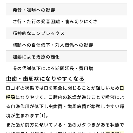
発音・咀嚼への影響
さ行・た行の発音困難・噛み切りにくさ
精神的なコンプレックス
横顔への自信低下・対人関係への影響
加齢による治療の難化
骨の代謝低下による期間延長・費用増
虫歯・歯周病になりやすくなる
口ゴボの状態では口を完全に閉じることが難しいため
口
呼吸
になりやすく、口腔内の乾燥が進むことで唾液によ
る自浄作用が低下し虫歯菌・歯周病菌が繁殖しやすい環
境が生まれます[1]。
また歯が前方に傾いている・歯のガタつきがある状態で