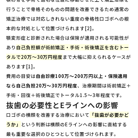
行うことで骨格そのものの問題を改善できるため通常の
矯正治療では対応しきれない重度の骨格性口ゴボへの根
本的な対処として位置づけられます[2]。
顎変形症と診断された場合は保険が適用される可能性が
あり
自己負担額が術前矯正・手術・術後矯正を含むトー
タルで20万〜30万円程度
まで大幅に抑えられるケースが
あります[1]。
費用の目安は
自由診療100万〜200万円以上・保険適用
なら自己負担20万〜30万円程度
、治療期間は術前矯正＋
手術・回復＋術後矯正でトータル1.5〜3年程度です。
抜歯の必要性とEラインへの影響
口ゴボの横顔を改善する治療において
「抜歯が必要かど
うか」
という判断は横顔のEラインへの影響に直結する
最も重要な選択のひとつとして位置づけられます。