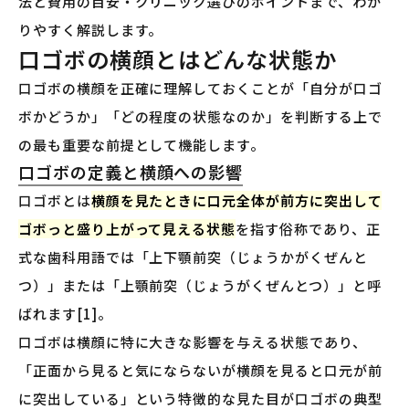
法と費用の目安・クリニック選びのポイントまで、わか
りやすく解説します。
口ゴボの横顔とはどんな状態か
口ゴボの横顔を正確に理解しておくことが「自分が口ゴ
ボかどうか」「どの程度の状態なのか」を判断する上で
の最も重要な前提として機能します。
口ゴボの定義と横顔への影響
口ゴボとは
横顔を見たときに口元全体が前方に突出して
ゴボっと盛り上がって見える状態
を指す俗称であり、正
式な歯科用語では「上下顎前突（じょうかがくぜんと
つ）」または「上顎前突（じょうがくぜんとつ）」と呼
ばれます[1]。
口ゴボは横顔に特に大きな影響を与える状態であり、
「正面から見ると気にならないが横顔を見ると口元が前
に突出している」という特徴的な見た目が口ゴボの典型