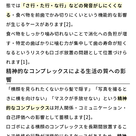
態では
「さ行・た行・な行」などの発音がしにくくな
る
・食べ物を前歯でかみ切りにくいという機能的な影響
が生じるケースがあります[2]。
食べ物をしっかり噛み切れないことで消化への負担が増
す・特定の歯ばかりに噛む力が集中して歯の寿命が短く
なるというリスクも口ゴボ放置の問題として位置づけら
れます[1]。
精神的なコンプレックスによる生活の質への影
響
「横顔を見られたくないから髪で隠す」「写真を撮ると
きに横を向けない」「マスクが手放せない」という
精神
的なコンプレックス
は対人関係・コミュニケーション・
自己評価への影響として蓄積します[2]。
口ゴボによる横顔のコンプレックスを長期間放置するこ
とで性格や行動が消極的になるケースがあるため、
精神