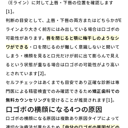
（Eライン）に対して上唇・下唇の位置を確認します
[1]。
判断の目安として、上唇・下唇の両方またはどちらかがE
ラインより大きく前方にはみ出している場合は口ゴボの
可能性があります。
唇を閉じると顎に梅干しのようなシ
ワができる
・口を閉じるのが難しく意識しないと開いて
しまう・横顔を見ると口元だけが前に出て膨らんで見え
るという状態が重なる場合は口ゴボの可能性がより高い
とされています[2]。
セルフチェックはあくまでも目安であり正確な診断は専
門医による精密検査でのみ確認できるため
矯正歯科での
無料カウンセリング
を受けることが推奨されます[1]。
口ゴボの横顔になる4つの原因
口ゴボの横顔になる原因は複数あり原因タイプによって
適切な治療法が異なるため
「自分の口ゴボの原因がどの