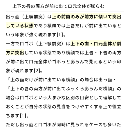
上下の唇の両方が前に出て口元全体が膨らむ
出っ歯（上顎前突）は
上の前歯のみが前方に傾いて突出
している状態
であり横顔では上唇だけが前に出ていると
いう印象が強く現れます[1]。
一方で口ゴボ（上下顎前突）は
上下の歯・口元全体が前
方に突出
している状態であり横顔では上唇・下唇の両方
が前に出て口元全体がゴボっと膨らんで見えるという印
象が現れます[2]。
「上の歯だけが前に出ている横顔」の場合は出っ歯・
「上下の唇の両方が前に出てふっくら膨らんだ横顔」の
場合は口ゴボという大まかな区別の目安として理解して
おくことが自分の状態の見当をつけやすくする上で役立
ちます[1]。
ただし出っ歯と口ゴボが同時に見られるケースも多いた