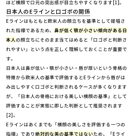
ほど横顔で口元の突出感が目立ちやすくなります[1]。
日本人のEラインと口ゴボの関係
Eラインはもともと欧米人の顔立ちを基準として提唱さ
れた指標であるため、
鼻が低く顎が小さい傾向がある日
本人
の顔立ちにそのまま当てはめると「口ゴボと判断さ
れやすい」という点を正しく理解しておくことが重要で
す。
日本人は鼻が低い・顎が小さい・唇が厚いという骨格の
特徴から欧米人の基準で評価するとEラインから唇がは
み出しやすく口ゴボと判断されるケースが多くなります
が、「日本人の骨格における美しい横顔の基準」として
評価することが実態に即した判断として推奨されます
[2]。
Eラインはあくまでも「横顔の美しさを評価する一つの
指標」であり
絶対的な美の基準ではない
ため、「Eライ