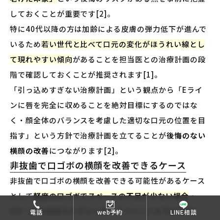
しておくことが重要です[2]。
特に40代以降の方は加齢による皮膚の弾力低下が進んで
いるため
若い世代と比べて口元の変化がほうれい線とし
て現れやすい傾向
があることを担当医との治療計画の段
階で確認しておくことが推奨されます[1]。
「引っ込めすぎない治療計画」という観点から「Eライ
ンに唇を完全に収めることを絶対目標にするのではな
く・顔全体のバランスを考慮した適切な口元の位置を目
指す」という方針で治療計画を立てることが
後悔のない
横顔の改善
につながります[2]。
非抜歯で口ゴボの横顔を改善できるケース
非抜歯で口ゴボの横顔を改善できる可能性があるケース
として
軽度の口ゴボでスペースの不足が少ない場合
・
IPR（歯の表面をわずかに削ってスペースを作る処置）・
電話
web予約
LINE相談