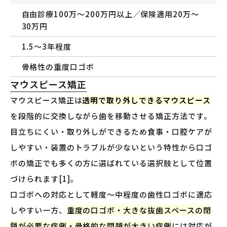
自由診療100万〜200万円以上／保険適用20万〜
30万円
1.5〜3年程度
骨格性の重度口ゴボ
マウスピース矯正
マウスピース矯正は
透明で取り外しできるマウスピース
を段階的に交換しながら歯を移動させる矯正方法です。
目立ちにくい・取り外しができるため食事・口腔ケアが
しやすい・装置のトラブルが少ないという特性から口ゴ
ボの矯正でも多くの方に選ばれている選択肢として位置
づけられます[1]。
口ゴボへの対応として軽度〜中程度の歯性口ゴボに適応
しやすい一方、
重度の口ゴボ・大きな抜歯スペースの閉
鎖が必要な症例・骨格的な問題が大きい症例
には対応が