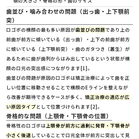
顎の大きさ・骨格の形・歯のサイズ
歯並び・噛み合わせの問題（出っ歯・上下顎前
突）
口ゴボの横顔の最も多い原因が
歯並びの問題
であり上の
前歯が前方に傾いている（出っ歯）・上下の前歯が前方
に傾いている（上下顎前突）・歯のガタつき（叢生）が
あるために歯が歯列からはみ出しているという状態が横
顔の口元の突出感につながります[1]。
歯並びの問題が原因の口ゴボは矯正治療によって歯を正
しい位置に移動させることで横顔のEラインを整えなが
ら改善が期待できるケースが多く、
矯正治療の適応が広
い原因タイプ
として位置づけられます[2]。
骨格的な問題（上顎骨・下顎骨の位置）
骨格性の口ゴボは
上顎骨が前方に過剰に発育・下顎骨が
小さく後退
していることで口元全体が前方に突出して見