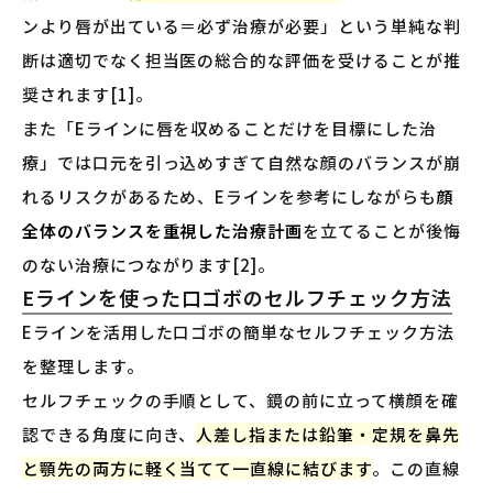
ンより唇が出ている＝必ず治療が必要」という単純な判
断は適切でなく担当医の総合的な評価を受けることが推
奨されます[1]。
また「Eラインに唇を収めることだけを目標にした治
療」では口元を引っ込めすぎて自然な顔のバランスが崩
れるリスクがあるため、Eラインを参考にしながらも
顔
全体のバランスを重視した治療計画
を立てることが後悔
のない治療につながります[2]。
Eラインを使った口ゴボのセルフチェック方法
Eラインを活用した口ゴボの簡単なセルフチェック方法
を整理します。
セルフチェックの手順として、鏡の前に立って横顔を確
認できる角度に向き、
人差し指または鉛筆・定規を鼻先
と顎先の両方に軽く当てて一直線に結びます
。この直線