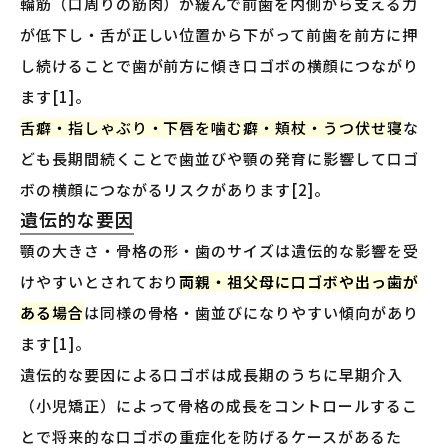
輪筋（口周りの筋肉）が緩んで前歯を内側から支える力
が低下し・舌が正しい位置から下がって前歯を前方に押
し続けることで歯が前方に傾き口ゴボの横顔につながり
ます[1]。
舌癖・指しゃぶり・下唇を噛む癖・頬杖・うつ伏せ寝
な
ども長期間続くことで歯並びや顎の発育に影響して口ゴ
ボの横顔につながるリスクがあります[2]。
遺伝的な要因
顎の大きさ・骨格の形・歯のサイズは遺伝的な影響を受
けやすいとされており
両親・祖父母に口ゴボや出っ歯が
ある場合
は同様の骨格・歯並びになりやすい傾向があり
ます[1]。
遺伝的な要因による口ゴボは成長期のうちに早期介入
（小児矯正）によって骨格の成長をコントロールするこ
とで将来的な口ゴボの重症化を防げるケースがあるた