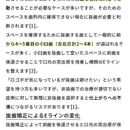
動
させることが必要なケースが多いですが、そのための
スペースを歯列内に確保できない場合に抜歯が必要と判
断されます[1]。
スペースを確保するために抜歯する歯として一般的に
前
から4〜5番目の小臼歯（左右合計2〜4本）
が選ばれるケ
ースが多く、小臼歯を抜歯して空いたスペースに前歯を
後退させることで口元の突出感を改善し横顔のEライン
を整えます[2]。
「口ゴボが気になっているが抜歯は避けたい」という希
望を持つ方も多いですが、非抜歯での治療が適切でない
症例に対して無理に非抜歯を選択すると
仕上がりへの不
満
につながるリスクがあります[1]。
抜歯矯正によるEラインの変化
抜歯矯正によって前歯を後退させると口元の突出感が改