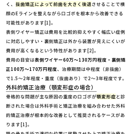
く、
抜歯矯正によって前歯を大きく後退
させることで横
顔のEラインを整えながら口ゴボを根本から改善できる
可能性があります[1]。
表側ワイヤー矯正は費用を比較的抑えやすく幅広い症例
に対応しやすい・裏側矯正は外から装置が見えにくいが
費用が高くなるという特性があります[2]。
費用の目安は
表側ワイヤー60万〜130万円程度・裏側矯
正100万〜170万円程度
、治療期間は中程度（非抜歯）
で1.5〜2年程度・重度（抜歯あり）で2〜3年程度です。
外科的矯正治療（顎変形症の場合）
骨格的な問題が主な原因の重度の口ゴボが
顎変形症
と診
断された場合は外科手術と矯正治療を組み合わせた外科
的矯正治療が根本的な改善として推奨されるケースがあ
ります[1]。
顎の骨を手術で適切な位置に移動させた上で矯正治療を