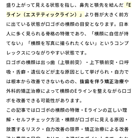
盛り上がって見える状態を指し、鼻先と顎先を結んだ
「E
ライン（エステティックライン）」
より唇が大きく前方
に出ている状態が口ゴボの横顔の目安となります。日本
人に多く見られる骨格の特徴であり、「横顔に自信が持
てない」「横顔を写真に撮られたくない」というコンプ
レックスにつながりやすい状態です。
口ゴボの横顔は出っ歯（上顎前突）・上下顎前突・口呼
吸・舌癖・遺伝などが主な原因として挙げられ・自力で
は根本から改善できないものの、
抜歯を伴う矯正治療
や
外科的矯正治療によって横顔のEラインを整えながら口ゴ
ボを改善できる可能性があります。
この記事では口ゴボの横顔の特徴・Eラインの正しい理
解・セルフチェック方法・横顔が口ゴボに見える原因・
放置するリスク・自力改善の限界・矯正治療による改善