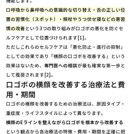
機能します。
口呼吸から鼻呼吸への意識的な切り替え・舌の正しい位
置の習慣化（スポット）・頬杖やうつ伏せ寝などの悪習
慣の改善
という3つの取り組みが口ゴボの悪化を防ぐセ
ルフケアとして位置づけられます[1]。
ただしこれらのセルフケアは「悪化防止・進行の抑制」
としての効果であり「横顔の口ゴボを改善する」という
効果はないため、
専門医への相談
が最も確実な第一歩と
して推奨されます[2]。
口ゴボの横顔を改善する治療法と費
用・期間
口ゴボの横顔を改善するための治療法は、原因タイプ・
重症度・ライフスタイルによって異なります。
横顔のEラインを整えながら口ゴボを根本から改善する
という観点から各治療法の特徴・費用・期間を正確に把