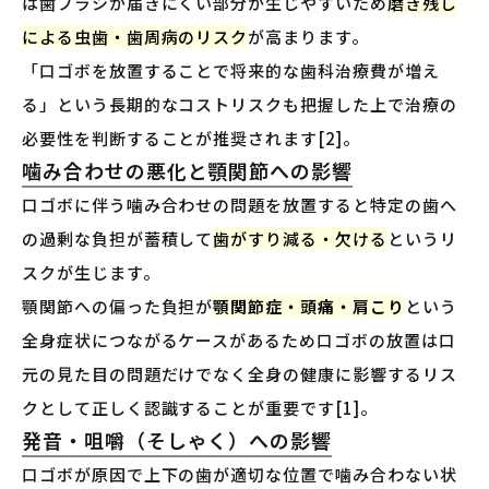
は歯ブラシが届きにくい部分が生じやすいため
磨き残し
による虫歯・歯周病のリスク
が高まります。
「口ゴボを放置することで将来的な歯科治療費が増え
る」という長期的なコストリスクも把握した上で治療の
必要性を判断することが推奨されます[2]。
噛み合わせの悪化と顎関節への影響
口ゴボに伴う噛み合わせの問題を放置すると特定の歯へ
の過剰な負担が蓄積して
歯がすり減る・欠ける
というリ
スクが生じます。
顎関節への偏った負担が
顎関節症・頭痛・肩こり
という
全身症状につながるケースがあるため口ゴボの放置は口
元の見た目の問題だけでなく全身の健康に影響するリス
クとして正しく認識することが重要です[1]。
発音・咀嚼（そしゃく）への影響
口ゴボが原因で上下の歯が適切な位置で噛み合わない状