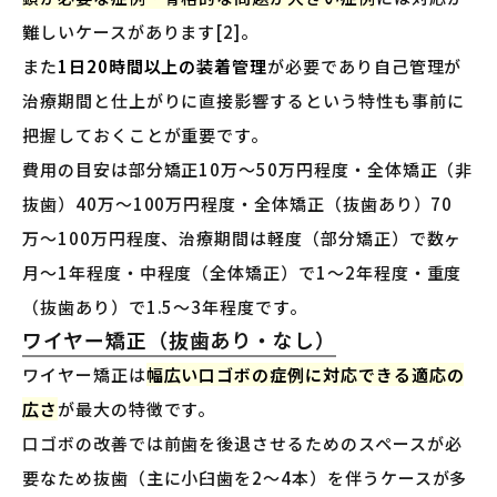
難しいケースがあります[2]。
また
1日20時間以上の装着管理
が必要であり自己管理が
治療期間と仕上がりに直接影響するという特性も事前に
把握しておくことが重要です。
費用の目安は部分矯正10万〜50万円程度・全体矯正（非
抜歯）40万〜100万円程度・全体矯正（抜歯あり）70
万〜100万円程度、治療期間は軽度（部分矯正）で数ヶ
月〜1年程度・中程度（全体矯正）で1〜2年程度・重度
（抜歯あり）で1.5〜3年程度です。
ワイヤー矯正（抜歯あり・なし）
ワイヤー矯正は
幅広い口ゴボの症例に対応できる適応の
広さ
が最大の特徴です。
口ゴボの改善では前歯を後退させるためのスペースが必
要なため抜歯（主に小臼歯を2〜4本）を伴うケースが多