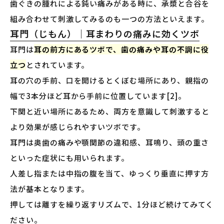
歯ぐきの腫れによる鈍い痛みがある時に、承漿と合谷を
組み合わせて刺激してみるのも一つの方法といえます。
耳門（じもん）｜耳まわりの痛みに効くツボ
耳門は
耳の前方にあるツボで、歯の痛みや耳の不調に役
立つ
とされています。
耳の穴の手前、口を開けるとくぼむ場所にあり、親指の
幅で3本分ほど耳から手前に位置しています[2]。
下関と近い場所にあるため、両方を意識して刺激すると
より効果が感じられやすいツボです。
耳門は奥歯の痛みや顎関節の違和感、耳鳴り、頭の重さ
といった症状にも用いられます。
人差し指または中指の腹を当て、ゆっくり垂直に押す方
法が基本となります。
押しては離すを繰り返すリズムで、1分ほど続けてみてく
ださい。