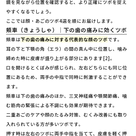
鏡を見ながら位置を確認すると、より正確にツボを捉え
やすくなるでしょう。
ここでは顔・あごのツボ4選を順にお届けします。
頬車（きょうしゃ）｜下の歯の痛みに効くツボ
頬車は
下の歯の痛みに対する代表的な顔のツボ
です。
耳の下と下顎の角（エラ）の間の真ん中に位置し、噛み
締めた時に皮膚が盛り上がる部分にあります[2]。
口を開けるとくぼみが感じられ、左右どちらにも同じ位
置にあるため、両手の中指で同時に刺激することができ
ます。
頬車は下の歯の痛みのほか、三叉神経痛や顎関節痛、噛
む筋肉の緊張による不調にも効果が期待できます。
二重あごのケアや顔のたるみ対策、むくみ改善にも取り
入れられている方が多いツボです。
押す時は左右のツボに両手中指を当てて、皮膚を軽く押