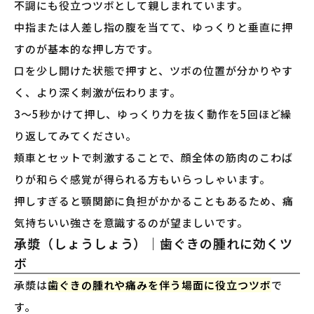
不調にも役立つツボとして親しまれています。
中指または人差し指の腹を当てて、ゆっくりと垂直に押
すのが基本的な押し方です。
口を少し開けた状態で押すと、ツボの位置が分かりやす
く、より深く刺激が伝わります。
3〜5秒かけて押し、ゆっくり力を抜く動作を5回ほど繰
り返してみてください。
頬車とセットで刺激することで、顔全体の筋肉のこわば
りが和らぐ感覚が得られる方もいらっしゃいます。
押しすぎると顎関節に負担がかかることもあるため、痛
気持ちいい強さを意識するのが望ましいです。
承漿（しょうしょう）｜歯ぐきの腫れに効くツ
ボ
承漿は
歯ぐきの腫れや痛みを伴う場面に役立つツボ
で
す。