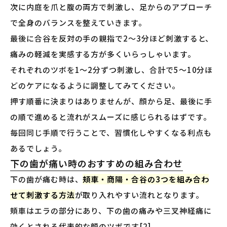
次に内庭を爪と腹の両方で刺激し、足からのアプローチ
で全身のバランスを整えていきます。
最後に合谷を反対の手の親指で2〜3分ほど刺激すると、
痛みの軽減を実感する方が多くいらっしゃいます。
それぞれのツボを1〜2分ずつ刺激し、合計で5〜10分ほ
どのケアになるように調整してみてください。
押す順番に決まりはありませんが、顔から足、最後に手
の順で進めると流れがスムーズに感じられるはずです。
毎回同じ手順で行うことで、習慣化しやすくなる利点も
あるでしょう。
下の歯が痛い時のおすすめの組み合わせ
下の歯が痛む時は、
頬車・商陽・合谷の3つを組み合わ
せて刺激する方法
が取り入れやすい流れとなります。
頬車はエラの部分にあり、下の歯の痛みや三叉神経痛に
効くとされる代表的な顔のツボです[2]。