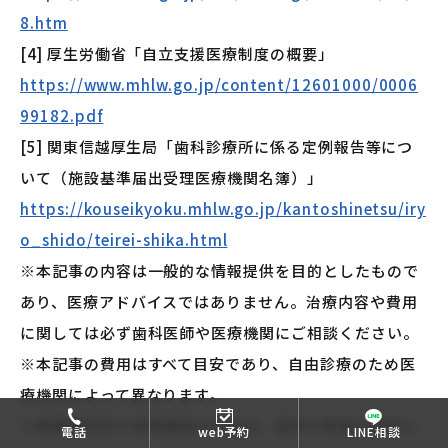
8.htm
[4] 厚生労働省「自立支援医療制度の概要」
https://www.mhlw.go.jp/content/12601000/0006
99182.pdf
[5] 関東信越厚生局「歯科診療所に係る定例報告等につ
いて（施設基準届出受理医療機関名簿）」
https://kouseikyoku.mhlw.go.jp/kantoshinetsu/iry
o_shido/teirei-shika.html
※本記事の内容は一般的な情報提供を目的としたもので
あり、医療アドバイスではありません。治療内容や費用
に関しては必ず歯科医師や医療機関にご相談ください。
※本記事の費用はすべて目安であり、自由診療のため医
療機関によって異なります。
※医療費控除や保険適用の可否は、症状や制度の改定に
電話
web予約
LINE相談