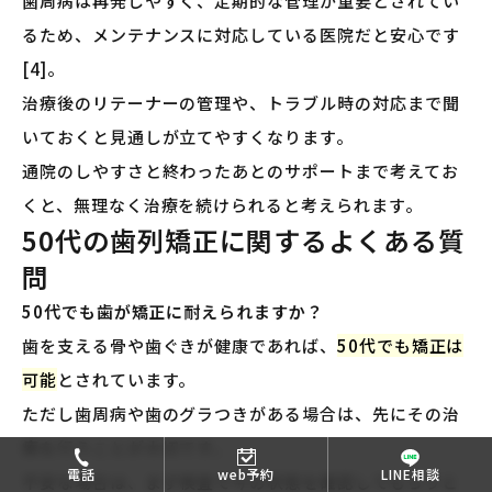
歯周病は再発しやすく、定期的な管理が重要とされてい
るため、メンテナンスに対応している医院だと安心です
[4]。
治療後のリテーナーの管理や、トラブル時の対応まで聞
いておくと見通しが立てやすくなります。
通院のしやすさと終わったあとのサポートまで考えてお
くと、無理なく治療を続けられると考えられます。
50代の歯列矯正に関するよくある質
問
50代でも歯が矯正に耐えられますか？
歯を支える骨や歯ぐきが健康であれば、
50代でも矯正は
可能
とされています。
ただし歯周病や歯のグラつきがある場合は、先にその治
療を行うことが大切です。
電話
web予約
LINE相談
不安な場合は、まず検査で今の状態を確認してもらうと