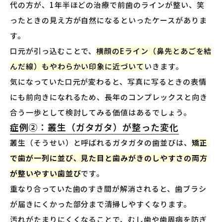
代の方が、1年半ほどの治療で前歯のラインが整い、笑
ったときの見え方が自然になるといったケースがありま
す。
口元が引っ込むことで、
横顔のEライン（鼻先とあごを結
んだ線）もやわらかい印象に近づいて
いきます。
気になっていた口元が変わると、写真に写るときの表情
にも前向きになれるため、長年のコンプレックスと向き
合う一歩として検討してみる価値はあるでしょう。
症例②：叢生（ガタガタ）が整った変化
叢生（そうせい）と呼ばれるガタガタの歯並びは、
矯正
で歯が一列に並び、見た目と歯みがきのしやすさの両方
が整いやすい歯並び
です。
重なり合っていた歯のすき間が解消されると、歯ブラシ
が届きにくかった部分まで清掃しやすくなります。
汚れがたまりにくくなることで、むし歯や歯周病を防ぎ