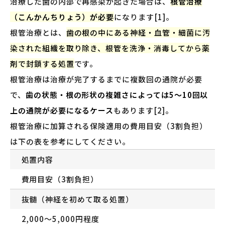
治療した歯の内部で再感染が起きた場合は、
根管治療
（こんかんちりょう）が必要
になります[1]。
根管治療とは、
歯の根の中にある神経・血管・細菌に汚
染された組織を取り除き、根管を洗浄・消毒してから薬
剤で封鎖する処置
です。
根管治療は治療が完了するまでに複数回の通院が必要
で、
歯の状態・根の形状の複雑さによっては5〜10回以
上の通院が必要になるケース
もあります[2]。
根管治療に加算される保険適用の費用目安（3割負担）
は下の表を参考にしてください。
処置内容
費用目安（3割負担）
抜髄（神経を初めて取る処置）
2,000〜5,000円程度