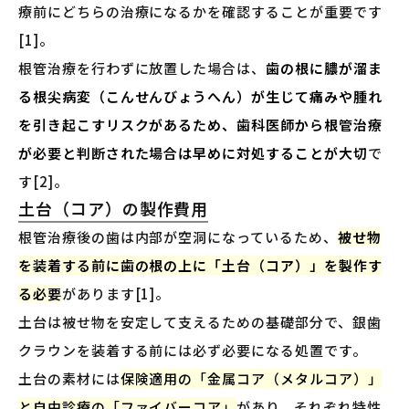
療前にどちらの治療になるかを確認することが重要です
[1]。
根管治療を行わずに放置した場合は、
歯の根に膿が溜ま
る根尖病変（こんせんびょうへん）が生じて痛みや腫れ
を引き起こすリスクがあるため、歯科医師から根管治療
が必要と判断された場合は早めに対処することが大切
で
す[2]。
土台（コア）の製作費用
根管治療後の歯は内部が空洞になっているため、
被せ物
を装着する前に歯の根の上に「土台（コア）」を製作す
る必要
があります[1]。
土台は被せ物を安定して支えるための基礎部分で、銀歯
クラウンを装着する前には必ず必要になる処置です。
土台の素材には
保険適用の「金属コア（メタルコア）」
と自由診療の「ファイバーコア」
があり、それぞれ特性