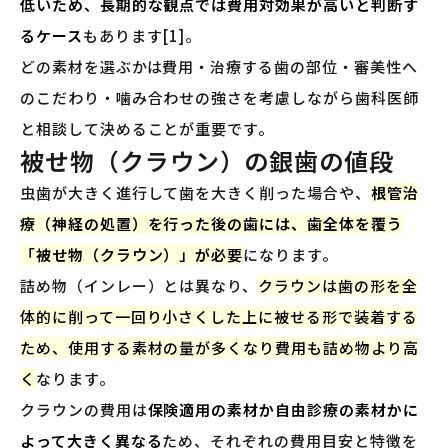
低いため、長期的な観点では費用対効果が高いと判断す
るケース
もあります[1]。
どの素材を選ぶかは費用・治療する歯の部位・審美性へ
のこだわり・噛み合わせの強さを考慮しながら歯科医師
と相談して決めることが重要です。
被せ物（クラウン）の銀歯の値段
虫歯が大きく進行して歯を大きく削った場合や、
根管治
療（神経の処置）を行った後の歯には、歯全体を覆う
「被せ物（クラウン）」が必要
になります。
詰め物（インレー）とは異なり、
クラウンは歯の形を全
体的に削って一回り小さくした上に被せる形で装着する
ため、使用する素材の量が多くなり費用も詰め物より高
く
なります。
クラウンの費用は
保険適用の素材か自由診療の素材かに
よって大きく異なる
ため、それぞれの費用目安と特徴を