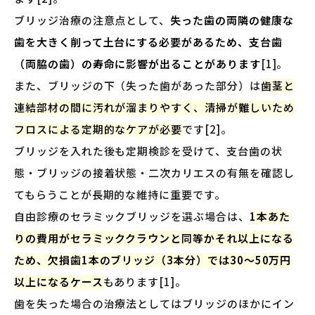
ブリッジ治療の注意点として、
失った歯の両隣の健康な
歯を大きく削って土台にする必要があるため、支台歯
（両脇の歯）の寿命に影響が出ることがあります
[1]。
また、ブリッジの下（失った歯があった部分）は
歯茎と
連結部材の間に汚れが溜まりやすく、清掃が難しいため
フロスによる定期的なケアが必要
です[2]。
ブリッジを入れた後も定期検診を受けて、支台歯の状
態・ブリッジの接着状態・二次カリエスの有無を確認し
てもらうことが長期的な維持に重要です。
自由診療のセラミックブリッジを選ぶ場合は、
1本あた
りの費用がセラミッククラウンと同等かそれ以上になる
ため、欠損歯1本のブリッジ（3本分）では30〜50万円
以上になるケース
もあります[1]。
歯を失った場合の治療法としてはブリッジのほかにイン