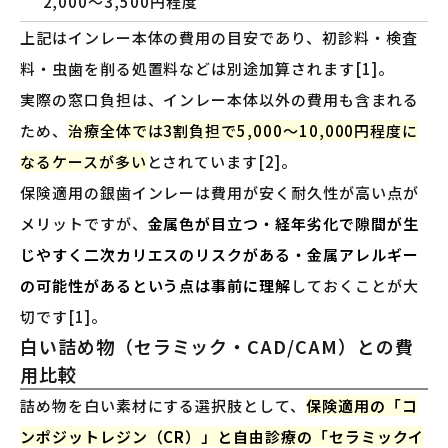
2,000〜3,500円程度
上記はインレー本体の費用の目安であり、初診料・検査
料・虫歯を削る処置料などは別途加算されます[1]。
実際の窓口負担は、インレー本体以外の費用も含まれる
ため、
治療全体では3割負担で5,000〜10,000円程度に
なるケースが多い
とされています[2]。
保険適用の銀歯インレーは費用が安く耐久性が高い点が
メリットですが、
金属色が目立つ・経年劣化で隙間が生
じやすく二次カリエスのリスクがある・金属アレルギー
の可能性があるという点は事前に理解
しておくことが大
切です[1]。
白い詰め物（セラミック・CAD/CAM）との費
用比較
詰め物を白い素材にする選択肢として、
保険適用の「コ
ンポジットレジン（CR）」と自由診療の「セラミックイ