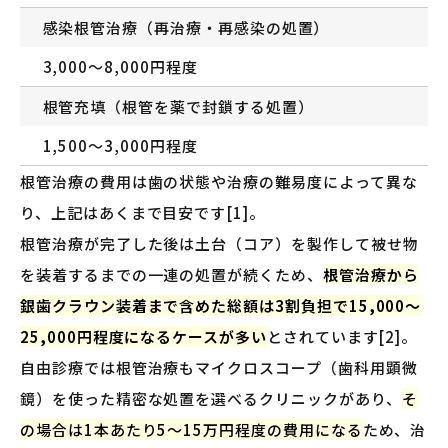
感染根管治療（再治療・再感染の処置）
3,000〜8,000円程度
根管充填（根管を薬で封鎖する処置）
1,500〜3,000円程度
根管治療の費用は歯の状態や治療の難易度によって異な
り、上記はあくまで目安です[1]。
根管治療が完了した後は土台（コア）を製作して被せ物
を装着するまでの一連の処置が続くため、
根管治療から
銀歯クラウン装着まで含めた総額は3割負担で15,000〜
25,000円程度になるケースが多い
とされています[2]。
自由診療では根管治療もマイクロスコープ（歯科用顕微
鏡）を使った精密な処置を選べるクリニックがあり、
そ
の場合は1本あたり5〜15万円程度の費用になる
ため、治