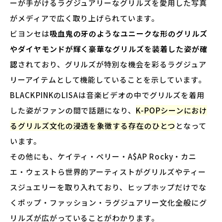
ーが手がけるラグジュアリーなグリルズを愛用した写真
がメディアで広く取り上げられています。
ビヨンセは
吸血鬼の牙のようなユニークな形のグリルズ
やダイヤモンドが輝く豪華なグリルズを装着した姿が確
認
されており、グリルズが特別な機会を彩るラグジュア
リーアイテムとして機能していることを示しています。
BLACKPINKのLISAは音楽ビデオの中でグリルズを着用
した姿がファンの間で話題になり、
K-POPシーンにおけ
るグリルズ文化の浸透を象徴する存在のひとつ
となって
います。
その他にも、ケイティ・ペリー・A$AP Rocky・カニ
エ・ウェストら世界的アーティストがグリルズやティー
スジュエリーを取り入れており、ヒップホップだけでな
くポップ・ファッション・ラグジュアリー文化全般にグ
リルズが広がっていることがわかります。