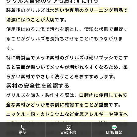
グリルズ自体のケアも忘れずに行う
装着後のグリルズは
水洗いや専用のクリーニング用品で
清潔に保つことが大切
です。
使用後はぬるま湯で汚れを落とし、清潔な状態で保管す
ることがグリルズを長持ちさせることにもつながりま
す。
特に
既製品でメッキ素材のグリルズは硬いブラシでこす
ると表面が傷ついてメッキが剥がれやすくなるため、柔
らかい素材でやさしく洗うことをおすすめ
します。
素材の安全性を確認する
グリルズを購入・製作する際は、
口腔内に使用しても安
全な素材かどうかを事前に確認することが重要
です。
ニッケル・鉛・カドミウムなど金属アレルギーや健康へ
の影響が懸念される素材が含まれている可能性のある低
電話
web予約
LINE相談
品質の製品は、口の中に入れるものとして適切ではない