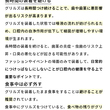
長時間の装着を避ける
グリルズは
長時間つけ続けることで、歯や歯茎に悪影響
が出るリスクが高まります
。
グリルズを装着した状態では
唾液の流れが妨げられるた
め、口腔内の自浄作用が低下して細菌が増殖しやすい環
境
が生まれます。
長時間の装着を続けると、歯茎の炎症・虫歯のリスク上
昇・口臭の悪化などが起きる可能性があります。
ファッションやイベントの場面のみで装着して、
日常的
につけっぱなしにしないことが口腔内の健康を守る上で
重要なポイント
です。
食事中は必ず外す
グリルズを装着したまま食事をすることは
避けることが
推奨
されています。
食事中にグリルズをつけていると、
食べ物の残りがグリ