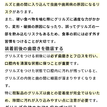
ルズと歯の間に入り込んで虫歯や歯周病の原因になるリ
スク
があります。
また、
硬い食べ物を噛む際にグリルズに過度な力がかか
り、変形・破損の原因になったり、誤ってグリルズの一
部を飲み込むリスクもあるため、食事の前には必ず外す
習慣をつけることが大切
です。
装着前後の歯磨きを徹底する
グリルズをつける前後には
必ず歯磨きとフロスを行い、
口腔内を清潔な状態に保つことが重要
です。
グリルズをつけた状態で口腔内に汚れが残っていると、
グリルズの内側と歯の間に細菌が溜まりやすくなりま
す。
特に
既製品のグリルズは歯との密着度が完全ではないた
め、隙間に汚れが入り込みやすい点に注意が必要
です。