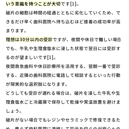
いう意識を持つことが大切
です[1]。
破片の細胞は時間の経過とともに劣化していくため、で
きるだけ早く歯科医院へ持ち込むほど接着の成功率が高
まります。
理想は30分以内の受診
ですが、夜間や休日で難しい場合
でも、牛乳や生理食塩水に浸した状態で翌日には受診す
るのが望ましいです[1]。
夜間救急歯科や休日診療所を活用する、翌朝一番で受診
する、近隣の歯科医院に電話して相談するといった行動
が現実的な選択肢になります。
どうしても受診が遅れる場合は、破片を浸した牛乳や生
理食塩水ごと冷蔵庫で保存して乾燥や常温放置を避けま
しょう。
破片がない場合でもレジンやセラミックで修復できるた
め、焦らず歯科医院に連絡して指示を仰ぐのが安心への