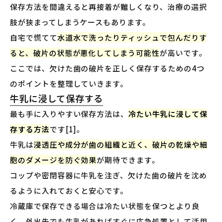
保存方法を間違えると再接着が難しくなり、治療の選択
肢が狭まってしまうケースもあります。
自宅で慌てて
水道水で洗ったりティッシュで包んだりす
ると、破片の状態が悪化してしまう可能性
が高いです。
ここでは、欠けた歯の破片を正しく保存するための4つ
のポイントを整理していきます。
牛乳に浸して保存する
最も手に入りやすい保存方法は、
冷たい牛乳に浸して保
存する方法
です[1]。
牛乳は
浸透圧や成分が歯の組織と近く、破片の乾燥や細
胞のダメージを防ぐ効果
が期待できます。
コップや密閉容器に牛乳を注ぎ、欠けた歯の破片を沈め
るように入れておくと安心です。
冷蔵庫で保存できる場合は冷たい状態を保つとより良
く、外出先でも牛乳があればすぐに応急処置として活用