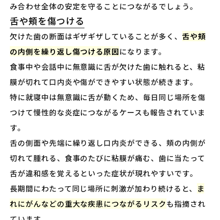
み合わせ全体の安定を守ることにつながるでしょう。
舌や頬を傷つける
欠けた歯の断面はギザギザしていることが多く、
舌や頬
の内側を繰り返し傷つける原因
になります。
食事中や会話中に無意識に舌が欠けた歯に触れると、粘
膜が切れて口内炎や傷ができやすい状態が続きます。
特に就寝中は無意識に舌が動くため、毎日同じ場所を傷
つけて慢性的な炎症につながるケースも報告されていま
す。
舌の側面や先端に繰り返し口内炎ができる、頬の内側が
切れて腫れる、食事のたびに粘膜が痛む、歯に当たって
舌が違和感を覚えるといった症状が現れやすいです。
長期間にわたって同じ場所に刺激が加わり続けると、
ま
れにがんなどの重大な疾患につながるリスク
も指摘され
ています。