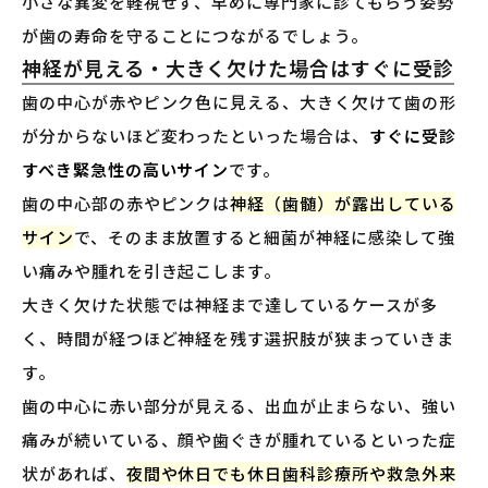
小さな異変を軽視せず、早めに専門家に診てもらう姿勢
が歯の寿命を守ることにつながるでしょう。
神経が見える・大きく欠けた場合はすぐに受診
歯の中心が赤やピンク色に見える、大きく欠けて歯の形
が分からないほど変わったといった場合は、
すぐに受診
すべき緊急性の高いサイン
です。
歯の中心部の赤やピンクは
神経（歯髄）が露出している
サイン
で、そのまま放置すると細菌が神経に感染して強
い痛みや腫れを引き起こします。
大きく欠けた状態では神経まで達しているケースが多
く、時間が経つほど神経を残す選択肢が狭まっていきま
す。
歯の中心に赤い部分が見える、出血が止まらない、強い
痛みが続いている、顔や歯ぐきが腫れているといった症
状があれば、
夜間や休日でも休日歯科診療所や救急外来