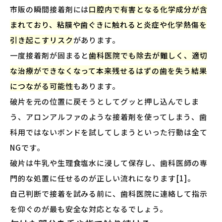
市販の瞬間接着剤には
口腔内で有害となる化学成分が含
まれており、粘膜や歯ぐきに触れると炎症や化学熱傷を
引き起こすリスク
があります。
一度接着剤が固まると
歯科医院でも除去が難しく、適切
な治療ができなくなって本来残せるはずの歯を失う結果
につながる可能性
もあります。
破片を元の位置に戻そうとしてグッと押し込んでしま
う、アロンアルファのような接着剤を使ってしまう、歯
科用ではないボンドを試してしまうといった行動は全て
NGです。
破片は牛乳や生理食塩水に浸して保存し、歯科医師の専
門的な処置に任せるのが正しい流れになります[1]。
自己判断で接着を試みる前に、歯科医院に連絡して指示
を仰ぐのが最も安全な対応となるでしょう。