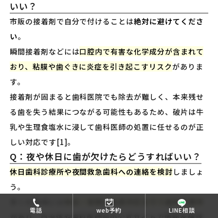
いい？
市販の接着剤で自分で付けることは
絶対に避けてくださ
い
。
瞬間接着剤などには
口腔内で有害な化学成分が含まれて
おり、粘膜や歯ぐきに炎症を引き起こすリスク
がありま
す。
接着剤が固まると歯科医院でも除去が難しく、本来残せ
る歯を失う結果につながる可能性もあるため、破片は牛
乳や生理食塩水に浸して歯科医師の処置に任せるのが正
しい対応です[1]。
Q：夜や休日に歯が欠けたらどうすればいい？
休日歯科診療所や夜間救急歯科への連絡を検討
しましょ
う。
多くの地域には
休日・夜間の急患対応を行う歯科診療所
電話
web予約
LINE相談
があり、自治体や歯科医師会の公式サイトで情報を確認