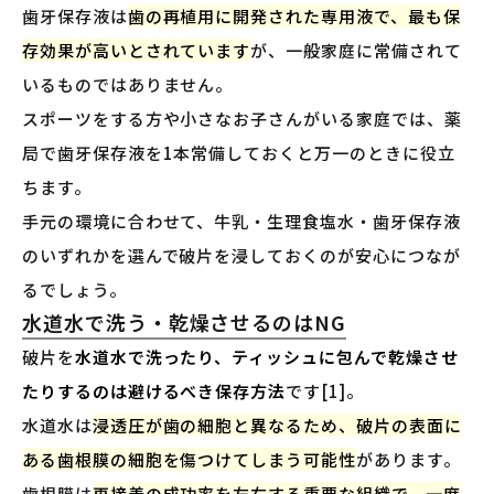
歯牙保存液は
歯の再植用に開発された専用液で、最も保
存効果が高いとされています
が、一般家庭に常備されて
いるものではありません。
スポーツをする方や小さなお子さんがいる家庭では、薬
局で歯牙保存液を1本常備しておくと万一のときに役立
ちます。
手元の環境に合わせて、牛乳・生理食塩水・歯牙保存液
のいずれかを選んで破片を浸しておくのが安心につなが
るでしょう。
水道水で洗う・乾燥させるのはNG
破片を
水道水で洗ったり、ティッシュに包んで乾燥させ
たりするのは避けるべき保存方法
です[1]。
水道水は
浸透圧が歯の細胞と異なるため、破片の表面に
ある歯根膜の細胞を傷つけてしまう可能性
があります。
歯根膜は
再接着の成功率を左右する重要な組織で、一度