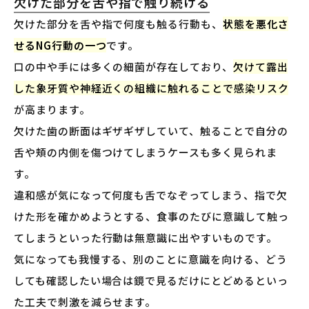
欠けた部分を舌や指で触り続ける
欠けた部分を舌や指で何度も触る行動も、
状態を悪化さ
せるNG行動の一つ
です。
口の中や手には多くの細菌が存在しており、
欠けて露出
した象牙質や神経近くの組織に触れることで感染リスク
が高まります。
欠けた歯の断面はギザギザしていて、触ることで自分の
舌や頬の内側を傷つけてしまうケースも多く見られま
す。
違和感が気になって何度も舌でなぞってしまう、指で欠
けた形を確かめようとする、食事のたびに意識して触っ
てしまうといった行動は無意識に出やすいものです。
気になっても我慢する、別のことに意識を向ける、どう
しても確認したい場合は鏡で見るだけにとどめるといっ
た工夫で刺激を減らせます。