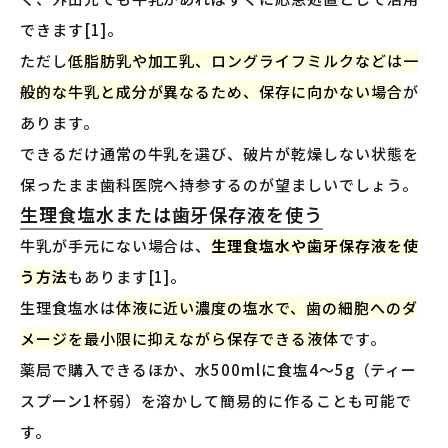
できます[1]。
ただし
低脂肪乳や加工乳、ロングライフミルクなどは一
般的な牛乳と成分が異なるため、保存に向かない場合
が
あります。
できるだけ通常の牛乳を選び、破片が乾燥しない状態を
保ったまま歯科医院へ持参するのが望ましいでしょう。
生理食塩水または歯牙保存液を使う
牛乳が手元にない場合は、
生理食塩水や歯牙保存液を使
う方法
もあります[1]。
生理食塩水は
体液に近い濃度の塩水で、歯の細胞へのダ
メージを最小限に抑えながら保存できる液体
です。
薬局で購入できるほか、水500mlに食塩4〜5g（ティー
スプーン1杯弱）を溶かして簡易的に作ることも可能で
す。