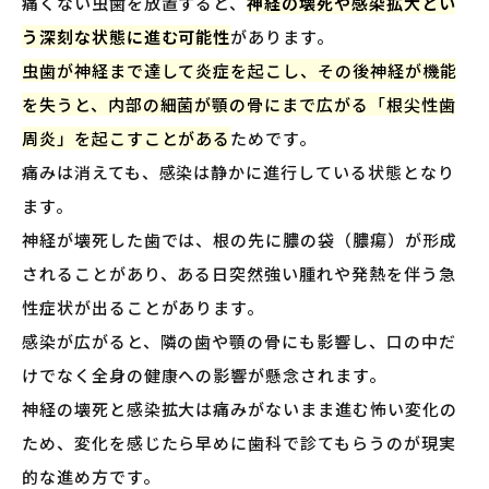
痛くない虫歯を放置すると、
神経の壊死や感染拡大とい
う深刻な状態に進む可能性
があります。
虫歯が神経まで達して炎症を起こし、その後神経が機能
を失うと、内部の細菌が顎の骨にまで広がる「根尖性歯
周炎」を起こすことがある
ためです。
痛みは消えても、感染は静かに進行している状態となり
ます。
神経が壊死した歯では、根の先に膿の袋（膿瘍）が形成
されることがあり、ある日突然強い腫れや発熱を伴う急
性症状が出ることがあります。
感染が広がると、隣の歯や顎の骨にも影響し、口の中だ
けでなく全身の健康への影響が懸念されます。
神経の壊死と感染拡大は痛みがないまま進む怖い変化の
ため、変化を感じたら早めに歯科で診てもらうのが現実
的な進め方です。