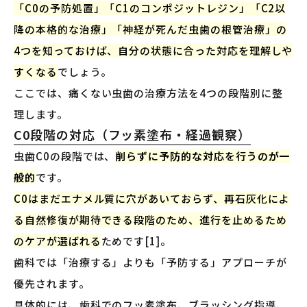
「C0の予防処置」「C1のコンポジットレジン」「C2以
降の本格的な治療」「神経が死んだ虫歯の根管治療」の
4つを知っておけば、自分の状態に合った対応を理解しや
すくなる
でしょう。
ここでは、痛くない虫歯の治療方法を4つの段階別に整
理します。
C0段階の対応（フッ素塗布・経過観察）
虫歯C0の段階では、
削らずに予防的な対応を行うのが一
般的
です。
C0はまだエナメル質に穴があいておらず、再石灰化によ
る自然修復が期待できる段階のため、進行を止めるため
のケアが選ばれる
ためです[1]。
歯科では「治療する」よりも「予防する」アプローチが
優先されます。
具体的には、歯科でのフッ素塗布、ブラッシング指導、