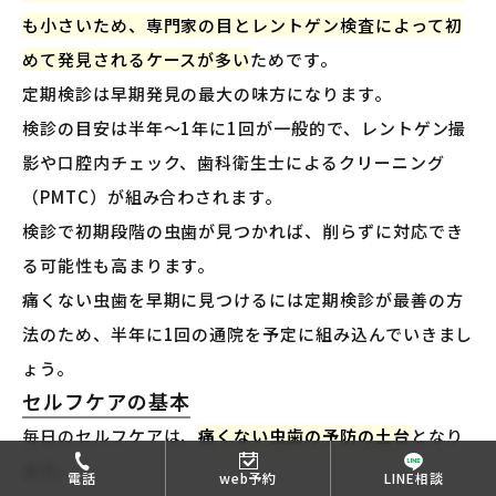
も小さいため、専門家の目とレントゲン検査によって初
めて発見されるケースが多い
ためです。
定期検診は早期発見の最大の味方になります。
検診の目安は半年〜1年に1回が一般的で、レントゲン撮
影や口腔内チェック、歯科衛生士によるクリーニング
（PMTC）が組み合わされます。
検診で初期段階の虫歯が見つかれば、削らずに対応でき
る可能性も高まります。
痛くない虫歯を早期に見つけるには定期検診が最善の方
法のため、半年に1回の通院を予定に組み込んでいきまし
ょう。
セルフケアの基本
毎日のセルフケアは、
痛くない虫歯の予防の土台
となり
ます。
電話
web予約
LINE相談