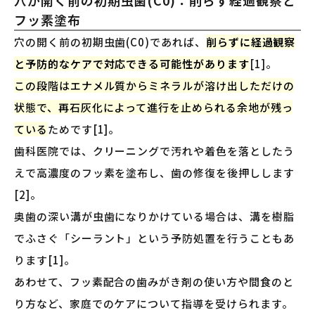
穴が開く前の初期虫歯(C0)：削らず経過観察と
フッ素塗布
穴の開く前の初期虫歯(C0)であれば、
削らずに経過観察
と予防的なケアで対応できる可能性があります
[1]。
この段階はエナメル質からミネラルが溶け出しただけの
状態で、再石灰化によって進行を止められる余地が残っ
ている
ためです[1]。
歯科医院では、クリーニングで汚れや着色を落としたう
えで高濃度のフッ素を塗布し、歯の修復を後押しします
[2]。
奥歯の深い溝が虫歯になりかけている場合は、溝を樹脂
でふさぐ「シーラント」という予防処置を行うこともあ
ります[1]。
あわせて、フッ素配合の歯みがき剤の使い方や間食のと
り方など、家庭でのケアについて指導を受けられます。