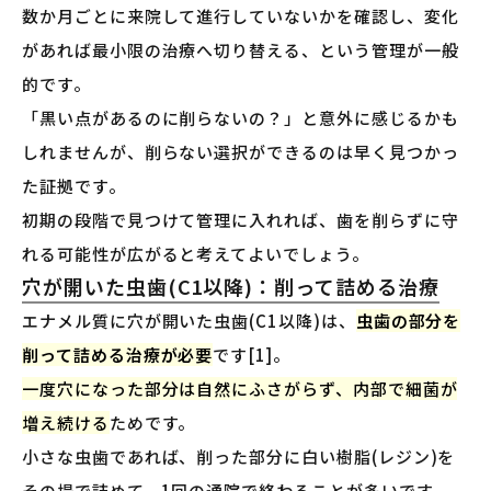
数か月ごとに来院して進行していないかを確認し、変化
があれば最小限の治療へ切り替える、という管理が一般
的です。
「黒い点があるのに削らないの？」と意外に感じるかも
しれませんが、削らない選択ができるのは早く見つかっ
た証拠です。
初期の段階で見つけて管理に入れれば、歯を削らずに守
れる可能性が広がると考えてよいでしょう。
穴が開いた虫歯(C1以降)：削って詰める治療
エナメル質に穴が開いた虫歯(C1以降)は、
虫歯の部分を
削って詰める治療が必要
です[1]。
一度穴になった部分は自然にふさがらず、内部で細菌が
増え続ける
ためです。
小さな虫歯であれば、削った部分に白い樹脂(レジン)を
その場で詰めて、1回の通院で終わることが多いです。