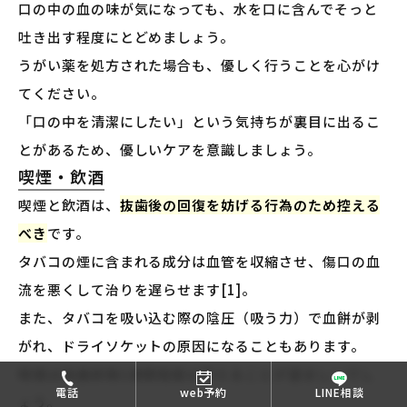
口の中の血の味が気になっても、水を口に含んでそっと
吐き出す程度にとどめましょう。
うがい薬を処方された場合も、優しく行うことを心がけ
てください。
「口の中を清潔にしたい」という気持ちが裏目に出るこ
とがあるため、優しいケアを意識しましょう。
喫煙・飲酒
喫煙と飲酒は、
抜歯後の回復を妨げる行為のため控える
べき
です。
タバコの煙に含まれる成分は血管を収縮させ、傷口の血
流を悪くして治りを遅らせます[1]。
また、タバコを吸い込む際の陰圧（吸う力）で血餅が剥
がれ、ドライソケットの原因になることもあります。
喫煙は抜歯前後1週間程度は控えることが望ましいでし
電話
web予約
LINE相談
ょう。