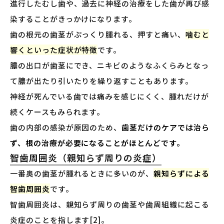
進行したむし歯や、過去に神経の治療をした歯が再び感
染することがきっかけになります。
歯の根元の歯茎がぷっくり腫れる、押すと痛い、
噛むと
響くといった症状が特徴
です。
膿の出口が歯茎にでき、ニキビのようなふくらみとなっ
て膿が出たり引いたりを繰り返すこともあります。
神経が死んでいる歯では痛みを感じにくく、腫れだけが
続くケースもみられます。
歯の内部の感染が原因のため、
歯茎だけのケアでは治ら
ず、根の治療が必要になることがほとんどです。
智歯周囲炎（親知らず周りの炎症）
一番奥の歯茎が腫れるときに多いのが、
親知らずによる
智歯周囲炎
です。
智歯周囲炎は、親知らず周りの歯茎や歯周組織に起こる
炎症のことを指します[2]。