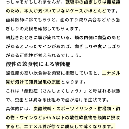
っしゃるかもしれませんが、
就寝中の歯ぎしりは無意識
のため、本人が気づいていないケースがほとんど
です。
歯科医師に診てもらうと、歯のすり減り具合などから歯
ぎしりの兆候を確認してもらえます。
朝起きたときに顎が疲れている、頬の内側に歯型のあと
があるといったサインがあれば、歯ぎしりや食いしばり
がある可能性
が考えられるでしょう。
酸性の飲食物による酸蝕症
酸性度の高い飲食物を頻繁に摂取していると、
エナメル
質が溶けて知覚過敏の原因
となります。
これは「酸蝕症（さんしょくしょう）」と呼ばれる状態
で、虫歯とは異なる仕組みで歯が溶ける症状です。
具体的には、
炭酸飲料・スポーツドリンク・柑橘類・酢
の物・ワインなどpH5.5以下の酸性飲食物を頻繁に摂取
すると、エナメル質が徐々に脱灰して薄くなります。