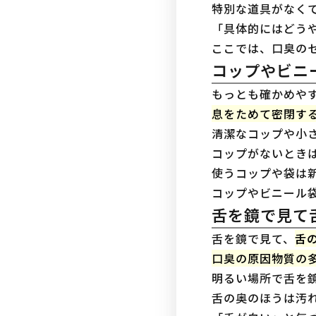
特別な道具がなく
「具体的にはどう
ここでは、口臭の
コップやビニ
もっとも確かめや
息をためて密閉す
清潔なコップや小
コップがないとき
使うコップや袋は
コップやビニール
舌を鏡で見て
舌を鏡で見て、
舌
口臭の原因物質の
明るい場所で舌を
舌の奥のほうは汚