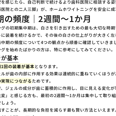
安を感じたら、自己判断で続けるより歯科医院に相談する姿
科医院との二人三脚」が、ホームホワイトニングを安全に成
期の頻度｜2週間〜1か月
ングの初期集中期は、白さを引き出すための最も大切な時期
うに装着を続けるかで、その後の白さの仕上がりが大きく左
集中期の頻度について4つの観点から順番に確認していきま
ングを始めたばかりの方は、特に参考にしてみてください。
着が基本
日1回の装着が基本
となります。
ェルが歯の内部に作用する効果は連続的に重ねていくほうが
の実現につながる
ためです。
で、ジェルの成分が歯に蓄積的に作用し、目に見える変化が
大変」と感じる方も、最初の2週間〜1か月は集中して取り
でしょう。
出すことが、長期的な負担を減らす最も賢い方法といえます