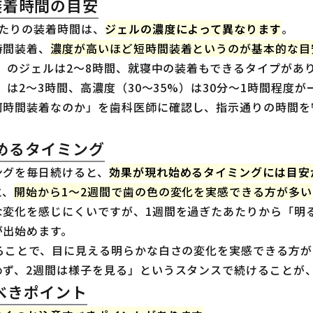
装着時間の目安
あたりの装着時間は、
ジェルの濃度によって異なります
。
時間装着、
濃度が高いほど短時間装着というのが基本的な目
%）のジェルは2〜8時間、就寝中の装着もできるタイプがあ
%）は2〜3時間、高濃度（30〜35%）は30分〜1時間程度
何時間装着なのか」を歯科医師に確認し、指示通りの時間を
めるタイミング
ングを毎日続けると、
効果が現れ始めるタイミングには目安
と、
開始から1〜2週間で歯の色の変化を実感できる方が多い
な変化を感じにくいですが、1週間を過ぎたあたりから「明
が出始めます。
けることで、目に見える明らかな白さの変化を実感できる方が
めず、2週間は様子を見る」というスタンスで続けることが
べきポイント