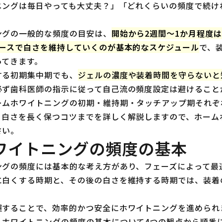
ニングは毎日やっても大丈夫？」「どれくらいの頻度で続け
ングの一般的な頻度の目安は、
開始から2週間〜1か月程度
ペースで白さを維持していくのが基本的なスケジュール
で、
ってきます。
する初期集中期でも、
ジェルの濃度や装着時間を守らないと
必ず歯科医師の指示に従って自己流の頻度設定は避けること
ームホワイトニングの初期・維持期・タッチアップ期それぞ
、白さを長く保つコツまでを詳しく解説しますので、ホーム
さい。
ワイトニングの頻度の基本
ングの頻度には基本的な考え方があり、フェーズによって最
に白くする時期と、その後の白さを維持する時期では、装着
握することで、効率的かつ安全にホワイトニングを進められ
ムホワイトニングの頻度の基本について4つの観点から順番