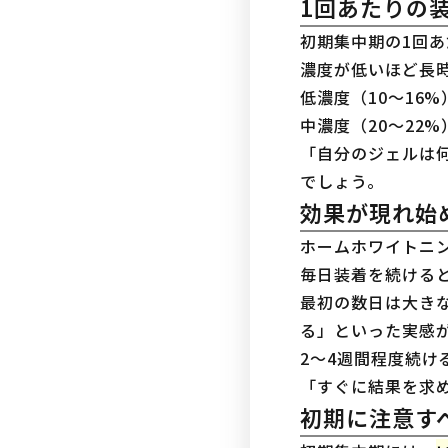
1回あたりの
初期集中期の1回
濃度が低いほど長
低濃度（10〜16
中濃度（20〜22
「自分のジェルは
でしょう。
効果が現れ始
ホームホワイトニ
毎日装着を続ける
最初の数日は大き
る」といった実感
2〜4週間程度続
「すぐに結果を求
初期に注意す