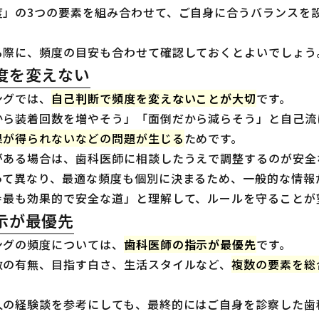
度」の3つの要素を組み合わせて、ご自身に合うバランスを
る際に、頻度の目安も合わせて確認しておくとよいでしょう
度を変えない
ングでは、
自己判断で頻度を変えないことが大切
です。
から装着回数を増やそう」「面倒だから減らそう」と自己流
果が得られないなどの問題が生じる
ためです。
がある場合は、歯科医師に相談したうえで調整するのが安全
って異なり、最適な頻度も個別に決まるため、一般的な情報
＝最も効果的で安全な道」と理解して、ルールを守ることが
示が最優先
ングの頻度については、
歯科医師の指示が最優先
です。
敏の有無、目指す白さ、生活スタイルなど、
複数の要素を総
人の経験談を参考にしても、最終的にはご自身を診察した歯