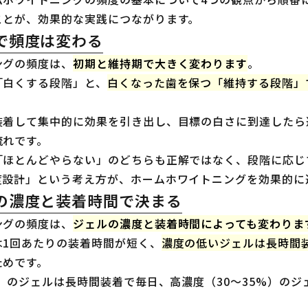
ことが、効果的な実践につながります。
で頻度は変わる
ングの頻度は、
初期と維持期で大きく変わります
。
「白くする段階」と、
白くなった歯を保つ「維持する段階」
装着して集中的に効果を引き出し、目標の白さに到達したら
流れです。
「ほとんどやらない」のどちらも正解ではなく、段階に応じ
度設計」という考え方が、ホームホワイトニングを効果的に
の濃度と装着時間で決まる
ングの頻度は、
ジェルの濃度と装着時間によっても変わりま
は1回あたりの装着時間が短く、
濃度の低いジェルは長時間
ためです。
%）のジェルは長時間装着で毎日、高濃度（30〜35%）の
。