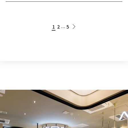
1
2
5
…