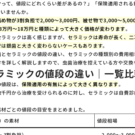
クって、値段にどれくらい差があるの？」「保険適用される
でいませんか。
め物が3割負担で2,000〜3,000円、被せ物で3,000〜5
3万円〜18万円と種類によって大きく価格が変わります
。
セラミックは高く感じますが、
セラミックは寿命が長く、二
では銀歯と大きく変わらないケースもあります
。
歯とセラミックの値段の違い、セラミックの種類別の費用相
方を詳しく解説しますので、虫歯治療を控えている方や交換
ラミックの値段の違い｜一覧比
の値段は、
保険適用の有無によって大きく異なります
。
数千円から治療を受けられるのに対し、セラミックは自費診
。
素材ごとの値段の目安をまとめました。
）の素材
値段相場
・3割負担）
2,000〜3,00