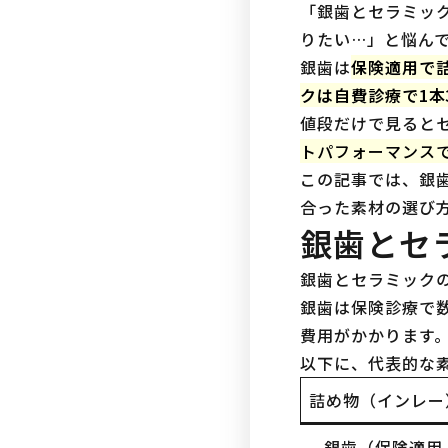
「銀歯とセラミッ
りたい…」と悩ん
銀歯は
保険適用で詰
クは自費診療で1本
値段だけで見ると
トパフォーマンス
この記事では、銀
合った素材の選び
銀歯とセ
銀歯とセラミック
銀歯は保険診療で
費用がかかります
以下に、代表的な
詰め物（インレー
銀歯（保険適用