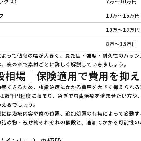
マックス）
7万〜10万円
ク
10万〜15万円
10万〜18万円
8万〜15万円
によって値段の幅が大きく、見た目・強度・耐久性のバラン
は、後の章で素材ごとに詳しく解説していきましょう。
段相場｜保険適用で費用を抑え
治療できるため、虫歯治療にかかる費用を大きく抑えられる
費は数千円程度に収まり、急ぎで虫歯治療を済ませたい方や
いえるでしょう。
段には治療内容や歯の位置、追加処置の有無によって変動す
の詰め物・被せ物それぞれの値段と、追加でかかる可能性の
（インレー）の値段