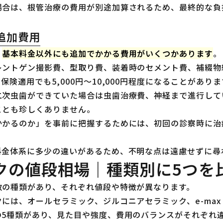
合は、根管治療の費用が別途加算されるため、最終的な負担
。
追加費用
、
基本料金以外にも追加でかかる費用がいくつかあります
。
レントゲン撮影費、型取り費、装着時のセメント費、補綴物
保険適用でも5,000円〜10,000円程度になることがありま
二次虫歯ができていた場合は虫歯治療費、神経まで進行して
ことも珍しくありません。
かかるのか」を事前に把握するためには、初回の診察時に治
料金体系に多少の違いがあるため、不明な点は遠慮せずに尋
クの値段相場｜種類別に5つを
数の種類があり、それぞれ値段や特徴が異なります。
には、オールセラミック、ジルコニアセラミック、e-ma
の5種類があり、見た目や強度、費用のバランスがそれぞれ