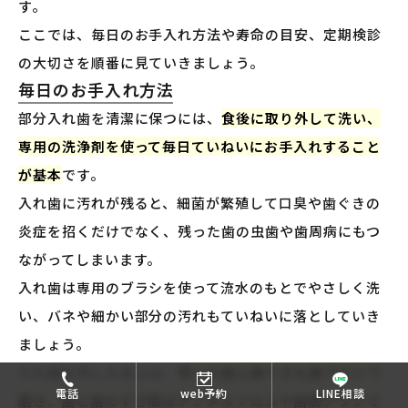
す。
ここでは、毎日のお手入れ方法や寿命の目安、定期検診
の大切さを順番に見ていきましょう。
毎日のお手入れ方法
部分入れ歯を清潔に保つには、
食後に取り外して洗い、
専用の洗浄剤を使って毎日ていねいにお手入れすること
が基本
です。
入れ歯に汚れが残ると、細菌が繁殖して口臭や歯ぐきの
炎症を招くだけでなく、残った歯の虫歯や歯周病にもつ
ながってしまいます。
入れ歯は専用のブラシを使って流水のもとでやさしく洗
い、バネや細かい部分の汚れもていねいに落としていき
ましょう。
入れ歯を外したあとは、
残った歯と歯ぐきも歯ブラシで
電話
web予約
LINE相談
磨き、歯と歯のすき間はデンタルフロスや歯間ブラシで