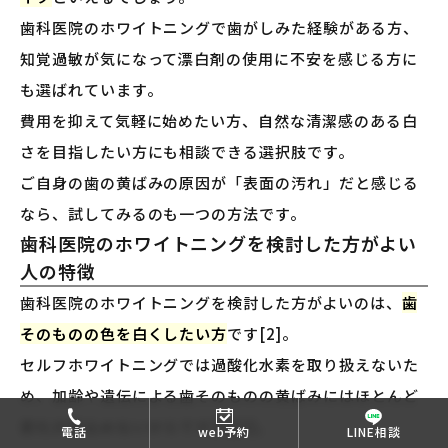
歯科医院のホワイトニングで歯がしみた経験がある方、
知覚過敏が気になって漂白剤の使用に不安を感じる方に
も選ばれています。
費用を抑えて気軽に始めたい方、自然な清潔感のある白
さを目指したい方にも相談できる選択肢です。
ご自身の歯の黄ばみの原因が「表面の汚れ」だと感じる
なら、試してみるのも一つの方法です。
歯科医院のホワイトニングを検討した方がよい
人の特徴
歯科医院のホワイトニングを検討した方がよいのは、
歯
そのものの色を白くしたい方
です[2]。
セルフホワイトニングでは過酸化水素を取り扱えないた
め、加齢や遺伝による歯そのものの黄ばみにはほとんど
変化が見込めないからです[1][2]。
電話
web予約
LINE相談